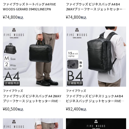
ファイブウッズ トートバッグ A4 FIVE
ファイブウッズ ビジネスバッグ A4 B4
WOODS GERARD 39492 LINECPN
2WAYブリーフケース ジェットセッター
FIVE WOODS JETSETTER 39512
¥
74,800
¥
74,800
税込
税込
LINECPN
ファイブウッズ
ファイブウッズ
ファイブウッズ ビジネスバッグ A4 2WAY
ファイブウッズ ビジネスリュック A4 B4
ブリーフケース ジェットセッター FIVE
ビジネスバッグ ジェットセッター FIVE
WOODS JETSETTER 39511 LINECPN
WOODS JETSETTER 39514
¥
60,500
¥
92,400
税込
税込