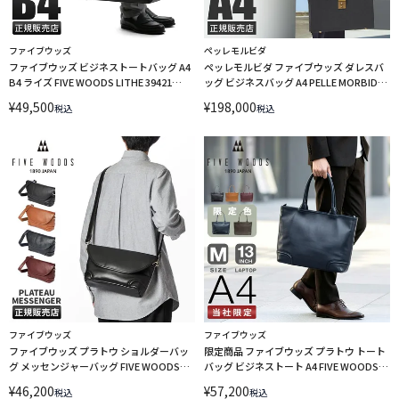
ファイブウッズ
ペッレモルビダ
ファイブウッズ ビジネストートバッグ A4
ペッレモルビダ ファイブウッズ ダレスバ
B4 ライズ FIVE WOODS LITHE 39421
ッグ ビジネスバッグ A4 PELLE MORBIDA
LINECPN
FIVE WOODS FW001
¥
49,500
¥
198,000
税込
税込
ファイブウッズ
ファイブウッズ
ファイブウッズ プラトウ ショルダーバッ
限定商品 ファイブウッズ プラトウ トート
グ メッセンジャーバッグ FIVE WOODS
バッグ ビジネストート A4 FIVE WOODS
PLATEAU 39193 LINECPN
PLATEAU 39186 LINECPN
¥
46,200
¥
57,200
税込
税込