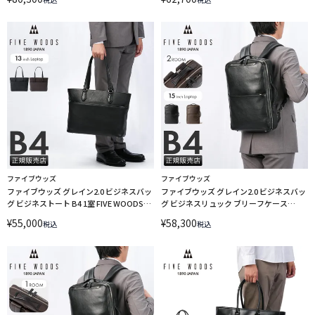
ファイブウッズ
ファイブウッズ
ファイブウッズ グレイン2.0 ビジネスバッ
ファイブウッズ グレイン2.0 ビジネスバッ
グ ビジネストート B4 1室 FIVE WOODS
グ ビジネスリュック ブリーフケース
GRAIN2.0 39603 LINECPN
2WAY B4 2室 FIVE WOODS GRAIN2.0
¥
55,000
¥
58,300
税込
税込
39602 LINECPN