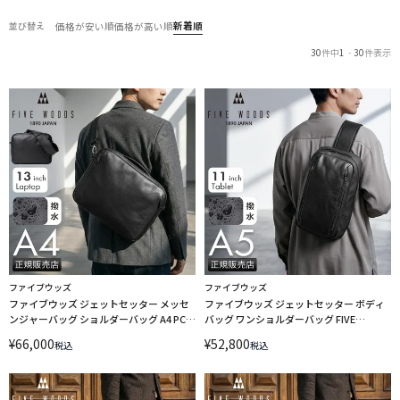
新着順
並び替え
価格が安い順
価格が高い順
30
件中
1
-
30
件表示
ファイブウッズ
ファイブウッズ
ファイブウッズ ジェットセッター メッセ
ファイブウッズ ジェットセッター ボディ
ンジャーバッグ ショルダーバッグ A4 PC収
バッグ ワンショルダーバッグ FIVE
納 13インチ FIVE WOODS JETSETTER
WOODS JETSETTER 39515
¥
66,000
¥
52,800
税込
税込
39516