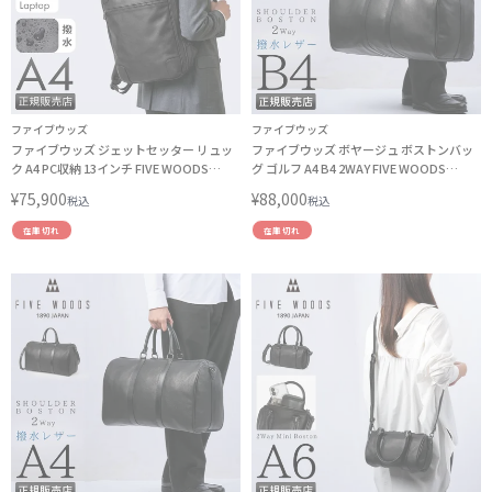
ファイブウッズ
ファイブウッズ
ファイブウッズ ジェットセッター リュッ
ファイブウッズ ボヤージュ ボストンバッ
ク A4 PC収納 13インチ FIVE WOODS
グ ゴルフ A4 B4 2WAY FIVE WOODS
JETSETTER 39517
VOYAGE 39473
¥
75,900
¥
88,000
税込
税込
在庫切れ
在庫切れ