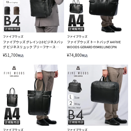
ファイブウッズ
ファイブウッズ
ファイブウッズ グレイン2.0 ビジネスバッ
ファイブウッズ トートバッグ A4 FIVE
グ ビジネスリュック ブリーフケース
WOODS GERARD f39491 LINECPN
2WAY B4 1室 FIVE WOODS GRAIN2.0
¥
51,700
¥
74,800
税込
税込
39601 LINECPN
ファイブウッズ
ファイブウッズ