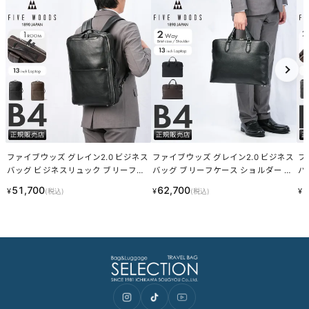
変化する濃淡
これら個体差にご納得いただけなかった場合、交換返品の際の送料
はお客様のご負担となります。
スーツケース・キャリーケースについて
・製造工程の性質上、細かい傷や塗装ムラ、気泡などが入る場合が
ございます。
・内装につまみのないファスナーがある場合がございますが、修理
対応時に使用されるものです。
・スライドレバーのグラつきは、遊びを持たせ耐久性を上げるため
の工夫です。
梱包について
・メーカーより入荷した際に、畳まれている商品もございます。入
荷時からの畳み皺、パーツによるへこみ等は良品として発送させて
いただきますことを予めご了承ください。
あなたにおすすめの商品