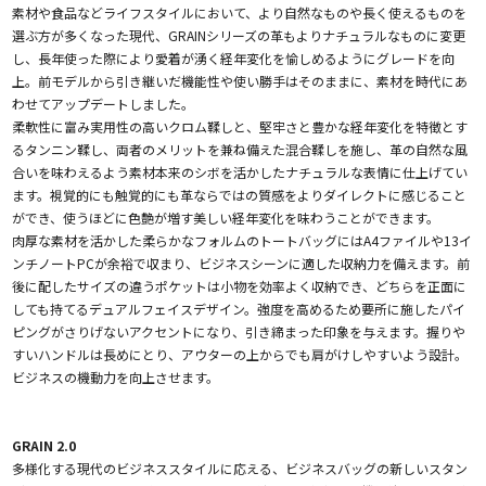
素材や食品などライフスタイルにおいて、より自然なものや長く使えるものを
選ぶ方が多くなった現代、GRAINシリーズの革もよりナチュラルなものに変更
し、長年使った際により愛着が湧く経年変化を愉しめるようにグレードを向
上。前モデルから引き継いだ機能性や使い勝手はそのままに、素材を時代にあ
わせてアップデートしました。
柔軟性に富み実用性の高いクロム鞣しと、堅牢さと豊かな経年変化を特徴とす
るタンニン鞣し、両者のメリットを兼ね備えた混合鞣しを施し、革の自然な風
合いを味わえるよう素材本来のシボを活かしたナチュラルな表情に仕上げてい
ます。視覚的にも触覚的にも革ならではの質感をよりダイレクトに感じること
ができ、使うほどに色艶が増す美しい経年変化を味わうことができます。
肉厚な素材を活かした柔らかなフォルムのトートバッグにはA4ファイルや13イ
ンチノートPCが余裕で収まり、ビジネスシーンに適した収納力を備えます。前
後に配したサイズの違うポケットは小物を効率よく収納でき、どちらを正面に
しても持てるデュアルフェイスデザイン。強度を高めるため要所に施したパイ
ピングがさりげないアクセントになり、引き締まった印象を与えます。握りや
すいハンドルは長めにとり、アウターの上からでも肩がけしやすいよう設計。
ビジネスの機動力を向上させます。
GRAIN 2.0
多様化する現代のビジネススタイルに応える、ビジネスバッグの新しいスタン