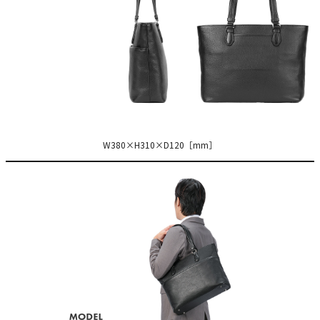
W380×H310×D120［mm］