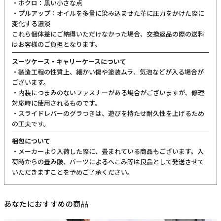
ご購入前にご確認ください
カラーについて
商品写真は実物の色に近づけるよう調整しておりますが、お客様の
ご使用になられるパソコン、スマートフォンの設定、お部屋の照
明、日光などにより色の違いが感じられる場合がございます。
サイズについて
サイズ表記はメーカー公称値もしくは採寸用サンプルの実寸値とな
ります。商品によりましては2〜3cm誤差が生じる場合がございま
す。
製品仕様について
予告なくメーカーによる仕様変更がある場合がございます。
革(レザー)製品について
天然革には個体差があります。検品の後、革の個性として出荷いた
しますので天然素材の魅力としてご了承ください。
・血筋：血管の痕が革に残ったもの
・トラ：シワやたるみに生じる染色のムラ
・シボ：革線維の密度の違いによって生じる立体的なシワ模様
・ホクロ：黒い小さな点
・プルアップ：オイルを多量に染み込ませた革に圧力をかけた際に