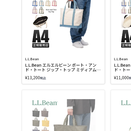
L.L.Bean
L.L.Bean
L.L.Bean エルエルビーン ボート・アン
L.L.B
ド・トート ジップ・トップ ミディアム
ド・トー
トートバッグ M キャンバス地 A4 17L
トートバッ
¥
13,200
¥
11,000
税込
Boat and Tote Zip-Top TC112644
Boat an