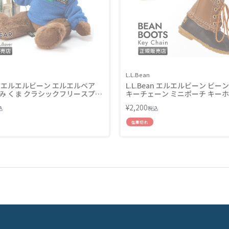
L.L.Bean
ean エルエルビーン エルエルベア
L.L.Bean エルエルビーン ビー
み くま クラシックフリースプル
キーチェーン ミニポーチ キー
L.Bear with Fleece Pullover
Bean Boots Key Chain 268508
¥
2,200
込
税込
在庫切れ