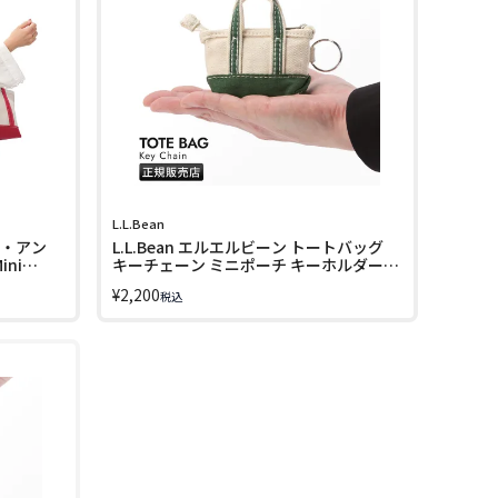
L.L.Bean
ト・アン
L.L.Bean エルエルビーン トートバッグ
ini
キーチェーン ミニポーチ キーホルダー
Tote Bag Key Chain 268887
¥
2,200
税込