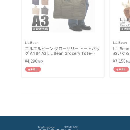
L.L.Bean
L.L.Bean
エルエルビーン グローサリー トートバッ
L.L.B
グ A4 B4 A3 L.L.Bean Grocery Tote
ぬいぐる
TC301371
オーバー L.
¥
4,290
¥
7,150
税込
税
516227
在庫切れ
在庫切れ