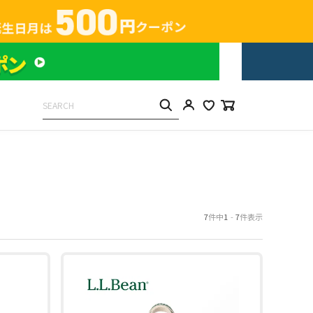
7
件中
1
-
7
件表示