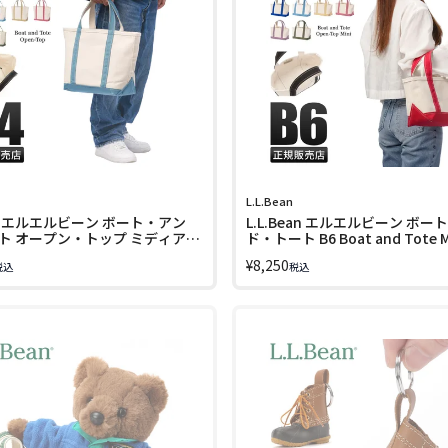
L.L.Bean
ean エルエルビーン ボート・アン
L.L.Bean エルエルビーン ボー
ト オープン・トップ ミディアム
ド・トート B6 Boat and Tote M
グ M キャンバス地 A4 17L
TC303435
¥
8,250
税込
税込
d Tote Open-Top TC112636