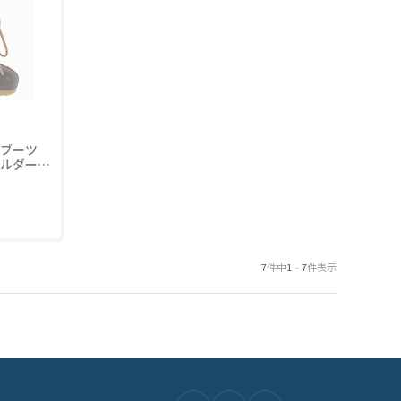
ンブーツ
ホルダー
7
件中
1
-
7
件表示