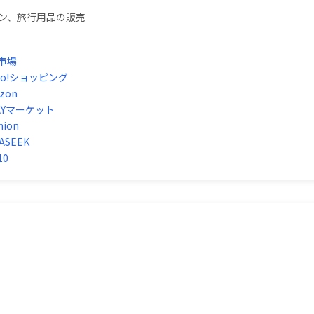
ン、旅行用品の販売
市場
hoo!ショッピング
zon
PAYマーケット
hion
ASEEK
10