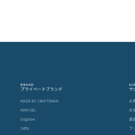
BRAND
SU
プライベートブランド
サ
MADE BY CRAFTSMAN
お
MAN-SEL
お
bugslaw
返
zetta
ラ