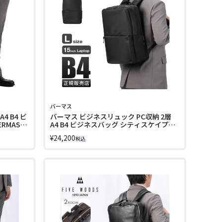
バーマス
 B4 ビ
バーマス ビジネスリュック PC収納 2層
RMAS
A4 B4 ビジネスバッグ シティスケイプ
BERMAS CITYSCAPE 60691 LINECPN
¥
24,200
税込