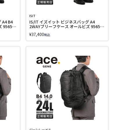
ISIT
A4 B4
IS/IT イズイット ビジネスバッグ A4
956522
2WAYブリーフケース オールビズ 956521
LINECPN
¥
37,400
税込
ジーンレーベル