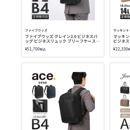
ファイブウッズ
マッキント
ファイブウッズ グレイン2.0 ビジネスバ
マッキン
ッグ ビジネスリュック ブリーフケース
ビジネスト
2WAY B4 1室 FIVE WOODS GRAIN2.0
MACKIN
¥
51,700
¥
22,330
税込
39601 LINECPN