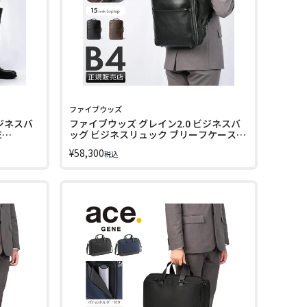
ファイブウッズ
ジネスバ
ファイブウッズ グレイン2.0 ビジネスバ
E
ッグ ビジネスリュック ブリーフケース
CPN
2WAY B4 2室 FIVE WOODS GRAIN2.0
¥
58,300
税込
39602 LINECPN