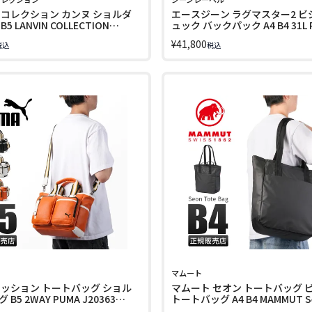
 コレクション カンヌ ショルダ
エースジーン ラグマスター2 ビ
5 LANVIN COLLECTION
ュック バックパック A4 B4 31L
LINECPN
15.6インチ ace. GENE LABEL
¥
41,800
税込
税込
RUGGMASUER2 17763
マムート
セッション トートバッグ ショル
マムート セオン トートバッグ 
B5 2WAY PUMA J20363
トートバッグ A4 B4 MAMMUT S
2810-00230