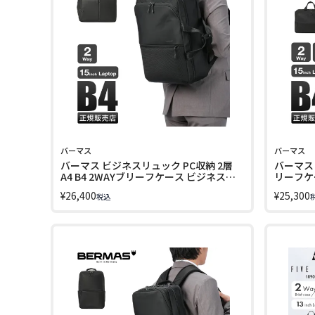
バーマス
バーマス
バーマス ビジネスリュック PC収納 2層
バーマス 
A4 B4 2WAYブリーフケース ビジネスバ
リーフケー
ッグ シティスケイプ BERMAS
CITYSCA
¥
26,400
¥
25,300
税込
CITYSCAPE 60694 LINECPN