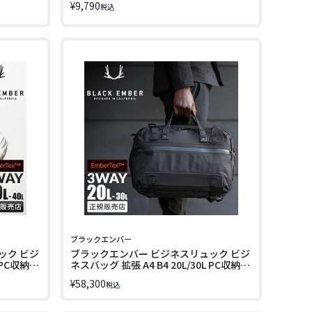
¥
9,790
税込
ブラックエンバー
ック ビジ
ブラックエンバー ビジネスリュック ビジ
 PC収納
ネスバッグ 拡張 A4 B4 20L/30L PC収納
06
16インチ BLACK EMBER 7225005
¥
58,300
税込