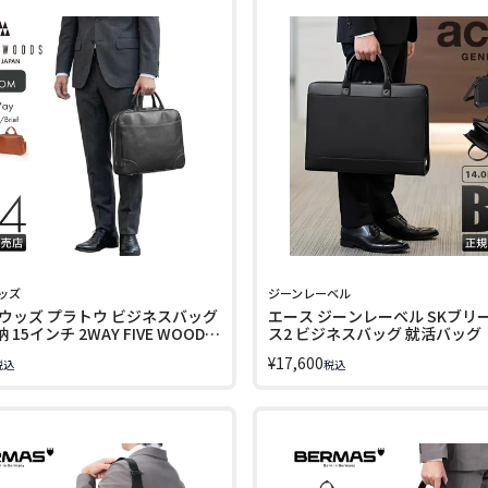
ッズ
ジーンレーベル
ウッズ プラトウ ビジネスバッグ
エース ジーンレーベル SKブリ
納 15インチ 2WAY FIVE WOODS
ス2 ビジネスバッグ 就活バッグ
 39378
トバッグ A4 B4 PC収納 14インチ
¥
17,600
税込
税込
ace. GENE LABEL 19092