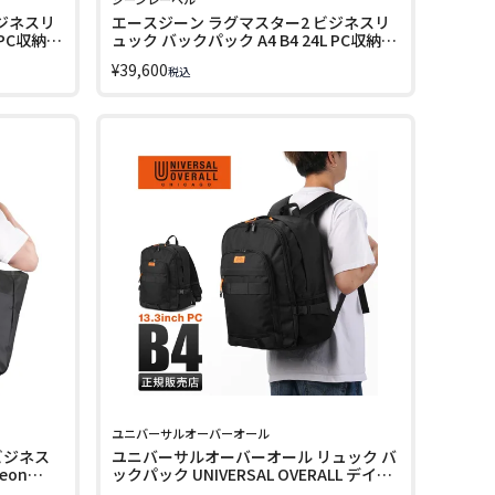
ジネスリ
エースジーン ラグマスター2 ビジネスリ
 PC収納
ュック バックパック A4 B4 24L PC収納
14インチ ace. GENE LABEL
¥
39,600
税込
RUGGMASUER2 17762
ユニバーサルオーバーオール
ビジネス
ユニバーサルオーバーオール リュック バ
eon
ックパック UNIVERSAL OVERALL デイパ
ック 30L A4 B4 UVO-206