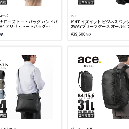
ローズ
ISIT
ナローズ トートバッグ ハンドバ
IS/IT イズイット ビジネスバッグ 
L A4 アリゼ・トートバッグ
2WAYブリーフケース オールビズ 
 Rose 11929
LINECPN
¥
39,600
税込
税込
コレクション
ジーンレーベル