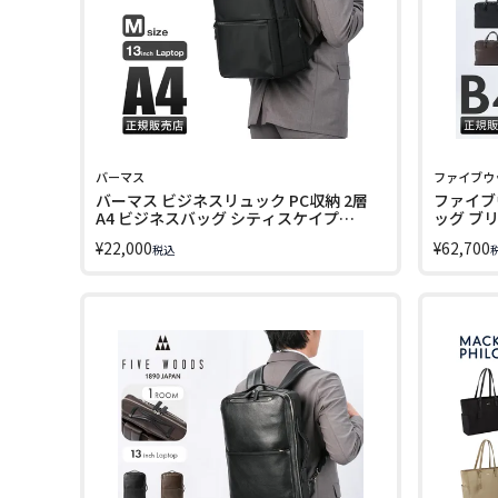
バーマス
ファイブウ
バーマス ビジネスリュック PC収納 2層
ファイブ
A4 ビジネスバッグ シティスケイプ
ッグ ブリ
BERMAS CITYSCAPE 60690 LINECPN
B4 1室 F
¥
22,000
¥
62,700
税込
LINECPN