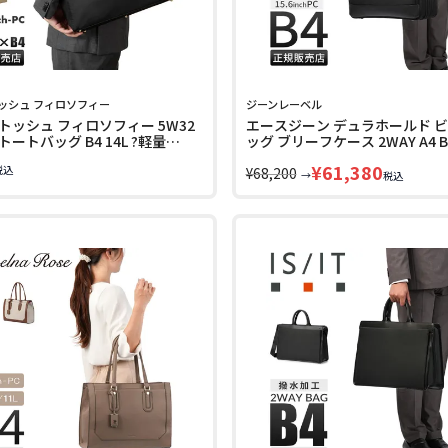
ッシュ フィロソフィー
ジーンレーベル
トッシュ フィロソフィー 5W32
エースジーン デュラホールド 
ートバッグ B4 14L ?軽量
ッグ ブリーフケース 2WAY A4 B4
TOSH PHILOSOPHY 17992
GENE LABEL 30565
¥
61,380
税込
¥
68,200
→
税込