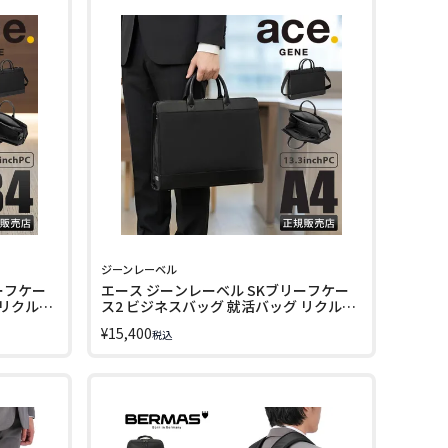
ジーンレーベル
ーフケー
エース ジーンレーベル SKブリーフケー
 リクルー
ス2 ビジネスバッグ 就活バッグ リクルー
 2WAY
トバッグ A4 PC収納 13.3インチ 2WAY
¥
15,400
税込
ace. GENE LABEL 19091