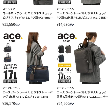
コールマン
ジーンレーベル
コールマン アウトビズ ビジネスリュック
エース ジーンレーベル ビジネスリュック
ビジネスバッグ A4 12L PC収納 Coleman
PC収納 2気室 A4 13L ビエナ3 ace. GENE
OUTBIZ 2214024 LINECPN
LABEL BIENA3 68704
¥
11,550
¥
14,630
税込
税込
ジーンレーベル
ジーンレーベル
エース ジーンレーベル ビジネストートバ
エース ジーンレーベル ビジネスリュック
ッグ 2気室 A4 17L ビエナ3 ace. GENE
容量拡張機能 PC収納 A4 17L/20L ユニバー
LABEL BIENA 3 68702
サルハーネス フィッテム ace. GENE
¥
16,170
¥
24,200
税込
税込
LABEL FITEMME 68684