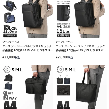
ジーンレーベル
ジーンレーベル
エース ジーンレーベル ビジネスリュック
エース ジーンレーベル ビジネスリュック
拡張機能 PC収納 A4 15L/20L ビジネスバッ
拡張機能 PC収納 A4 15L/20L ビジネスバッ
グ ガジェタブル ヘザー2 ace.GENE
グ ガジェタブルR ace. GENE LABEL
¥
33,000
¥
29,700
税込
税込
GADGETABLE HEATHER 2 68297
GADGETABLE R 68007