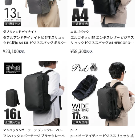
ダブルアンドデイナイト
エルゴポック
ダブルアンドデイナイト ビジネスリュッ
エルゴポック ER エンボスレザー ビジネス
ク PC収納 A4 13L ビジネスバッグ ポルク
リュック ビジネスバッグ A4 HERGOPOCH
W&.Day/Night Polku 15236
ER-BP2
¥
23,100
¥
58,300
税込
税込
マンハッタンポーテージ ブラックレーベル
p.i.d
マンハッタンポーテージ ブラックレーベ
p.i.d ピーアイディー ビジネスリュック 拡