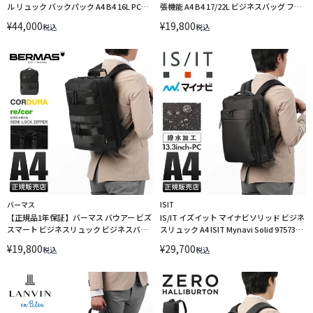
ル リュック バックパック A4 B4 16L PC収
張機能 A4 B4 17/22L ビジネスバッグ ファ
納 13インチ Manhattan Portage Black
イロ PID PAU301 LINECPN
¥
44,000
¥
19,800
税込
税込
Label MP2288VGLBL LINECPN
バーマス
ISIT
【正規品1年保証】バーマス バウアー ビズ
IS/IT イズイット マイナビソリッド ビジネ
スマート ビジネスリュック ビジネスバッ
スリュック A4 ISIT Mynavi Solid 975731
グ A4 PC収納 13インチ BERMAS BAUER
LINECPN
¥
19,800
¥
29,700
税込
税込
BS 60680 LINECPN