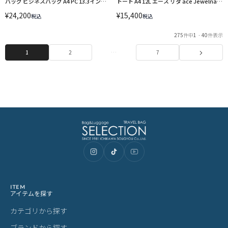
バッグ ビジネスバッグ A4 PC 13.3インチ
トート A4 12L エース リタ ace Jewelna
ace. GENE LABEL LAPORTEM 68523
Rose 16146
¥
24,200
¥
15,400
税込
税込
275
件中
1
-
40
件表示
1
2
…
7
ITEM
アイテムを探す
カテゴリから探す
ブランドから探す