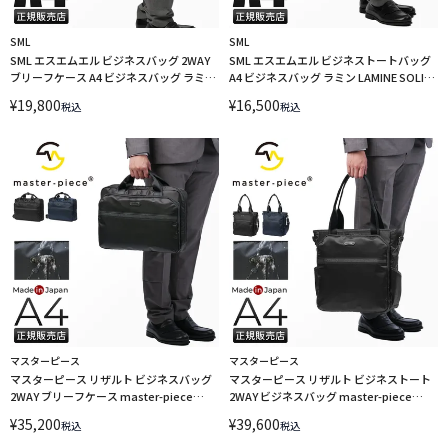
SML
SML
SML エスエムエル ビジネスバッグ 2WAY
SML エスエムエル ビジネストートバッグ
ブリーフケース A4 ビジネスバッグ ラミン
A4 ビジネスバッグ ラミン LAMINE SOLID
LAMINE HELMET 2WAY BRIEFCASE S
TOTE K905004
¥
19,800
¥
16,500
税込
税込
K905007
マスターピース
マスターピース
マスターピース リザルト ビジネスバッグ
マスターピース リザルト ビジネストート
2WAY ブリーフケース master-piece
2WAY ビジネスバッグ master-piece
Result 43314
Result 43313
¥
35,200
¥
39,600
税込
税込