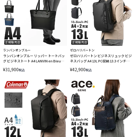
ランバンオンブルー
ゼロハリバートン
ランバンオンブルー リッパー トートバッ
ゼロハリバートン ビジネスリュック ビジ
グ ビジネストート A4 LANVIN en Bleu
ネスバッグ A4 13L PC収納 13.3インチ
Ripper 517711 LINECPN
ZERO HALLIBURTON ZFB2 81544
¥
31,900
¥
42,900
税込
税込