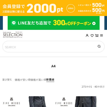
A4
新着順
並び替え
価格が安い順
価格が高い順
275
件中
1
-
40
件表示