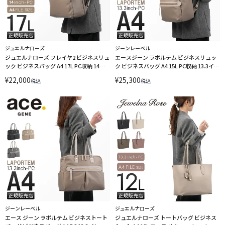
ジュエルナローズ
ジーンレーベル
ジュエルナローズ フレイヤ2 ビジネスリュ
エースジーン ラポルテム ビジネスリュッ
ック ビジネスバッグ A4 17L PC収納 14イ
ク ビジネスバッグ A4 15L PC収納 13.3イン
ンチ Jewelna Rose FREYA 2 16142
チ ace. GENE LABEL LAPORTEM 68521
¥
22,000
¥
25,300
税込
税込
ジーンレーベル
ジュエルナローズ
エース ジーン ラポルテム ビジネストート
ジュエルナローズ トートバッグ ビジネス