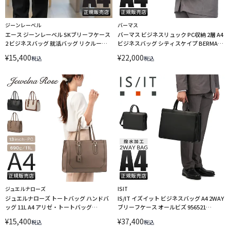
ジーンレーベル
バーマス
エース ジーンレーベル SKブリーフケース
バーマス ビジネスリュック PC収納 2層 A4
2 ビジネスバッグ 就活バッグ リクルート
ビジネスバッグ シティスケイプ BERMAS
バッグ A4 PC収納 13.3インチ 2WAY ace.
CITYSCAPE 60690 LINECPN
¥
15,400
¥
22,000
税込
税込
GENE LABEL 19091
ジュエルナローズ
ISIT
ジュエルナローズ トートバッグ ハンドバ
IS/IT イズイット ビジネスバッグ A4 2WAY
ッグ 11L A4 アリゼ・トートバッグ
ブリーフケース オールビズ 956521
Jewelna Rose 11929
LINECPN
¥
15,400
¥
37,400
税込
税込