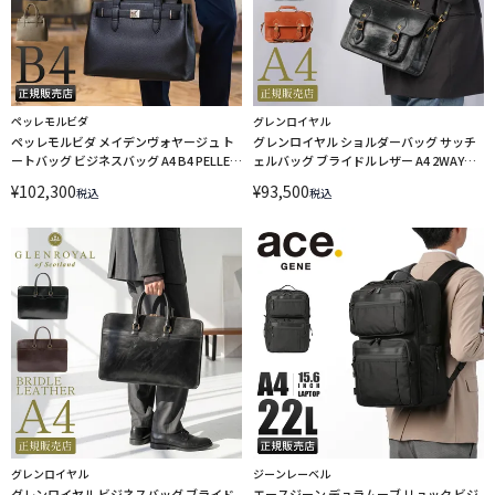
ペッレモルビダ
グレンロイヤル
ペッレモルビダ メイデンヴォヤージュ ト
グレンロイヤル ショルダーバッグ サッチ
ートバッグ ビジネスバッグ A4 B4 PELLE
ェルバッグ ブライドルレザー A4 2WAYブ
MORBIDA Maiden Voyage pmo-mb083
リーフケース GLENROYAL 02-5912
¥
102,300
¥
93,500
税込
税込
グレンロイヤル
ジーンレーベル
グレンロイヤル ビジネスバッグ ブライド
エースジーン デュラムーブ リュック ビジ