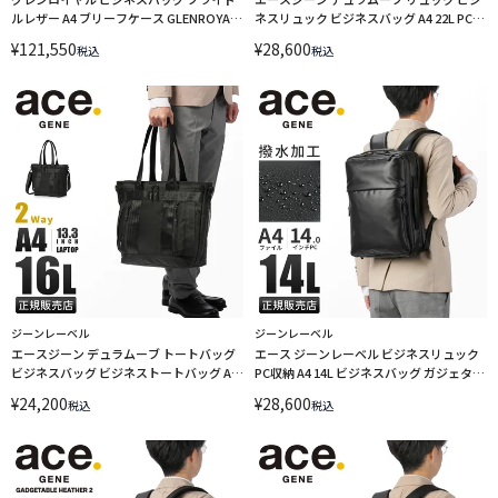
ルレザー A4 ブリーフケース GLENROYAL
ネスリュック ビジネスバッグ A4 22L PC収
02-5225
納 15.6インチ ace. GENE LABEL
¥
121,550
¥
28,600
税込
税込
DURAMOVE 68139
ジーンレーベル
ジーンレーベル
エースジーン デュラムーブ トートバッグ
エース ジーンレーベル ビジネスリュック
ビジネスバッグ ビジネストートバッグ A4
PC収納 A4 14L ビジネスバッグ ガジェタブ
16L 2WAY PC収納 13.3インチ ace. GENE
ルWR2 ace. GENE GADGETABLE WR2
¥
24,200
¥
28,600
税込
税込
LABEL DURAMOVE 68138
68662