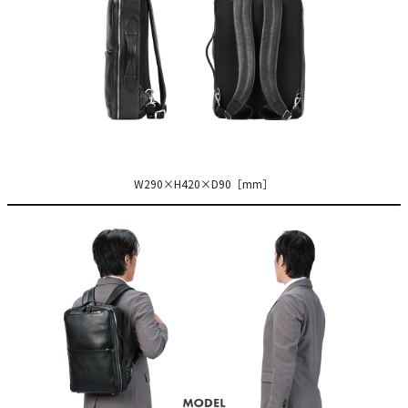
W290×H420×D90［mm］