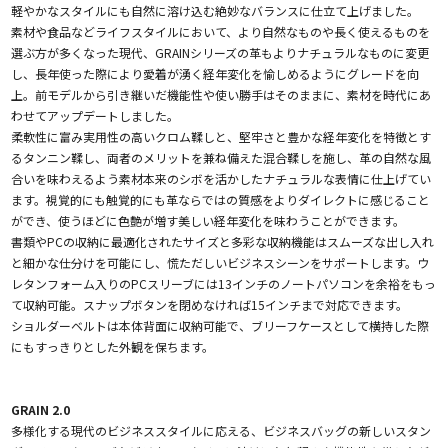
軽やかなスタイルにも自然に溶け込む絶妙なバランスに仕立て上げました。
素材や食品などライフスタイルにおいて、より自然なものや長く使えるものを
選ぶ方が多くなった現代、GRAINシリーズの革もよりナチュラルなものに変更
し、長年使った際により愛着が湧く経年変化を愉しめるようにグレードを向
上。前モデルから引き継いだ機能性や使い勝手はそのままに、素材を時代にあ
わせてアップデートしました。
柔軟性に富み実用性の高いクロム鞣しと、堅牢さと豊かな経年変化を特徴とす
るタンニン鞣し、両者のメリットを兼ね備えた混合鞣しを施し、革の自然な風
合いを味わえるよう素材本来のシボを活かしたナチュラルな表情に仕上げてい
ます。視覚的にも触覚的にも革ならではの質感をよりダイレクトに感じること
ができ、使うほどに色艶が増す美しい経年変化を味わうことができます。
書類やPCの収納に最適化されたサイズと多彩な収納機能はスムーズな出し入れ
と細かな仕分けを可能にし、慌ただしいビジネスシーンをサポートします。ウ
レタンフォーム入りのPCスリーブには13インチのノートパソコンを余裕をもっ
て収納可能。スナップボタンを閉めなければ15インチまで対応できます。
ショルダーベルトは本体背面に収納可能で、ブリーフケースとして横持した際
にもすっきりとした外観を保ちます。
GRAIN 2.0
多様化する現代のビジネススタイルに応える、ビジネスバッグの新しいスタン