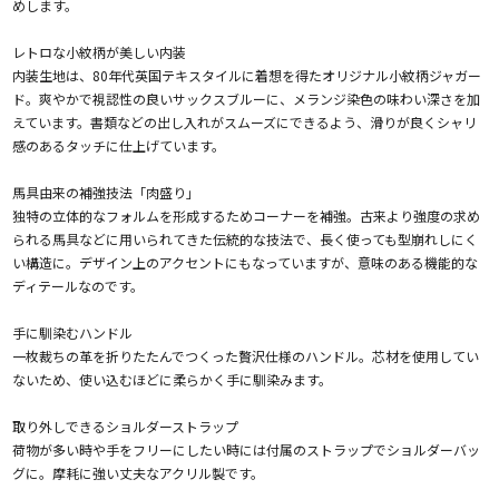
めします。
レトロな小紋柄が美しい内装
内装生地は、80年代英国テキスタイルに着想を得たオリジナル小紋柄ジャガー
ド。爽やかで視認性の良いサックスブルーに、メランジ染色の味わい深さを加
えています。書類などの出し入れがスムーズにできるよう、滑りが良くシャリ
感のあるタッチに仕上げています。
馬具由来の補強技法「肉盛り」
独特の立体的なフォルムを形成するためコーナーを補強。古来より強度の求め
られる馬具などに用いられてきた伝統的な技法で、長く使っても型崩れしにく
い構造に。デザイン上のアクセントにもなっていますが、意味のある機能的な
ディテールなのです。
手に馴染むハンドル
一枚裁ちの革を折りたたんでつくった贅沢仕様のハンドル。芯材を使用してい
ないため、使い込むほどに柔らかく手に馴染みます。
取り外しできるショルダーストラップ
荷物が多い時や手をフリーにしたい時には付属のストラップでショルダーバッ
グに。摩耗に強い丈夫なアクリル製です。