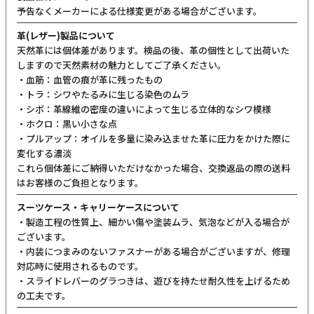
予告なくメーカーによる仕様変更がある場合がございます。
革(レザー)製品について
天然革には個体差があります。検品の後、革の個性として出荷いた
しますので天然素材の魅力としてご了承ください。
・血筋：血管の痕が革に残ったもの
・トラ：シワやたるみに生じる染色のムラ
・シボ：革線維の密度の違いによって生じる立体的なシワ模様
・ホクロ：黒い小さな点
・プルアップ：オイルを多量に染み込ませた革に圧力をかけた際に
変化する濃淡
これら個体差にご納得いただけなかった場合、交換返品の際の送料
はお客様のご負担となります。
スーツケース・キャリーケースについて
・製造工程の性質上、細かい傷や塗装ムラ、気泡などが入る場合が
ございます。
・内装につまみのないファスナーがある場合がございますが、修理
対応時に使用されるものです。
・スライドレバーのグラつきは、遊びを持たせ耐久性を上げるため
の工夫です。