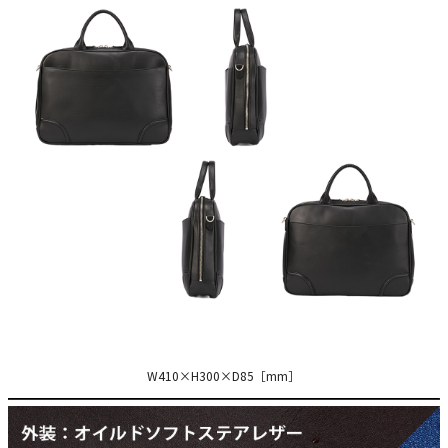
W410×H300×D85［mm］