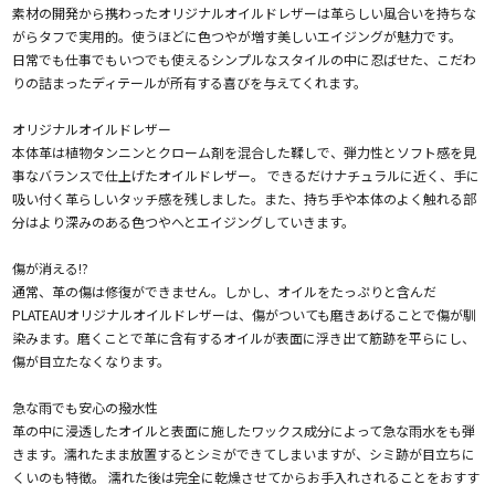
素材の開発から携わったオリジナルオイルドレザーは革らしい風合いを持ちな
がらタフで実用的。使うほどに色つやが増す美しいエイジングが魅力です。
日常でも仕事でもいつでも使えるシンプルなスタイルの中に忍ばせた、こだわ
りの詰まったディテールが所有する喜びを与えてくれます。
オリジナルオイルドレザー
本体革は植物タンニンとクローム剤を混合した鞣しで、弾力性とソフト感を見
事なバランスで仕上げたオイルドレザー。 できるだけナチュラルに近く、手に
吸い付く革らしいタッチ感を残しました。また、持ち手や本体のよく触れる部
分はより深みのある色つやへとエイジングしていきます。
傷が消える!?
通常、革の傷は修復ができません。しかし、オイルをたっぷりと含んだ
PLATEAUオリジナルオイルドレザーは、傷がついても磨きあげることで傷が馴
染みます。磨くことで革に含有するオイルが表面に浮き出て筋跡を平らにし、
傷が目立たなくなります。
急な雨でも安心の撥水性
革の中に浸透したオイルと表面に施したワックス成分によって急な雨水をも弾
きます。濡れたまま放置するとシミができてしまいますが、シミ跡が目立ちに
くいのも特徴。 濡れた後は完全に乾燥させてからお手入れされることをおすす