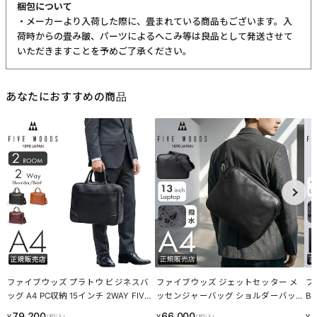
梱包について
・メーカーより入荷した際に、畳まれている商品もございます。入
荷時からの畳み皺、パーツによるへこみ等は良品として発送させて
いただきますことを予めご了承ください。
あなたにおすすめの商品
ファイブウッズ プラトウ ビジネスバ
ファイブウッズ ジェットセッター メ
フ
ッグ A4 PC収納 15インチ 2WAY FIVE
ッセンジャーバッグ ショルダーバッ
B
WOODS PLATEAU 39379
グ A4 PC収納 13インチ FIVE WOODS
FI
79,200
66,000
9
¥
¥
¥
(税込)
(税込)