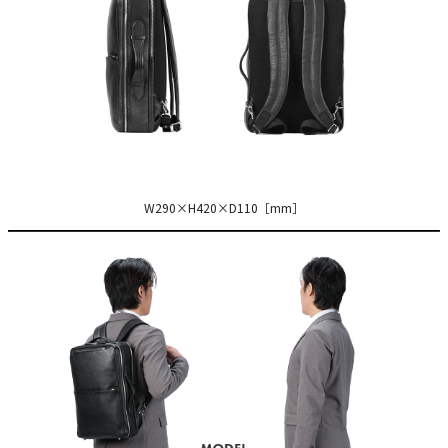
W290×H420×D110［mm］