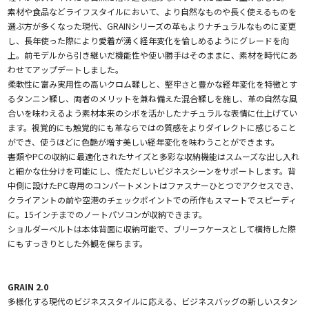
素材や食品などライフスタイルにおいて、より自然なものや長く使えるものを
選ぶ方が多くなった現代、GRAINシリーズの革もよりナチュラルなものに変更
し、長年使った際により愛着が湧く経年変化を愉しめるようにグレードを向
上。前モデルから引き継いだ機能性や使い勝手はそのままに、素材を時代にあ
わせてアップデートしました。
柔軟性に富み実用性の高いクロム鞣しと、堅牢さと豊かな経年変化を特徴とす
るタンニン鞣し、両者のメリットを兼ね備えた混合鞣しを施し、革の自然な風
合いを味わえるよう素材本来のシボを活かしたナチュラルな表情に仕上げてい
ます。視覚的にも触覚的にも革ならではの質感をよりダイレクトに感じること
ができ、使うほどに色艶が増す美しい経年変化を味わうことができます。
書類やPCの収納に最適化されたサイズと多彩な収納機能はスムーズな出し入れ
と細かな仕分けを可能にし、慌ただしいビジネスシーンをサポートします。背
中側に設けたPC専用のコンパートメントはファスナーひとつでアクセスでき、
クライアントの前や空港のチェックポイントでの所作もスマートでスピーディ
に。15インチまでのノートパソコンが収納できます。
ショルダーベルトは本体背面に収納可能で、ブリーフケースとして横持した際
にもすっきりとした外観を保ちます。
GRAIN 2.0
多様化する現代のビジネススタイルに応える、ビジネスバッグの新しいスタン