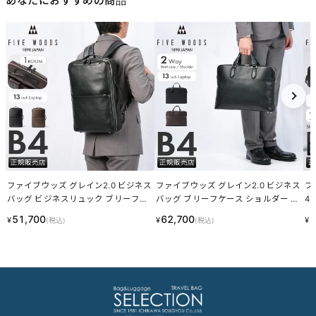
・ホクロ：黒い小さな点
・プルアップ：オイルを多量に染み込ませた革に圧力をかけた際に
変化する濃淡
これら個体差にご納得いただけなかった場合、交換返品の際の送料
はお客様のご負担となります。
スーツケース・キャリーケースについて
・製造工程の性質上、細かい傷や塗装ムラ、気泡などが入る場合が
ございます。
・内装につまみのないファスナーがある場合がございますが、修理
対応時に使用されるものです。
・スライドレバーのグラつきは、遊びを持たせ耐久性を上げるため
の工夫です。
梱包について
・メーカーより入荷した際に、畳まれている商品もございます。入
荷時からの畳み皺、パーツによるへこみ等は良品として発送させて
いただきますことを予めご了承ください。
あなたにおすすめの商品