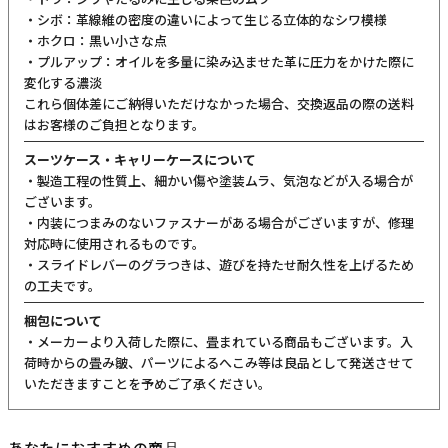
ご購入前にご確認ください
カラーについて
商品写真は実物の色に近づけるよう調整しておりますが、お客様の
ご使用になられるパソコン、スマートフォンの設定、お部屋の照
明、日光などにより色の違いが感じられる場合がございます。
サイズについて
サイズ表記はメーカー公称値もしくは採寸用サンプルの実寸値とな
ります。商品によりましては2〜3cm誤差が生じる場合がございま
す。
製品仕様について
予告なくメーカーによる仕様変更がある場合がございます。
革(レザー)製品について
天然革には個体差があります。検品の後、革の個性として出荷いた
しますので天然素材の魅力としてご了承ください。
・血筋：血管の痕が革に残ったもの
・トラ：シワやたるみに生じる染色のムラ
・シボ：革線維の密度の違いによって生じる立体的なシワ模様