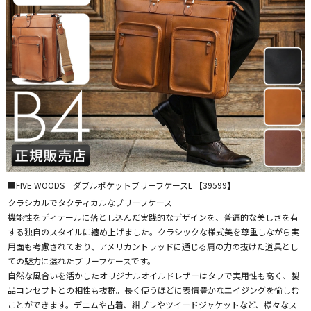
■FIVE WOODS｜ダブルポケットブリーフケースL 【39599】
クラシカルでタクティカルなブリーフケース
機能性をディテールに落とし込んだ実践的なデザインを、普遍的な美しさを有
する独自のスタイルに纏め上げました。クラシックな様式美を尊重しながら実
用面も考慮されており、アメリカントラッドに通じる肩の力の抜けた道具とし
ての魅力に溢れたブリーフケースです。
自然な風合いを活かしたオリジナルオイルドレザーはタフで実用性も高く、製
品コンセプトとの相性も抜群。長く使うほどに表情豊かなエイジングを愉しむ
ことができます。デニムや古着、紺ブレやツイードジャケットなど、様々なス