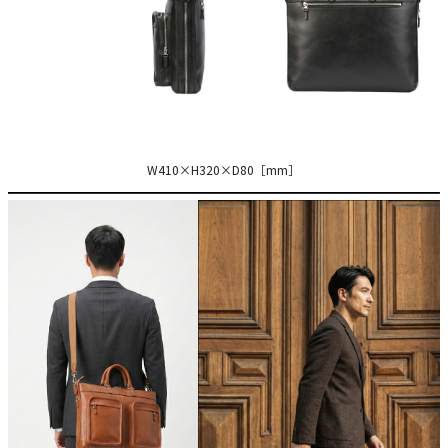
W410×H320×D80［mm］