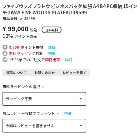
ファイブウッズ プラトウ ビジネスバッグ 拡張 A4 B4 PC収納 15イン
チ 2WAY FIVE WOODS PLATEAU 39599
商品番号
fw-39599
¥
99,000
税込
送料無料
10%
ポイント還元
9,900
ポイント獲得
詳細
無料ラッピング
対象
詳細
15:00までのご注文で
即日出荷
詳細
返品について
お問い合わせ
レビューを書く
無料ラッピングの選択
(
必
須
)
商品レビュー投稿でプレゼント
詳細
(
必
須
)