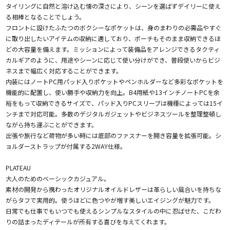
タイリングに自然と溶け込む懐の深さにより、シーンを選ばずデイリーに使え
る相棒となることでしょう。
フロントに設けたふたつのボクシーなポケットは、身のまわりの必需品やすぐ
に取り出したいアイテムの収納に適しており、ポーチもそのまま収納できるほ
どの大容量を備えます。ミッションによって装備品をアレンジできるタクティ
カルギアのように、用途やシーンに応じて使い分けができ、普段使いからビジ
ネスまで幅広く対応することができます。
内装にはノートPC用パッド入りポケットやペンホルダーなど多彩なポケットを
機能的に配置し、使い勝手や収納力を向上。B4用紙や13インチノートPCを余
裕をもって収納できるサイズで、パッド入りPCスリーブは機種によっては15イ
ンチまで対応可能。多数のデジタルガジェットやビジネスツールを整理整頓し
ながら持ち運ぶことができます。
出張や旅行など荷物が多い時には底部のファスナーを開き容量を拡張可能。シ
ョルダーストラップが付属する2WAY仕様。
PLATEAU
大人のためのベーシックカジュアル。
素材の開発から携わったオリジナルオイルドレザーは革らしい風合いを持ちな
がらタフで実用的。使うほどに色つやが増す美しいエイジングが魅力です。
日常でも仕事でもいつでも使えるシンプルなスタイルの中に忍ばせた、こだわ
りの詰まったディテールが所有する喜びを与えてくれます。