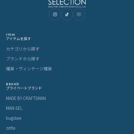
ご購入前にご確認ください
カラーについて
商品写真は実物の色に近づけるよう調整しておりますが、お客様の
ご使用になられるパソコン、スマートフォンの設定、お部屋の照
明、日光などにより色の違いが感じられる場合がございます。
サイズについて
サイズ表記はメーカー公称値もしくは採寸用サンプルの実寸値とな
ります。商品によりましては2〜3cm誤差が生じる場合がございま
す。
製品仕様について
予告なくメーカーによる仕様変更がある場合がございます。
革(レザー)製品について
天然革には個体差があります。検品の後、革の個性として出荷いた
しますので天然素材の魅力としてご了承ください。
・血筋：血管の痕が革に残ったもの
・トラ：シワやたるみに生じる染色のムラ
・シボ：革線維の密度の違いによって生じる立体的なシワ模様
・ホクロ：黒い小さな点
・プルアップ：オイルを多量に染み込ませた革に圧力をかけた際に