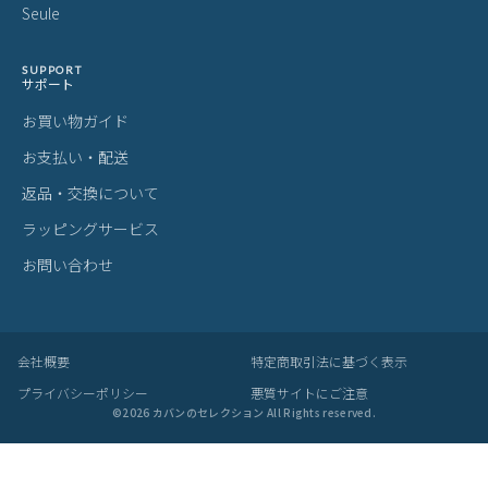
変化する濃淡
これら個体差にご納得いただけなかった場合、交換返品の際の送料
はお客様のご負担となります。
スーツケース・キャリーケースについて
・製造工程の性質上、細かい傷や塗装ムラ、気泡などが入る場合が
ございます。
・内装につまみのないファスナーがある場合がございますが、修理
対応時に使用されるものです。
・スライドレバーのグラつきは、遊びを持たせ耐久性を上げるため
の工夫です。
梱包について
・メーカーより入荷した際に、畳まれている商品もございます。入
荷時からの畳み皺、パーツによるへこみ等は良品として発送させて
いただきますことを予めご了承ください。
あなたにおすすめの商品