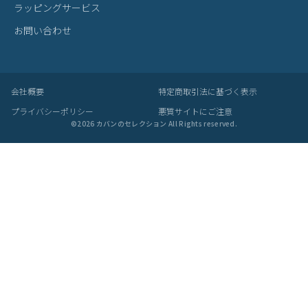
の工夫です。
梱包について
・メーカーより入荷した際に、畳まれている商品もございます。入
荷時からの畳み皺、パーツによるへこみ等は良品として発送させて
いただきますことを予めご了承ください。
あなたにおすすめの商品
ファイブウッズ ビジネスリュック A4
ファイブウッズ ビジネスバッグ A4 B
フ