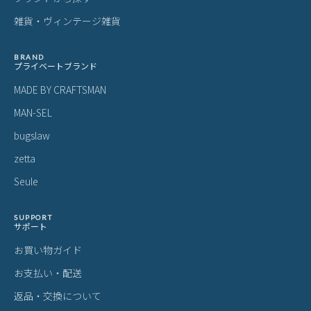
す。
製品仕様について
予告なくメーカーによる仕様変更がある場合がございます。
革(レザー)製品について
天然革には個体差があります。検品の後、革の個性として出荷いた
しますので天然素材の魅力としてご了承ください。
・血筋：血管の痕が革に残ったもの
・トラ：シワやたるみに生じる染色のムラ
・シボ：革線維の密度の違いによって生じる立体的なシワ模様
・ホクロ：黒い小さな点
・プルアップ：オイルを多量に染み込ませた革に圧力をかけた際に
変化する濃淡
これら個体差にご納得いただけなかった場合、交換返品の際の送料
はお客様のご負担となります。
スーツケース・キャリーケースについて
・製造工程の性質上、細かい傷や塗装ムラ、気泡などが入る場合が
ございます。
・内装につまみのないファスナーがある場合がございますが、修理
対応時に使用されるものです。
・スライドレバーのグラつきは、遊びを持たせ耐久性を上げるため