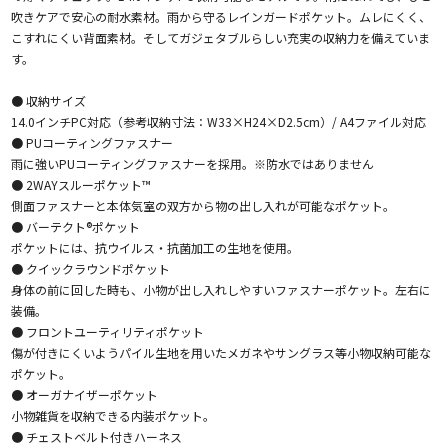
吹きケアで安心の耐水素材。雨から守るレインガードポケット。ムレにくく、
こすれにくい背面素材。そしてガジェタブルらしい充実の収納力を備えていま
す。
● 収納サイズ
14.0インチPC対応（参考収納寸法：W33×H24×D2.5cm）/ A4ファイル対応
● PUコーティングファスナー
雨に強いPUコーティングファスナーを採用。※防水ではありません
● 2WAYスルーポケット™
側面ファスナーと本体気室の双方から物の出し入れが可能なポケット。
● バーテクト®ポケット
ポケットには、抗ウイルス・抗菌加工の生地を使用。
● クイックラウンドポケット
身体の前に回した時も、小物が出し入れしやすいファスナーポケット。左右に
装備。
● フロントユーティリティポケット
傷が付きにくいようパイル生地を用いたメガネやサングラス等小物収納可能な
ポケット。
● オーガナイザーポケット
小物雑貨を収納できる内装ポケット。
● チェストベルト付きハーネス