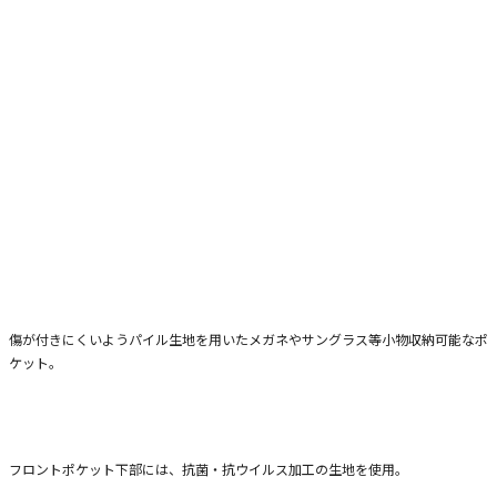
14.0インチPC対応（参考収納寸法W330×H240×D25 mm）