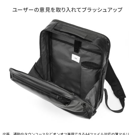
出張、通勤やタウンユースなどオンオフ兼用できるA4ファイル対応の薄マチリ