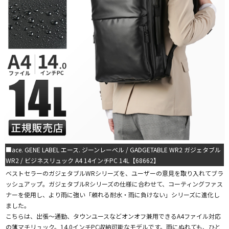
■ace. GENE LABEL エース. ジーンレーベル / GADGETABLE WR2 ガジェタブル
WR2 / ビジネスリュック A4 14インチPC 14L【68662】
ベストセラーのガジェタブルWRシリーズを、ユーザーの意見を取り入れてブラ
ッシュアップ。ガジェタブルRシリーズの仕様に合わせて、コーティングファス
ナーを使用し、より雨に強い「頼れる耐水・雨に負けない」シリーズに進化し
ました。
こちらは、出張～通勤、タウンユースなどオンオフ兼用できるA4ファイル対応
の薄マチリュック。14.0インチPC収納可能なモデルです。雨にぬれても、ひと