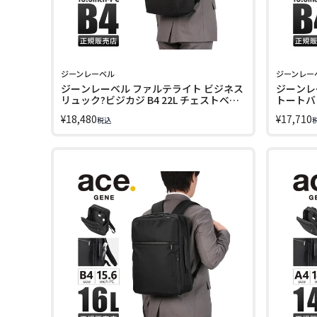
ジーンレーベル
ジーンレー
ジーンレーベル ファルテライト ビジネス
ジーンレ
リュック?ビジカジ B4 22L チェストベル
トートバッ
ト セットアップ?メンズ ace. GENE
ップ?メンズ
¥
18,480
¥
17,710
税込
LABEL FALTELIGHT 17896
FALTELI