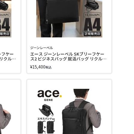
ジーンレーベル
ーフケー
エース ジーンレーベル SKブリーフケー
 リクルー
ス2 ビジネスバッグ 就活バッグ リクルー
 2WAY
トバッグ A4 PC収納 13.3インチ 2WAY
¥
15,400
税込
ace. GENE LABEL 19091