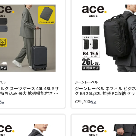
ベル
ジーンレーベル
ルク スーツケース 40L 48L Sサ
ジーンレーベル ネフィル ビジ
内持ち込み 最大 拡張機能付き 前
ク B4 26L/32L 拡張 PC収納 
ロントオープン ストッパー付き
ace. GENE LABEL 20092
¥
29,700
税込
税込
キャリー キャリーケース ジーン
エースジーン ace.GENE 09091