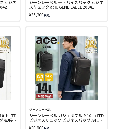
ク ビジネ
ジーンレーベル ディバイズパック ビジネ
042
スリュック ace. GENE LABEL 20041
¥
35,200
税込
ジーンレーベル
th LTD
ジーンレーベル ガジェタブル R 10th LTD
グ 拡張
ビジネスリュック ビジネスバッグ A4 14L
チ ace.
PC収納 14インチ ace. GENE LABEL
¥
30,800
税込