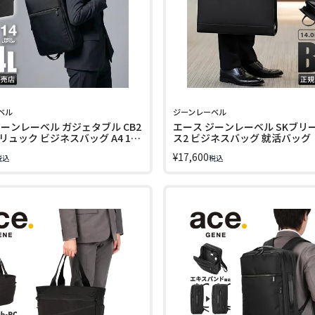
ベル
ジーンレーベル
ジーンレーベル ガジェタブル CB2
エース ジーンレーベル SKブリ
ュック ビジネスバッグ A4 14L
ス2 ビジネスバッグ 就活バッグ
4インチ ace. GENE LABEL
トバッグ A4 B4 PC収納 14インチ
¥
17,600
税込
税込
BLE CB2 20022
ace. GENE LABEL 19092