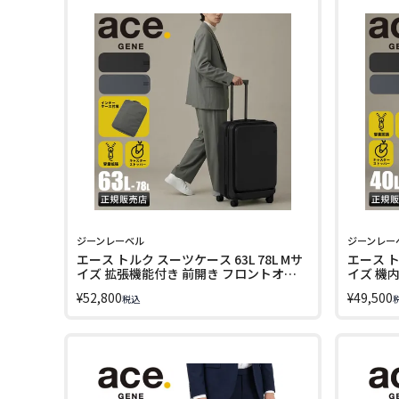
ジーンレーベル
ジーンレー
エース トルク スーツケース 63L 78L Mサ
エース ト
イズ 拡張機能付き 前開き フロントオー
イズ 機
プン ストッパー付き ビジネスキャリー
開き フ
¥
52,800
¥
49,500
税込
キャリーケース ジーンレーベル エースジ
ビジネス
ーン ace.GENE 09092
レーベル 