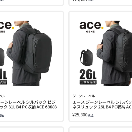
ADGETABLE AIR V 20031
GENE LABEL GADGETABLE R 10
68964
ベル
ジーンレーベル
ジーンレーベル シルパック ビジ
エース ジーンレーベル シルパッ
 31L B4 PC収納 ACE 68883
ネスリュック 26L B4 PC収納 ACE
¥
25,300
税込
税込