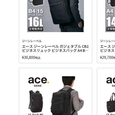
ジーンレーベル
ジーンレー
エース ジーンレーベル ガジェタブル CB2
エース 
ビジネスリュック ビジネスバッグ A4 B4
ビジネスリ
16L PC収納 15.6インチ ace. GENE LABEL
PC収納 1
¥
30,800
¥
29,700
税込
GADGETABLE CB2 20023
GADGETA