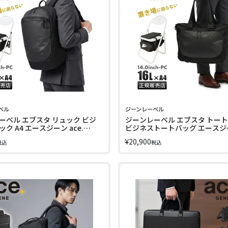
ベル
ジーンレーベル
ーベル エブスタ リュック ビジ
ジーンレーベル エブスタ トー
ク A4 エースジーン ace.
ビジネストートバッグ エースジー
BEL 20083
ace. GENE LABEL 20082
¥
20,900
税込
税込