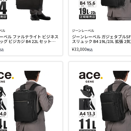
ベル
ジーンレーベル
ーベル ファルテライト ビジネス
ジーンレーベル ガジェタブルSF
グ ビジカジ B4 22L セットア
スリュック B4 19L/23L 拡張 2
 ace. GENE LABEL
アップ チェストベルト ace. GENE
¥
33,000
税込
税込
GHT 17895
GADGETABLE SF 68785