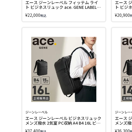
エース ジーンレーベル フィッテム ライ
エース 
ト ビジネスリュック ace. GENE LABEL
ト ビジネス
FITEM LIGHT 20392
FITEM L
¥
22,000
¥
20,900
税込
ジーンレーベル
ジーンレー
エース ジーンレーベル ビジネスリュック
エース 
メンズ撥水 2気室 PC収納 A4 B4 16L ビジ
メンズ撥水
ネスバッグ ガジェタブル エアV ace.
スバッグ 
¥
37,400
¥
36,300
税込