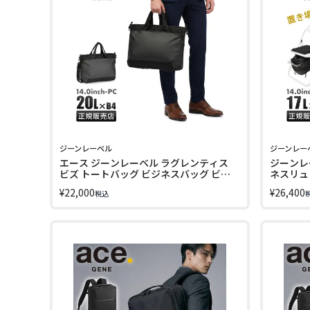
ジーンレーベル
ジーンレー
エース ジーンレーベル ラグレンティス
ジーンレ
ビズ トートバッグ ビジネスバッグ ビジ
ネスリュッ
ネストート B4 20L PC収納 14インチ ace.
GENE LA
¥
22,000
¥
26,400
税込
GENE LABEL RUGGRENTICE BIZ 68504