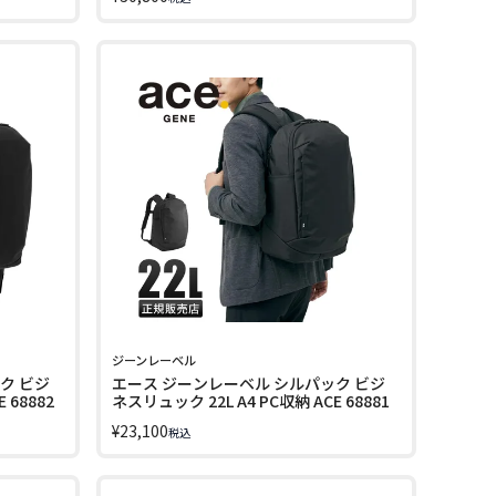
th LTD
GADGETABLE R 10th LTD 68961
ジーンレーベル
ク ビジ
エース ジーンレーベル シルパック ビジ
 68882
ネスリュック 22L A4 PC収納 ACE 68881
¥
23,100
税込