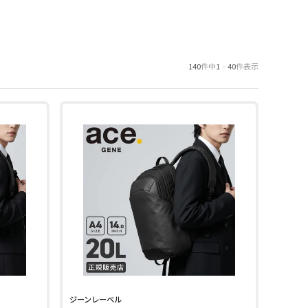
140
件中
1
-
40
件表示
ジーンレーベル