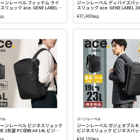
ジーンレーベル フィッテム ライ
ジーンレーベル ディバイズパッ
リュック ace. GENE LABEL
スリュック ace. GENE LABEL 20
IGHT 20391
¥
37,400
税込
税込
ベル
ジーンレーベル
ジーンレーベル ビジネスリュック
ジーンレーベル ガジェタブル R 10
 2気室 PC収納 A4 14L ビジネ
ビジネスリュック ビジネスバッ
ガジェタブル エアV ace. GENE
A4 B4 19L/23L PC収納 15.6イン
¥
34,100
税込
税込