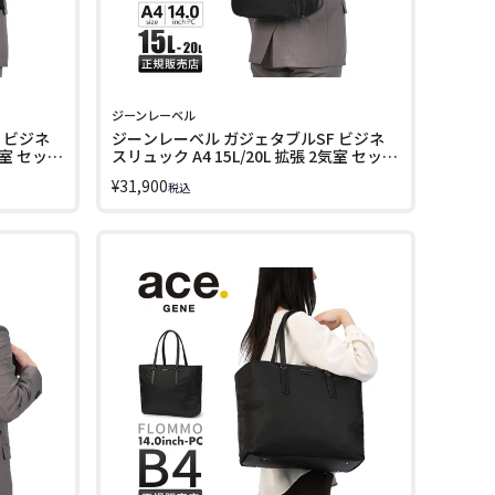
ジーンレーベル
 ビジネ
ジーンレーベル ガジェタブルSF ビジネ
気室 セット
スリュック A4 15L/20L 拡張 2気室 セット
 LABEL
アップ チェストベルト ace. GENE LABEL
¥
31,900
税込
GADGETABLE SF 68784