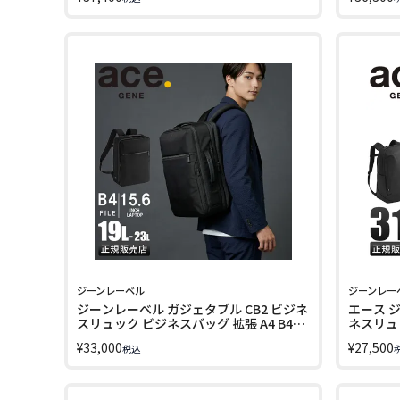
GENE LABEL GADGETABLE AIR V 20032
LABEL G
ジーンレーベル
ジーンレー
ジーンレーベル ガジェタブル CB2 ビジネ
エース 
スリュック ビジネスバッグ 拡張 A4 B4
ネスリュック
PC収納 15.6インチ 19L/23L ace. GENE
¥
33,000
¥
27,500
税込
LABEL GADGETABLE CB2 20025