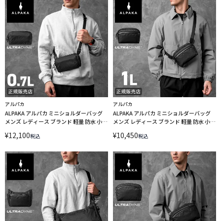
アルパカ
アルパカ
ALPAKA アルパカ ミニショルダーバッグ
ALPAKA アルパカ ミニショルダーバッグ
メンズ レディース ブランド 軽量 防水 小さ
メンズ レディース ブランド 軽量 防水 小さ
め 斜めがけ 0.7L A6 フライトポーチ プロ
め 斜めがけ 1L A6 フライトスリング ウル
¥
12,100
¥
10,450
税込
税込
ウルトラダイン FLIGHT POUCH PRO
トラダイン FLIGHT SLING ULTRADYNE
ULTRADYNE 4289
4288