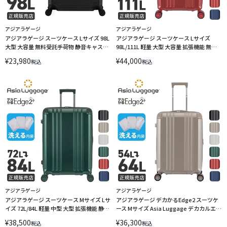
アジアラゲージ
アジアラゲージ
アジアラゲージ スーツケース Lサイズ 98L
アジアラゲージ スーツケース Lサイズ
大型 大容量 無料受託手荷物 静音キャスタ
98L/111L 軽量 大型 大容量 拡張機能 無料
ー フレームタイプ 4輪 双輪 アイオロス
受託手荷物 静音キャスター ストッパー 4
¥
23,980
¥
44,000
税込
税込
A.L.I ASIA LUGGAGE AEOLUS ALI-AEO-
輪 双輪 A.L.I Asia Luggage デカかる
5500-28 LINECPN
Edge2 ALI-090TL-28W LINECPN
アジアラゲージ
アジアラゲージ
アジアラゲージ スーツケース Mサイズ Lサ
アジアラゲージ デカかるEdge2 スーツケ
イズ 72L/84L 軽量 中型 大型 拡張機能 静音
ース Mサイズ Asia Luggage デカカルエッ
キャスター ストッパー 4輪 双輪 A.L.I Asia
ジツー ALI-090-22W LINECPN
¥
38,500
¥
36,300
税込
税込
Luggage デカかるEdge2 ALI-090-24W