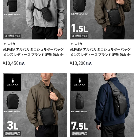
アルパカ
アルパカ
ALPAKA アルパカ ミニショルダーバッグ
ALPAKA アルパカ ミニショルダーバッグ
メンズ レディース ブランド 軽量 防水 小さ
メンズ レディース ブランド 軽量 防水 小さ
め 斜めがけ 縦型 モジュラーショルダーポ
め 斜めがけ 縦型 1.5L A5 メトロスリング
¥
10,450
¥
13,200
税込
税込
ケット マックス ウルトラダイン
V2 ウルトラダイン METRO SLING V2
MODULAR SHOULDER POCKET MAX
ULTRADYNE 4293
ULTRADYNE 4294