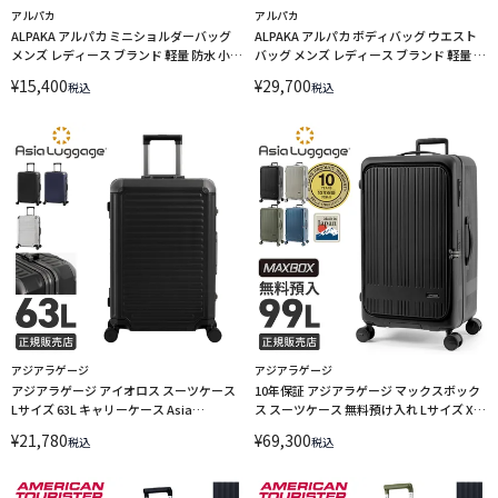
アルパカ
アルパカ
ALPAKA アルパカ ミニショルダーバッグ
ALPAKA アルパカ ボディバッグ ウエスト
メンズ レディース ブランド 軽量 防水 小さ
バッグ メンズ レディース ブランド 軽量 防
め 斜めがけ 縦型 3L A5 メトロスリング マ
水 斜めがけ A4 7.5L メトロクロスボディ ウ
¥
15,400
¥
29,700
税込
税込
ックス ウルトラダイン METRO SLING
ルトラダイン METRO CROSSBODY
MAX ULTRADYNE 4292
ULTRADYNE 4291
アジアラゲージ
アジアラゲージ
アジアラゲージ アイオロス スーツケース
10年保証 アジアラゲージ マックスボック
Lサイズ 63L キャリーケース Asia
ス スーツケース 無料預け入れ Lサイズ XL
Luggage AEOLUS ALI-AEO-5500-24
99L Asia Luggage MAXBOX MX-
¥
21,780
¥
69,300
税込
税込
8011RVTL-28