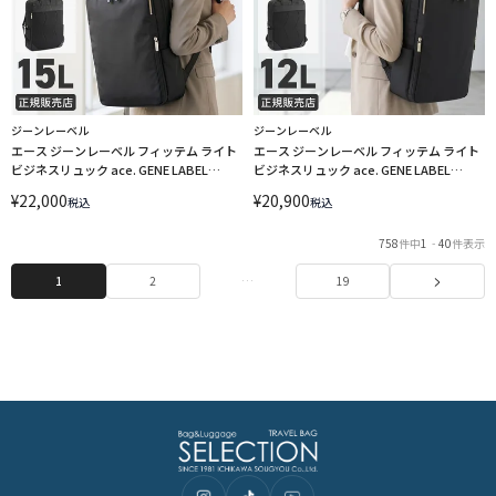
ジーンレーベル
ジーンレーベル
エース ジーンレーベル フィッテム ライト
エース ジーンレーベル フィッテム ライト
ビジネスリュック ace. GENE LABEL
ビジネスリュック ace. GENE LABEL
FITEM LIGHT 20392
FITEM LIGHT 20391
¥
22,000
¥
20,900
税込
税込
758
件中
1
-
40
件表示
1
2
…
19