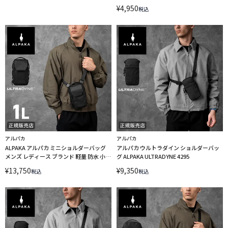
¥
4,950
税込
アルパカ
アルパカ
ALPAKA アルパカ ミニショルダーバッグ
アルパカ ウルトラダイン ショルダーバッ
メンズ レディース ブランド 軽量 防水 小さ
グ ALPAKA ULTRADYNE 4295
め 斜めがけ 縦型 1L A6 モジュラースリン
¥
13,750
¥
9,350
税込
税込
グ V2 ウルトラダイン MODULAR SLING
V2 ULTRADYNE 4296