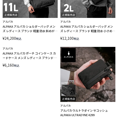
アルパカ
アルパカ
ALPAKA アルパカ ショルダーバッグ メン
ALPAKA アルパカ ショルダーバッグ メン
ズ レディース ブランド 軽量 防水 斜めがけ
ズ レディース ブランド 軽量 防水 小さめ
横型 11L A4 フライトサッチェル ウルトラ
斜めがけ 横型 ミニ 2L ウルトラダイン フラ
¥
24,200
¥
12,100
税込
税込
ダイン FLIGHT SATCHEL ULTRADYNE
イトスリング 4273
4287
アルパカ
ALPAKA アルパカ ポーチ コインケース カ
ードケース メンズ レディース ブランド 軽
量 防水 小さめ ジップポーチ プロ ウルトラ
¥
6,160
税込
ダイン ZIP POUCH PRO ULTRADYNE 4450
アルパカ
アルパカ ウルトラダイン サコッシュ
ALPAKA ULTRADYNE 4299