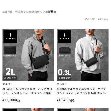
新着順
並び替え
価格が安い順
価格が高い順
758
件中
1
-
40
件表示
アルパカ
アルパカ
ALPAKA アルパカ ショルダーバッグ サコ
ALPAKA アルパカ ミニショルダーバッグ
ッシュ メンズ レディース ブランド 軽量 防
メンズ レディース ブランド 軽量 防水 小さ
水 小さめ 斜めがけ 薄型 薄マチ スリム 2L
め 斜めがけ 0.3L A6 フライトポーチ ウルト
¥
12,100
¥
10,450
税込
税込
A5 ジップポーチ マックス V2 ウルトラダ
ラダイン FLIGHT POUCH ULTRADYNE
イン ZIP POUCH MAX V2 ULTRADYNE
4290
4297