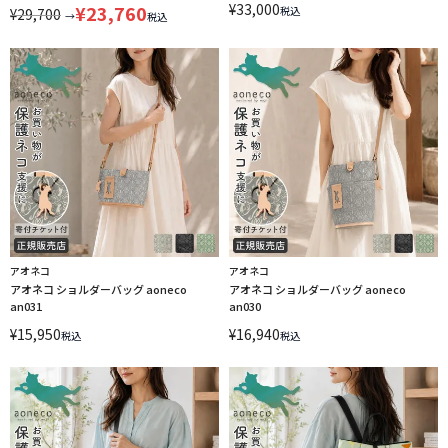
¥
33,000
¥
23,760
税込
¥
29,700
061424
→
税込
アオネコ
アオネコ
アオネコ ショルダーバッグ aoneco
アオネコ ショルダーバッグ aoneco
an031
an030
¥
15,950
¥
16,940
税込
税込