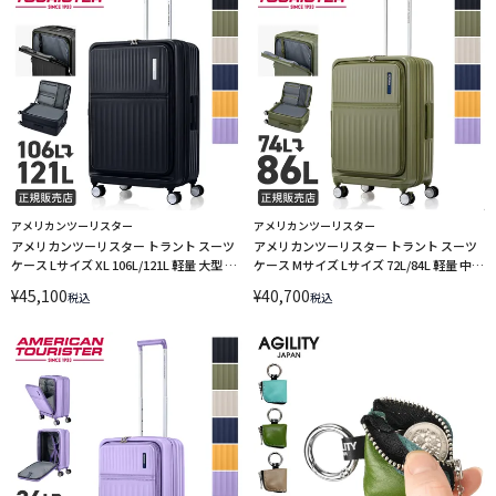
アメリカンツーリスター
アメリカンツーリスター
アメリカンツーリスター トラント スーツ
アメリカンツーリスター トラント スーツ
ケース Lサイズ XL 106L/121L 軽量 大型 大
ケース Mサイズ Lサイズ 72L/84L 軽量 中型
容量 拡張機能 無料受託手荷物 フロントオ
大型 拡張機能 フロントオープン ストッパ
¥
45,100
¥
40,700
税込
税込
ープン ストッパー 4輪 双輪 キャリーケー
ー 4輪 双輪 キャリーケース
ス AmericanTourister TRANTO UQ8-
AmericanTourister TRANTO UQ8-88002
09003