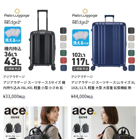
LINECPN
アジアラゲージ
アジアラゲージ
アジアラゲージ スーツケース Sサイズ 機
アジアラゲージ スーツケース LLサイズ XL
内持ち込み 36L/43L 軽量 小型 小さめ 拡張
102L/117L 軽量 大型 大容量 拡張機能 無料
機能 静音キャスター ストッパー 4輪 双輪
受託手荷物 静音キャスター ストッパー 4
¥
33,000
¥
44,000
税込
税込
A.L.I ASIA LUGGAGE デカかるEdge2 ALI-
輪 双輪 A.L.I Asia Luggage デカかる
090-18W LINECPN
Edge2 ALI-090-102 LINECPN