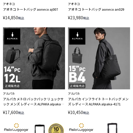
アオネコ
アオネコ
アオネコ トートバッグ aoneco aj007
アオネコ トートバッグ aoneco an029
¥
14,850
¥
23,980
税込
税込
アルパカ
アルパカ
アルパカ メトロ バックパック リュックサ
アルパカ インフライト トートバッグ メン
ック メンズ レディース ALPAKA alpaka-
ズ レディース ALPAKA alpaka-4171
4270
¥
17,600
¥
10,450
税込
税込