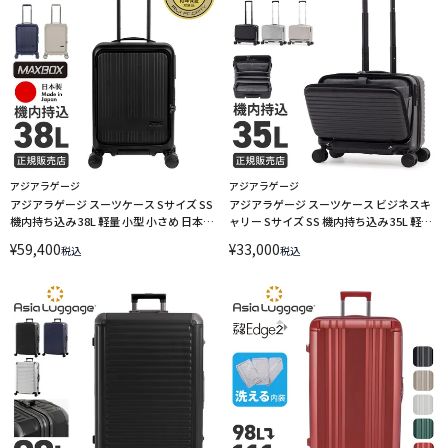
アジアラゲージ
アジアラゲージ
アジアラゲージ スーツケース Sサイズ SS
アジアラゲージ スーツケース ビジネスキ
機内持ち込み 38L 軽量 小型 小さめ 日本製
ャリー Sサイズ SS 機内持ち込み 35L 軽量
フロントオープン 静音キャスター ストッ
横型 小型 小さめ フロントオープン 静音キ
¥
59,400
¥
33,000
税込
税込
パー フレームタイプ 4輪 双輪 キャリーケ
ャスター ストッパー 4輪 双輪 ASIA
ース キャリーバッグ A.L.I MAX BOX
LUGGAGE A.L.I-BIZ ALI-BIZ8000-18
Rivetless Frame MX-8011RV-18 LINECPN
LINECPN