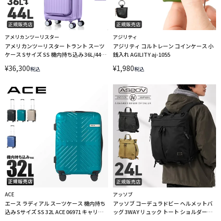
アメリカンツーリスター
アジリティ
アメリカンツーリスター トラント スーツ
アジリティ コルトレーン コインケース 小
ケース Sサイズ SS 機内持ち込み 36L/44L
銭入れ AGILITY aj-1055
軽量 拡張機能 小型 小さめ フロントオープ
¥
36,300
¥
1,980
税込
税込
ン ストッパー 4輪 双輪 キャリーケース
AmericanTourister TRANTO UQ8-09001
ACE
アッソブ
エース ラディアル スーツケース 機内持ち
アッソブ コーデュラドビー ヘルメットバ
込み Sサイズ SS 32L ACE 06971 キャリー
ッグ 3WAY リュック トート ショルダー
ケース LINECPN
24L AS2OV CORDURA DOBBY 305D