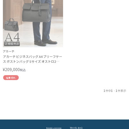
アカーテ
アカーテ ビジネスバッグ A4 ブリーフケー
ス ボストンバッグ Sサイズ オストロ2
ACATE OSTRO2 ACT-OSTRO2-S
¥
209,000
税込
在庫切れ
1
件中
1
-
1
件表示