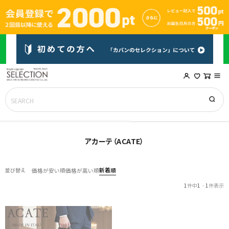
アカーテ（ACATE）
新着順
並び替え
価格が安い順
価格が高い順
1
件中
1
-
1
件表示