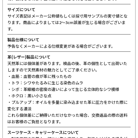
サイズについて
サイズ表記はメーカー公称値もしくは採寸用サンプルの実寸値とな
ります。商品によりましては2〜3cm誤差が生じる場合がございま
す。
製品仕様について
予告なくメーカーによる仕様変更がある場合がございます。
革(レザー)製品について
天然革には個体差があります。検品の後、革の個性として出荷いた
しますので天然素材の魅力としてご了承ください。
・血筋：血管の痕が革に残ったもの
・トラ：シワやたるみに生じる染色のムラ
・シボ：革線維の密度の違いによって生じる立体的なシワ模様
・ホクロ：黒い小さな点
・プルアップ：オイルを多量に染み込ませた革に圧力をかけた際に
変化する濃淡
これら個体差にご納得いただけなかった場合、交換返品の際の送料
はお客様のご負担となります。
スーツケース・キャリーケースについて