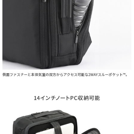
側面ファスナーと本体気室の双方からアクセス可能な2WAYスルーポケット™。