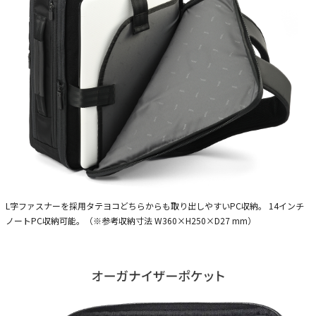
L字ファスナーを採用タテヨコどちらからも取り出しやすいPC収納。 14インチ
ノートPC収納可能。（※参考収納寸法 W360×H250×D27 mm）