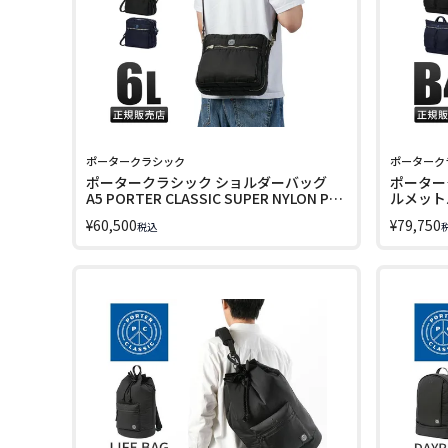
ポータークラシック
ポーターク
ポータークラシック ショルダーバッグ
ポーター
A5 PORTER CLASSIC SUPER NYLON PC-
ルメットバ
015-3075
2WAY PO
¥
60,500
¥
79,750
税込
PC-015-