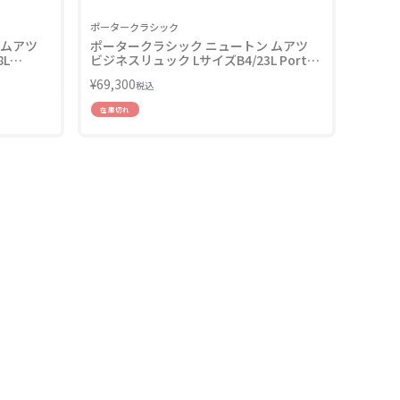
ポータークラシック
 ムアツ
ポータークラシック ニュートン ムアツ
L
ビジネスリュック LサイズB4/23L Porter
Classic PC-050-1417
¥
69,300
税込
在庫切れ