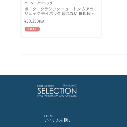
ポータークラシック
ポータークラシック ニュートン ムアツ
リュック デイパック 疲れない 負担軽減 S
サイズ/A4/11.5L Porter Classic PC-050-
¥
53,350
税込
1415 LINECPN
在庫切れ
ITEM
アイテムを探す