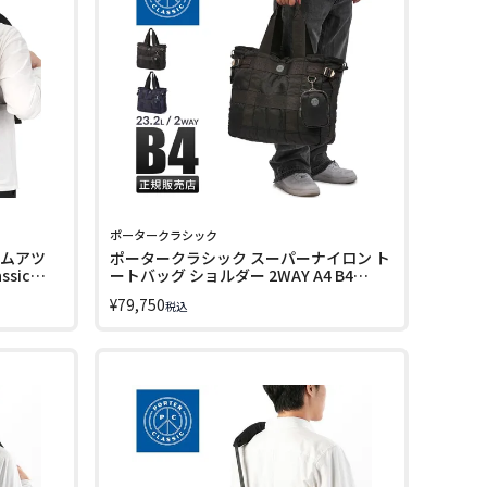
ポータークラシック
 ムアツ
ポータークラシック スーパーナイロン ト
ssic
ートバッグ ショルダー 2WAY A4 B4
Porter Classic SUPER NYLON PC-015-
¥
79,750
税込
265