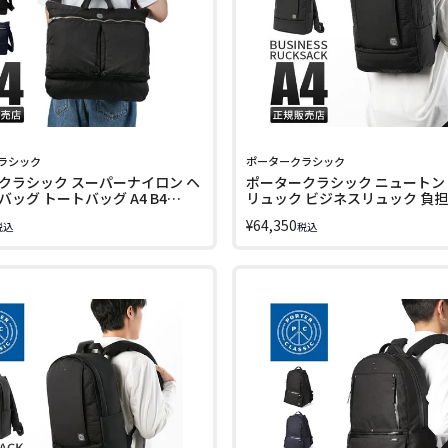
ラシック
ポータークラシック
クラシック スーパーナイロン ヘ
ポータークラシック ニュートン
ッグ トートバッグ A4 B4
リュック ビジネスリュック 負担軽
RTER CLASSIC SUPER NYLON
Porter Classic PC-050-2800
¥
64,350
税込
税込
191