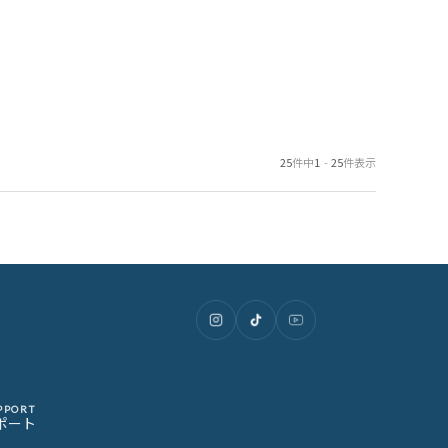
25
件中
1
-
25
件表示
PPORT
ポート