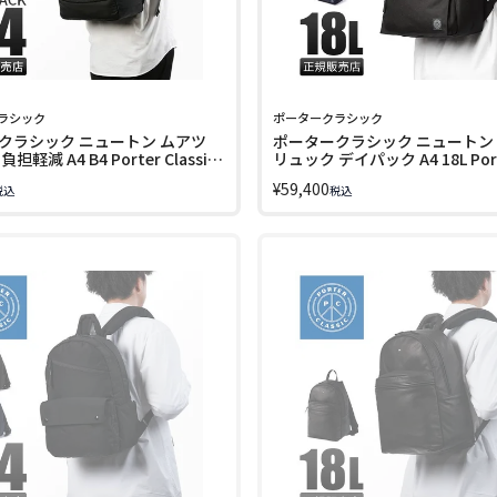
ラシック
ポータークラシック
クラシック ニュートン ムアツ
ポータークラシック ニュートン
担軽減 A4 B4 Porter Classic
リュック デイパック A4 18L Por
2798
Classic PC-050-2112 LINECPN
¥
59,400
税込
税込