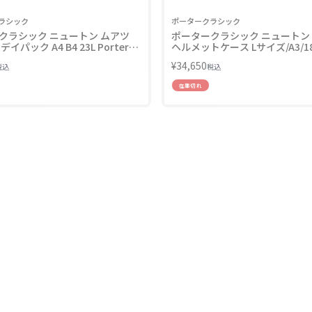
ラシック
ポータークラシック
クラシック ニュートン ムアツ
ポータークラシック ニュートン
イパック A4 B4 23L Porter
ヘルメットケース Lサイズ/A3/18
PC-050-2110 LINECPN
Porter Classic PC-050-953
¥
34,650
税込
税込
在庫切れ