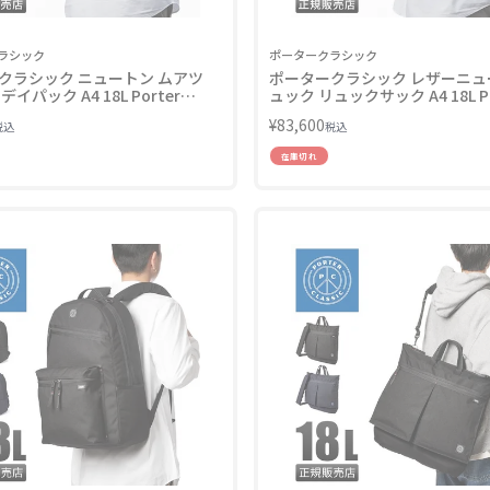
ラシック
ポータークラシック
クラシック ニュートン ムアツ
ポータークラシック レザーニュ
イパック A4 18L Porter
ュック リュックサック A4 18L Po
PC-050-2094
Classic LEATHER NEWTON PC-
¥
83,600
税込
税込
2090
在庫切れ