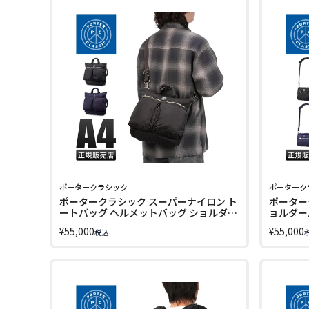
ポータークラシック
ポーターク
ポータークラシック スーパーナイロン ト
ポーター
ートバッグ ヘルメットバッグ ショルダー
ョルダーバッ
2WAY PORTER CLASSIC SUPER NYLON
015-370
¥
55,000
¥
55,000
税込
pc-015-325