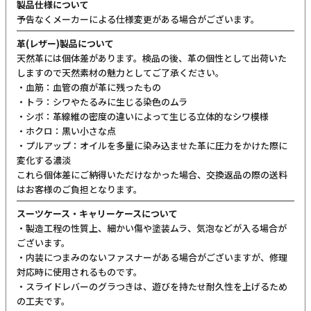
製品仕様について
予告なくメーカーによる仕様変更がある場合がございます。
革(レザー)製品について
天然革には個体差があります。検品の後、革の個性として出荷いた
しますので天然素材の魅力としてご了承ください。
・血筋：血管の痕が革に残ったもの
・トラ：シワやたるみに生じる染色のムラ
・シボ：革線維の密度の違いによって生じる立体的なシワ模様
・ホクロ：黒い小さな点
・プルアップ：オイルを多量に染み込ませた革に圧力をかけた際に
変化する濃淡
これら個体差にご納得いただけなかった場合、交換返品の際の送料
はお客様のご負担となります。
スーツケース・キャリーケースについて
・製造工程の性質上、細かい傷や塗装ムラ、気泡などが入る場合が
ございます。
・内装につまみのないファスナーがある場合がございますが、修理
対応時に使用されるものです。
・スライドレバーのグラつきは、遊びを持たせ耐久性を上げるため
の工夫です。