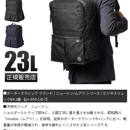
■ポータークラシック ブランド / ニュートン/ムアツ シリーズ / ビジネスリュ
ックB4 2層 【pc-050-1417】
■次世代バッグ ニュートン
ショルダーストラップ部分に、人間工学に基き重さを分散させる、昭和西川
「muatsu（ムアツ）」を採用。従来のポータークラシックのバッグに比べ、鞄
重量の体感が軽減され、身体を疲れにくくさせた人気シリーズです。