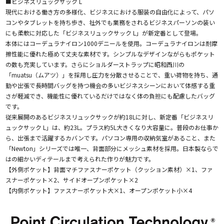
■ビジネスリュックサック L
現代における働き方の多様化、ビジネスにおける服装の自由化によって、パソ
コンやタブレットを持ち歩き、社外でも業務をされるビジネスパーソンの装い
にも柔軟に対応した「ビジネスリュックサック L」が新定番として登場。
本体にはコーデュラナイロン1000デニールを使用。コーデュラナイロンは耐摩
擦性能に優れた極めて丈夫な素材です。シンプルなデザインながらもポケット
の数も充実しています。さらにショルダーストラップに昭和西川の
「muatsu（ムアツ）」を採用し圧力を分散させることで、重い荷物を持ち、通
勤や出張で長時間バッグを持つ機会の多いビジネスシーンにおいて体感する重
さが軽減でき、機能性に優れているだけではなく体の負担にも配慮したバッグ
です。
従来展開のあるビジネスリュックサックが約18Lに対し、新定番「ビジネスリ
ュックサック L」は、約23L。プラス約5L大きくなり大容量に。普段のお仕事か
ら、出張まで活躍するカバンです。パソコン専用の収納気室があること、また
「Newton」シリーズでは唯一、背面部分にメッシュ素材を採用。日本製ならで
はの細かいディテールまで考えられた作りが魅力です。
【外側ポケット】背面マチファスナーポケット（クッション素材）×1、ファ
スナーポケット×2、サイドオープンポケット×2
【内側ポケット】ファスナーポケット大×1、オープンポケット小×4