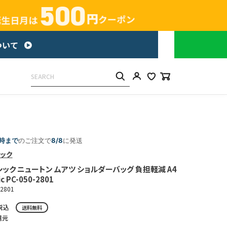
5時まで
のご注文で
8/8
に発送
ック
ック ニュートン ムアツ ショルダーバッグ 負担軽減 A4
ic PC-050-2801
-2801
税込
送料無料
還元