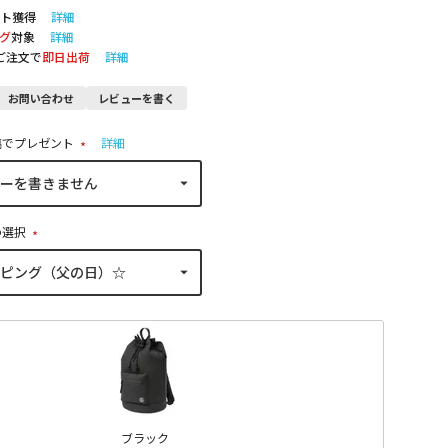
ト獲得
詳細
グ
対象
詳細
のご注文で
即日出荷
詳細
お問い合わせ
レビューを書く
稿でプレゼント
詳細
(
必
須
)
の選択
(
必
須
)
ブラック