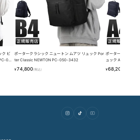
ック ビ
ポータークラシック ニュートン ムアツ リュック Por
ポータークラシック
PC-05
ter Classic NEWTON PC-050-3432
ュック A4 Porter C
74,800
68,200
¥
¥
(税込)
(税込)