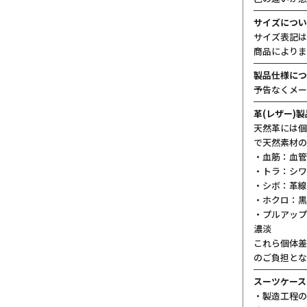
サイズについ
サイズ表記は
商品によりま
製品仕様につ
予告なくメー
革(レザー)
天然革には個
で天然素材の
・血筋：血管
・トラ：シワ
・シボ：革線
・ホクロ：黒
・プルアップ
濃淡
これら個体差
のご負担とな
スーツケース
・製造工程の