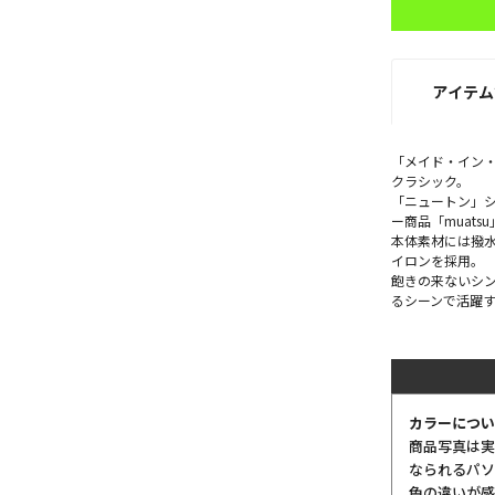
アイテム
「メイド・イン
クラシック。
「ニュートン」
ー商品「muat
本体素材には撥
イロンを採用。
飽きの来ないシ
るシーンで活躍
カラーについ
商品写真は実
なられるパソ
色の違いが感