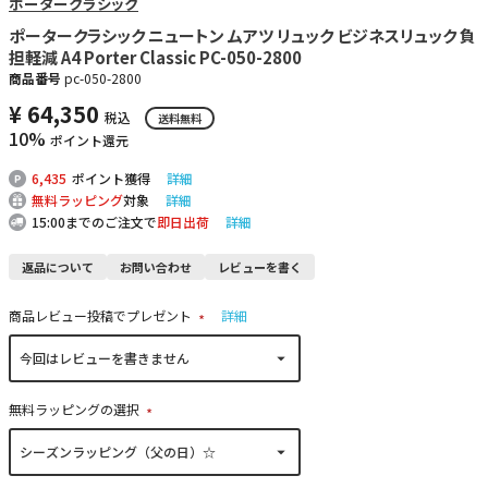
ポータークラシック
ポータークラシック ニュートン ムアツ リュック ビジネスリュック 負
担軽減 A4 Porter Classic PC-050-2800
商品番号
pc-050-2800
¥
64,350
税込
送料無料
10%
ポイント還元
6,435
ポイント獲得
詳細
無料ラッピング
対象
詳細
15:00までのご注文で
即日出荷
詳細
返品について
お問い合わせ
レビューを書く
商品レビュー投稿でプレゼント
詳細
(
必
須
)
無料ラッピングの選択
(
必
須
)