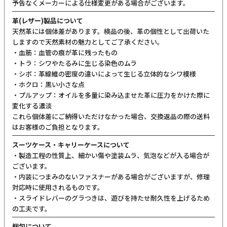
予告なくメーカーによる仕様変更がある場合がございます。
革(レザー)製品について
天然革には個体差があります。検品の後、革の個性として出荷いた
しますので天然素材の魅力としてご了承ください。
・血筋：血管の痕が革に残ったもの
・トラ：シワやたるみに生じる染色のムラ
・シボ：革線維の密度の違いによって生じる立体的なシワ模様
・ホクロ：黒い小さな点
・プルアップ：オイルを多量に染み込ませた革に圧力をかけた際に
変化する濃淡
これら個体差にご納得いただけなかった場合、交換返品の際の送料
はお客様のご負担となります。
スーツケース・キャリーケースについて
・製造工程の性質上、細かい傷や塗装ムラ、気泡などが入る場合が
ございます。
・内装につまみのないファスナーがある場合がございますが、修理
対応時に使用されるものです。
・スライドレバーのグラつきは、遊びを持たせ耐久性を上げるため
の工夫です。
梱包について