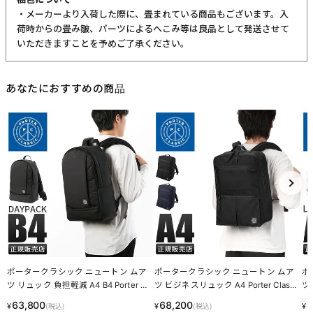
・メーカーより入荷した際に、畳まれている商品もございます。入
荷時からの畳み皺、パーツによるへこみ等は良品として発送させて
いただきますことを予めご了承ください。
あなたにおすすめの商品
ポータークラシック ニュートン ムア
ポータークラシック ニュートン ムア
ポ
ツ リュック 負担軽減 A4 B4 Porter Cl
ツ ビジネスリュック A4 Porter Classi
ツ
assic PC-050-2798
c NEWTON PC-050-3434
te
63,800
68,200
5
¥
¥
¥
(税込)
(税込)