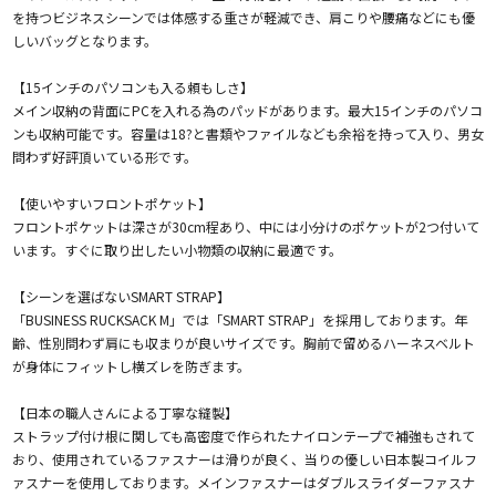
を持つビジネスシーンでは体感する重さが軽減でき、肩こりや腰痛などにも優
しいバッグとなります。
【15インチのパソコンも入る頼もしさ】
メイン収納の背面にPCを入れる為のパッドがあります。最大15インチのパソコ
ンも収納可能です。容量は18?と書類やファイルなども余裕を持って入り、男女
問わず好評頂いている形です。
【使いやすいフロントポケット】
フロントポケットは深さが30cm程あり、中には小分けのポケットが2つ付いて
います。すぐに取り出したい小物類の収納に最適です。
【シーンを選ばないSMART STRAP】
「BUSINESS RUCKSACK M」では「SMART STRAP」を採用しております。年
齢、性別問わず肩にも収まりが良いサイズです。胸前で留めるハーネスベルト
が身体にフィットし横ズレを防ぎます。
【日本の職人さんによる丁寧な縫製】
ストラップ付け根に関しても高密度で作られたナイロンテープで補強もされて
おり、使用されているファスナーは滑りが良く、当りの優しい日本製コイルフ
ァスナーを使用しております。メインファスナーはダブルスライダーファスナ