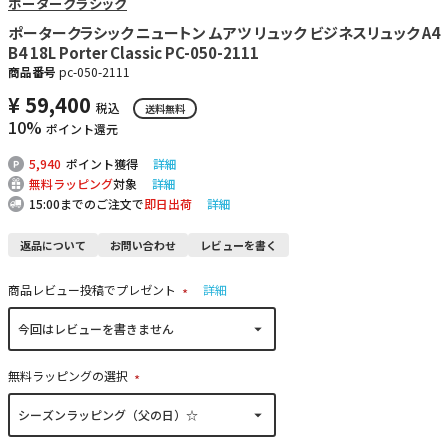
ポータークラシック
ポータークラシック ニュートン ムアツ リュック ビジネスリュック A4
B4 18L Porter Classic PC-050-2111
商品番号
pc-050-2111
¥
59,400
税込
送料無料
10%
ポイント還元
5,940
ポイント獲得
詳細
無料ラッピング
対象
詳細
15:00までのご注文で
即日出荷
詳細
返品について
お問い合わせ
レビューを書く
商品レビュー投稿でプレゼント
詳細
(
必
須
)
無料ラッピングの選択
(
必
須
)