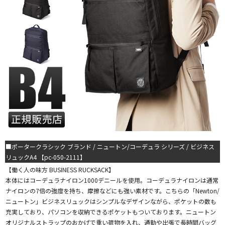
■ポータークラシック ブランド / ニュートン/コーデュラ シリーズ / ビジネス
リュックA4 【pc-050-2111】
【働く人の味方 BUSINESS RUCKSACK】
本体にはコーデュラナイロン1000デニールを使用。コーデュラナイロンは通常
ナイロンの7倍の強度を持ち、摩擦などにも強い素材です。こちらの「Newton/
ニュートン」ビジネスリュックはシンプルなデザインながら、ポケットの数も
充実しており、パソコンを収納できるポケットもついております。ニュートン
オリジナルストラップのおかげで重い荷物を入れ、通勤や出張で長時間バッグ