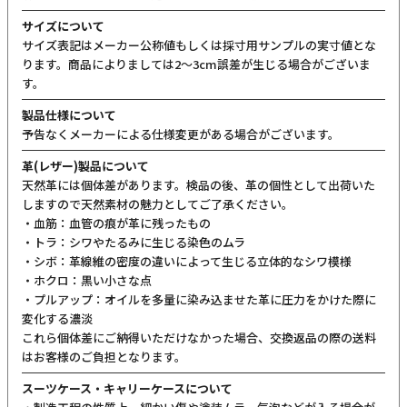
サイズについて
サイズ表記はメーカー公称値もしくは採寸用サンプルの実寸値とな
ります。商品によりましては2〜3cm誤差が生じる場合がございま
す。
製品仕様について
予告なくメーカーによる仕様変更がある場合がございます。
革(レザー)製品について
天然革には個体差があります。検品の後、革の個性として出荷いた
しますので天然素材の魅力としてご了承ください。
・血筋：血管の痕が革に残ったもの
・トラ：シワやたるみに生じる染色のムラ
・シボ：革線維の密度の違いによって生じる立体的なシワ模様
・ホクロ：黒い小さな点
・プルアップ：オイルを多量に染み込ませた革に圧力をかけた際に
変化する濃淡
これら個体差にご納得いただけなかった場合、交換返品の際の送料
はお客様のご負担となります。
スーツケース・キャリーケースについて