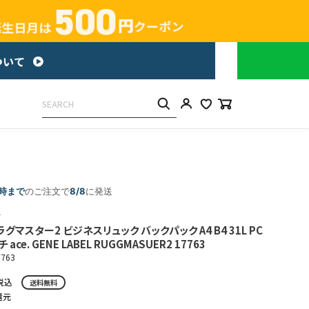
5時まで
のご注文で
8/8
に発送
ル
グマスター2 ビジネスリュック バックパック A4 B4 31L PC
 ace. GENE LABEL RUGGMASUER2 17763
7763
税込
送料無料
還元