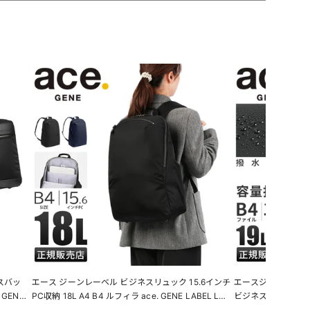
スバッ
エース ジーンレーベル ビジネスリュック 15.6インチ
エースジーン ガジェ
 GENE
PC収納 18L A4 B4 ルフィラ ace. GENE LABEL LUF
ビジネスバッグ 拡張 A4
IRA 17912
ンチ ace. GENE LA