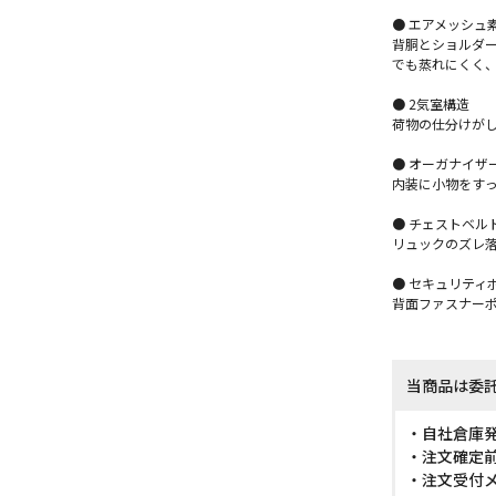
● エアメッシュ
背胴とショルダー
でも蒸れにくく
● 2気室構造
荷物の仕分けが
● オーガナイザ
内装に小物をす
● チェストベル
リュックのズレ
● セキュリティ
背面ファスナー
当商品は委
・自社倉庫
・注文確定
・注文受付メ