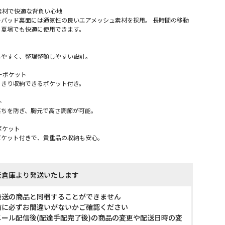
素材で快適な背負い心地
パッド裏面には通気性の良いエアメッシュ素材を採用。 長時間の移動
、夏場でも快適に使用できます。
しやすく、整理整頓しやすい設計。
ーポケット
っきり収納できるポケット付き。
ト
落ちを防ぎ、胸元で高さ調節が可能。
ポケット
ポケット付きで、貴重品の収納も安心。
託倉庫より発送いたします
発送の商品と同梱することができません
前に必ずお間違いがないかご確認ください
ール配信後(配達手配完了後)の商品の変更や配送日時の変