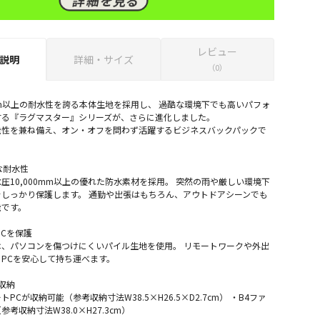
レビュー
説明
詳細・サイズ
（0）
0mm以上の耐水性を誇る本体生地を採用し、 過酷な環境下でも高いパフォ
する『ラグマスター』シリーズが、さらに進化しました。
能性を兼ね備え、オン・オフを問わず活躍するビジネスバックパックで
な耐水性
圧10,000mm以上の優れた防水素材を採用。 突然の雨や厳しい環境下
しっかり保護します。 通勤や出張はもちろん、アウトドアシーンでも
能です。
PCを保護
、パソコンを傷つけにくいパイル生地を使用。 リモートワークや外出
PCを安心して持ち運べます。
収納
トPCが収納可能（参考収納寸法W38.5×H26.5×D2.7cm） ・B4ファ
考収納寸法W38.0×H27.3cm）