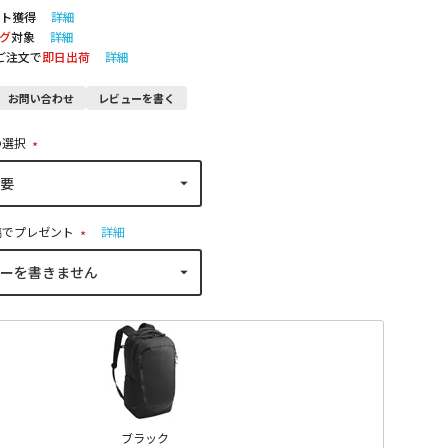
ト獲得
詳細
グ
対象
詳細
のご注文で
即日出荷
詳細
お問い合わせ
レビューを書く
の選択
(
必
須
)
稿でプレゼント
詳細
(
必
須
)
ブラック