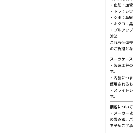
・血筋：血管
・トラ：シワ
・シボ：革線
・ホクロ：黒
・プルアップ
濃淡
これら個体差
のご負担とな
スーツケース
・製造工程の
す。
・内装につま
使用されるも
・スライドレ
す。
梱包について
・メーカーよ
の畳み皺、パ
を予めご了承