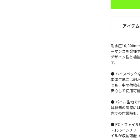
アイテム
耐水圧10,00
ーマンスを発揮
デザイン性と機
す。
● ハイスペック
本体生地には耐水
でも、中の荷物を
安心して使用可
● パイル生地で
背胴側の気室には
先での作業時も、
● PC・ファイル
・15.6インチノー
イルが収納可能（参