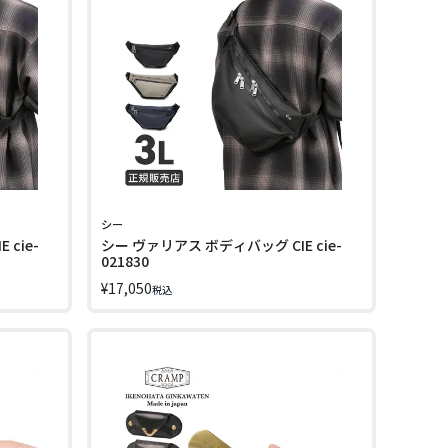
シー
cie-
シー ヴァリアス ボディバッグ CIE cie-
021830
¥
17,050
税込