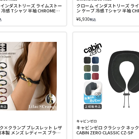
 インダストリーズ ライムストー
クローム インダストリーズ ラ
 冷感 Tシャツ 半袖 CHROME
ン ケーブ 冷感 Tシャツ 半袖 CH
JP264
¥
6,930
込
税込
キャビンゼロ
ク×クランプ ブレスレット レザ
キャビンゼロ クラシック ネッ
日本製 メンズ レディース ブラン
CABIN ZERO CLASSIC CZ-SP
サリー 二重巻き Lilac×Cramp