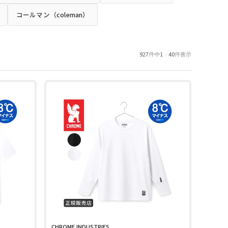
コールマン（coleman）
927
件中
1
-
40
件表示
CHROME INDUSTRIES