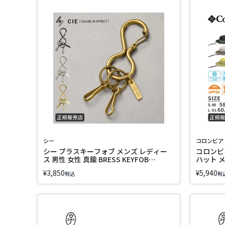
シー
コロンビア
シー ブラスキーフォブ メンズ レディー
コロンビ
ス 男性 女性 真鍮 BRESS KEYFOB
ハット メ
092306
pu5765 
¥
3,850
¥
5,940
税込
税