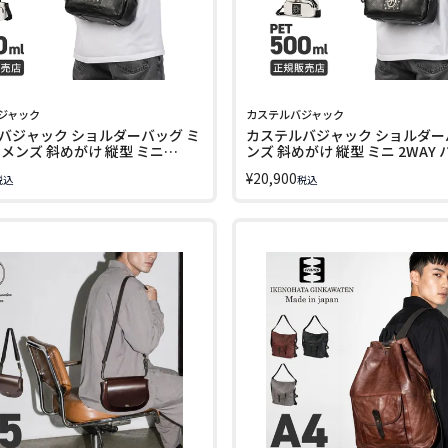
ジャック
カステルバジャック
バジャック ショルダーバッグ ミ
カステルバジャック ショルダー
 メンズ 斜めがけ 縦型 ミニ
ンズ 斜めがけ 縦型 ミニ 2WAY
ルール CASTELBAJAC FLEUR
ッグ フルール CASTELBAJAC F
¥
20,900
税込
税込
LINECPN
042123 LINECPN