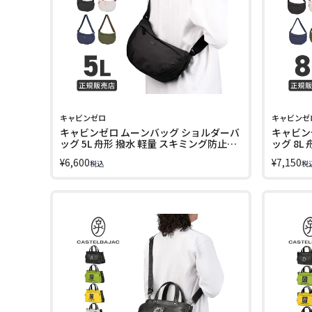
キャビンゼロ
キャビンゼ
キャビンゼロ ムーンバッグ ショルダーバ
キャビン
ッグ 5L 舟形 撥水 軽量 スキミング防止
ッグ 8L
cabin zero MOON BAG CZ58
cabin z
¥
6,600
¥
7,150
税込
税