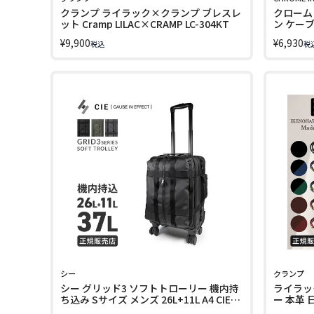
クランプ ライラック×クランプ ブレスレ
クローム
ット Cramp LILAC×CRAMP LC-304KT
ン ケーブ
JP247
¥
9,900
¥
6,930
税込
税
シー
クランプ
シー グリッド3 ソフトトローリー 機内持
ライラッ
ち込み Sサイズ メンズ 26L+11L A4 CIE
ー 本革 
GRID-3 212501
ド アクセ