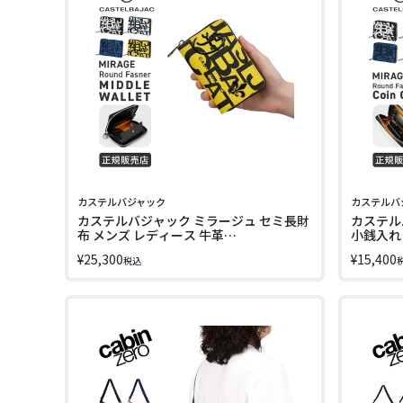
カステルバジャック
カステルバ
カステルバジャック ミラージュ セミ長財
カステル
布 メンズ レディース 牛革
小銭入れ
CASTELBAJAC cb-074622 LINECPN
CASTELB
¥
25,300
¥
15,400
税込