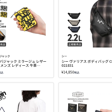
ジャック
シー
バジャック ミラージュ レザー
シー ヴァリアス ボディバッグ CIE 
 メンズ レディース 牛革
021831
AJAC cb-074621 LINECPN
¥
14,850
税込
税込