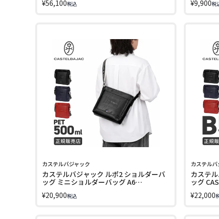
¥
56,100
¥
9,900
税込
税
LC-304G
カステルバジャック
カステルバ
カステルバジャック ルポ2 ショルダーバ
カステル
ッグ ミニショルダーバッグ A6
ッグ CAST
CASTELBAJAC REPOSII cb-078114
¥
20,900
¥
22,000
税込