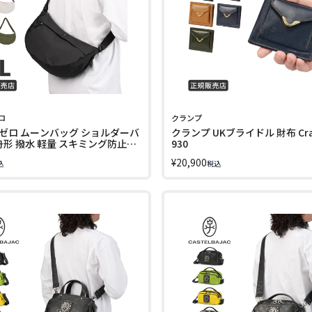
ロ
クランプ
ゼロ ムーンバッグ ショルダーバ
クランプ UKブライドル 財布 Cram
 舟形 撥水 軽量 スキミング防止
930
ero MOON BAG CZ59
¥
20,900
込
税込