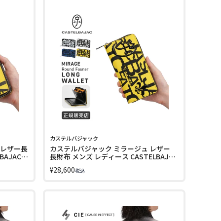
カステルバジャック
 レザー長
カステルバジャック ミラージュ レザー
BAJAC
長財布 メンズ レディース CASTELBAJAC
cb-074623 LINECPN
¥
28,600
税込