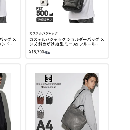
カステルバジャック
バッグ メ
カステルバジャック ショルダーバッグ メ
 ハンドバ
ンズ 斜めがけ 縦型 ミニ A5 フルール
LEUR
CASTELBAJAC FLEUR 042122 LINECPN
¥
18,700
税込