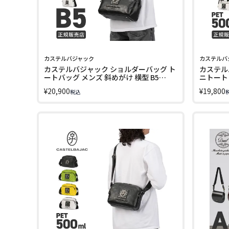
カステルバジャック
カステルバ
カステルバジャック ショルダーバッグ ト
カステル
ートバッグ メンズ 斜めがけ 横型 B5
ニトート
2WAY フルール CASTELBAJAC FLEUR
2WAY フ
¥
20,900
¥
19,800
税込
042522 LINECPN
042521 