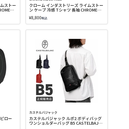
イムストー
クローム インダストリーズ ライムストー
ROME
ン ケーブ 冷感 Tシャツ 長袖 CHROME
JP265
¥
8,800
税込
カステルバジャック
クピロー
カステルバジャック ルポ2 ボディバッグ
ワンショルダーバッグ B5 CASTELBAJAC
REPOSII cb-078911