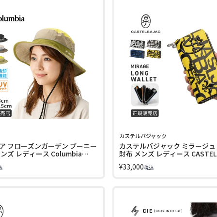
カステルバジャック
ア フローズンガーデン ブーニー
カステルバジャック ミラージュ
ンズ レディース Columbia
財布 メンズ レディース CASTEL
LINECPN
cb-074624 LINECPN
¥
33,000
込
税込