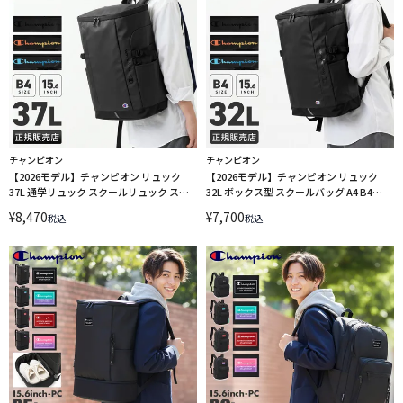
チャンピオン
チャンピオン
【2026モデル】チャンピオン リュック
【2026モデル】チャンピオン リュック
37L 通学リュック スクールリュック スク
32L ボックス型 スクールバッグ A4 B4
ールバッグ ボックス型 デンバー A4 B4
Champion 68901
¥
8,470
¥
7,700
税込
税込
Champion 68902