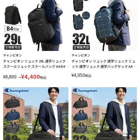
チャンピオン
チャンピオン
チャンピオン リュック 29L 通学リュック
チャンピオン リュック 通学リュック リュ
スクールリュック スクールバッグ A4 B4
ック 通学リュック 通学バッグサック A4
Champion 68607
32L champion 68272 【在庫限り】
¥
4,950
¥
4,400
税込
¥
8,800
→
税込