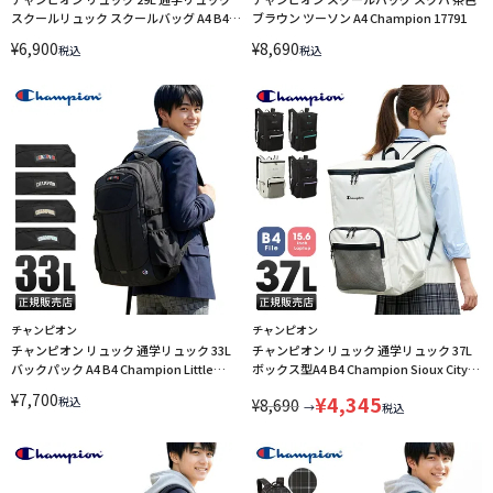
スクールリュック スクールバッグ A4 B4
ブラウン ツーソン A4 Champion 17791
Champion 63971
¥
6,900
¥
8,690
税込
税込
チャンピオン
チャンピオン
チャンピオン リュック 通学リュック 33L
チャンピオン リュック 通学リュック 37L
バックパック A4 B4 Champion Little
ボックス型A4 B4 Champion Sioux City
Rock 68582
63963【在庫限り】
¥
7,700
¥
4,345
税込
¥
8,690
→
税込