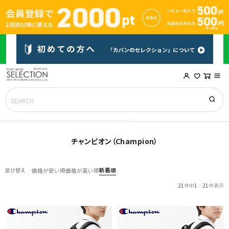
チャンピオン（Champion）
新着順
並び替え
価格が安い順
価格が高い順
21
件中
1
-
21
件表示