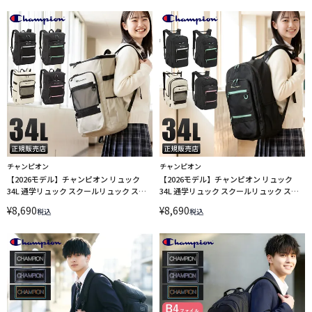
チャンピオン
チャンピオン
【2026モデル】チャンピオン リュック
【2026モデル】チャンピオン リュック
34L 通学リュック スクールリュック スク
34L 通学リュック スクールリュック スク
ールバッグ ボックス型 フレズノ A4 B4
ールバッグ フレズノ A4 B4 Champion
¥
8,690
¥
8,690
税込
税込
Champion 65463
65462