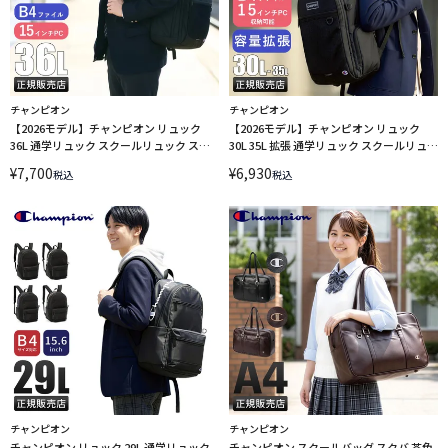
チャンピオン
チャンピオン
【2026モデル】チャンピオン リュック
【2026モデル】チャンピオン リュック
36L 通学リュック スクールリュック スク
30L 35L 拡張 通学リュック スクールリュッ
ールバッグ ボックス型 ノーウィッチ A4
ク スクールバッグ ノーウィッチ A4 B4
¥
7,700
¥
6,930
税込
税込
B4 Champion 68892
Champion 68891
チャンピオン
チャンピオン
チャンピオン リュック 29L 通学リュック
チャンピオン スクールバッグ スクバ 茶色