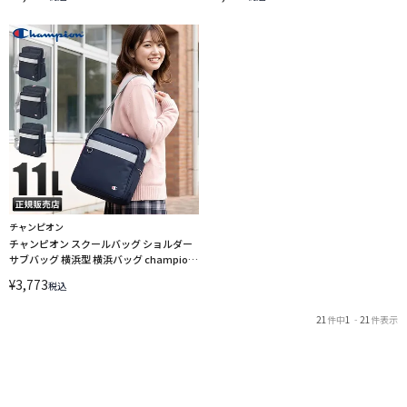
チャンピオン
チャンピオン スクールバッグ ショルダー
サブバッグ 横浜型 横浜バッグ champion
67146 【在庫限り】
¥
3,773
税込
21
件中
1
-
21
件表示