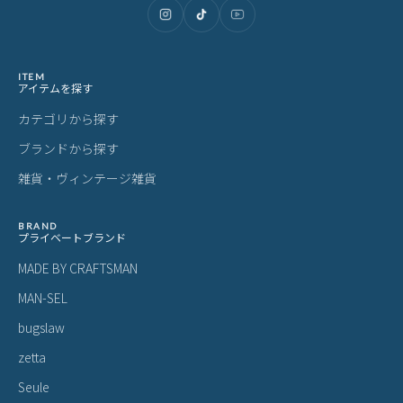
ITEM
アイテムを探す
カテゴリから探す
ブランドから探す
雑貨・ヴィンテージ雑貨
BRAND
プライベートブランド
MADE BY CRAFTSMAN
MAN-SEL
bugslaw
zetta
Seule