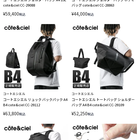
cote&ciel CC-29088
バッグ cote&ciel CC-28863
¥
59,400
¥
44,000
税込
税込
コートエシエル
コートエシエル
コートエシエル リュック バックパック A4
コートエシエル トートバッグ ショルダー
B4 cote&ciel CC-29112
バッグ A4 B4 cote&ciel CC-29109
¥
63,800
¥
52,250
税込
税込