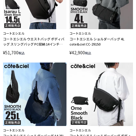
コートエシエル
コートエシエル
コートエシエル ウエストバッグ ボディバ
コートエシエル ショルダーバッグ 4L
ッグ スリングバッグ PC収納 14インチ
cote&ciel CC-29150
cote&ciel CC-29213
¥
51,700
¥
42,900
税込
税込
コートエシエル
コートエシエル
コートエシエル ショルダーバッグ A4 25L
コートエシエル ショルダーバッグ ボディ