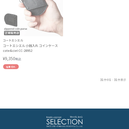
コートエシエル
コートエシエル 小銭入れ コインケース
cote&ciel CC-28952
¥
9,350
税込
在庫切れ
31
件中
1
-
31
件表示