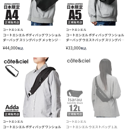
コートエシエル
コートエシエル
コートエシエル ボディバッグ ワンショル
コートエシエル ボディバッグ ワンショル
ダーバッグ スリングバッグ メッセンジャ
ダーバッグ ウエストバッグ スリングバッ
ーバッグ A4 cote&ciel RISS ECO YARN
グ cote&ciel ISARAU ECO YARN
¥
44,000
¥
33,000
税込
税込
コートエシエル
コートエシエル
コートエシエル ボディバッグ ワンショル
コートエシエル ウエストバッグ 1.2L