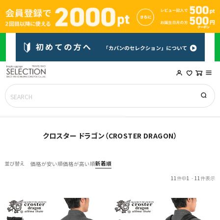
クロスター ドラゴン（CROSTER DRAGON）
新着順
並び替え
価格が安い順
価格が高い順
11
件中
1
-
11
件表示