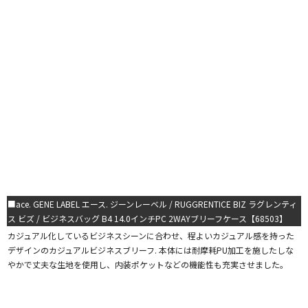
■ace. GENE LABEL エース. ジーンレーベル / RUGGRENTICE BIZ ラグレンティ
ス ビズ / ビジネスバッグ B4 14.0インチPC 2WAYブリーフケース【68503】
カジュアル化しているビジネスシーンに合わせ、程よいカジュアル感を持った
デザインのカジュアルビジネスブリーフ. 本体には耐摩耗PU加工を施したしな
やかで丈夫な生地を使用し、内装ポケットなどの機能性も充実させました。