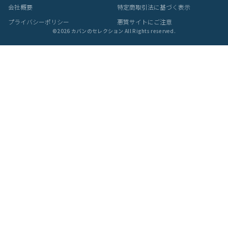
当商品は委託倉庫より発送いたします
・自社倉庫発送の商品と同梱することができません
・注文確定前に必ずお間違いがないかご確認ください
・注文受付メール配信後(配達手配完了後)の商品の変更や配送日時
の変更、キャンセルは一切お受けできません
・外部倉庫出荷の為、個別のご対応は一切出来かねます