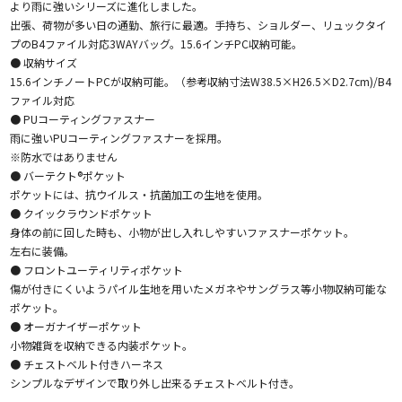
より雨に強いシリーズに進化しました。
出張、荷物が多い日の通勤、旅行に最適。手持ち、ショルダー、リュックタイ
プのB4ファイル対応3WAYバッグ。15.6インチPC収納可能。
● 収納サイズ
15.6インチノートPCが収納可能。（参考収納寸法W38.5×H26.5×D2.7cm)/B4
ファイル対応
● PUコーティングファスナー
雨に強いPUコーティングファスナーを採用。
※防水ではありません
● バーテクト®ポケット
ポケットには、抗ウイルス・抗菌加工の生地を使用。
● クイックラウンドポケット
身体の前に回した時も、小物が出し入れしやすいファスナーポケット。
左右に装備。
● フロントユーティリティポケット
傷が付きにくいようパイル生地を用いたメガネやサングラス等小物収納可能な
ポケット。
● オーガナイザーポケット
小物雑貨を収納できる内装ポケット。
● チェストベルト付きハーネス
シンプルなデザインで取り外し出来るチェストベルト付き。