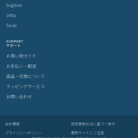
・トラ：シワやたるみに生じる染色のムラ
・シボ：革線維の密度の違いによって生じる立体的なシワ模様
・ホクロ：黒い小さな点
・プルアップ：オイルを多量に染み込ませた革に圧力をかけた際に
変化する濃淡
これら個体差にご納得いただけなかった場合、交換返品の際の送料
はお客様のご負担となります。
スーツケース・キャリーケースについて
・製造工程の性質上、細かい傷や塗装ムラ、気泡などが入る場合が
ございます。
・内装につまみのないファスナーがある場合がございますが、修理
対応時に使用されるものです。
・スライドレバーのグラつきは、遊びを持たせ耐久性を上げるため
の工夫です。
梱包について
・メーカーより入荷した際に、畳まれている商品もございます。入
荷時からの畳み皺、パーツによるへこみ等は良品として発送させて
いただきますことを予めご了承ください。