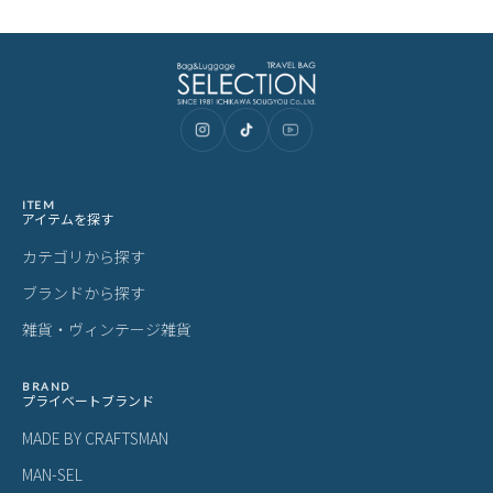
・外部倉庫出荷の為、個別のご対応は一切出来かねます
ご購入前にご確認ください
カラーについて
商品写真は実物の色に近づけるよう調整しておりますが、お客様の
ご使用になられるパソコン、スマートフォンの設定、お部屋の照
明、日光などにより色の違いが感じられる場合がございます。
サイズについて
サイズ表記はメーカー公称値もしくは採寸用サンプルの実寸値とな
ります。商品によりましては2〜3cm誤差が生じる場合がございま
す。
製品仕様について
予告なくメーカーによる仕様変更がある場合がございます。
革(レザー)製品について
天然革には個体差があります。検品の後、革の個性として出荷いた
しますので天然素材の魅力としてご了承ください。
・血筋：血管の痕が革に残ったもの