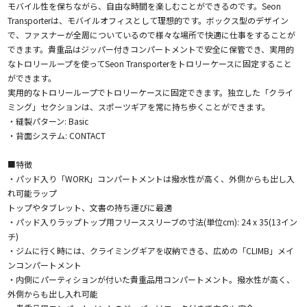
モバイル性を保ちながら、自由な時間を楽しむことができるのです。Seon
Transporterは、モバイルオフィスとして理想的です。ボックス型のデザイン
で、ファスナーが全周についているので様々な場所で快適に仕事をすることが
できます。貴重品はジッパー付きコンパートメントで安全に保管でき、実用的
なトロリーループを使ってSeon Transporterをトロリーケースに固定すること
ができます。
実用的なトロリーループでトロリーケースに固定できます。独立した「クライ
ミング」セクションは、スポーツギアを常に持ち歩くことができます。
・縫製パターン: Basic
・背面システム: CONTACT
■特徴
・パッド入り「WORK」コンパートメントは撥水性が高く、外側からも出し入
れ可能ラップ
トップやタブレット、文書の持ち運びに最適
・パッド入りラップトップ用フリーススリーブの寸法(単位cm): 24 x 35(13イン
チ)
・ジムに行く時には、クライミングギアを収納できる、広めの「CLIMB」メイ
ンコンパートメント
・内側にパーティションが付いた貴重品用コンパートメント。撥水性が高く、
外側からも出し入れ可能