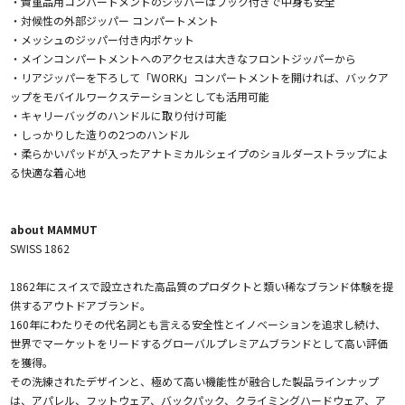
・貴重品用コンパートメントのジッパーはフック付きで中身も安全
・対候性の外部ジッパー コンパートメント
・メッシュのジッパー付き内ポケット
・メインコンパートメントへのアクセスは大きなフロントジッパーから
・リアジッパーを下ろして「WORK」コンパートメントを開ければ、バックア
ップをモバイルワークステーションとしても活用可能
・キャリーバッグのハンドルに取り付け可能
・しっかりした造りの2つのハンドル
・柔らかいパッドが入ったアナトミカルシェイプのショルダーストラップによ
る快適な着心地
about MAMMUT
SWISS 1862
1862年にスイスで設立された高品質のプロダクトと類い稀なブランド体験を提
供するアウトドアブランド。
160年にわたりその代名詞とも言える安全性とイノベーションを追求し続け、
世界でマーケットをリードするグローバルプレミアムブランドとして高い評価
を獲得。
その洗練されたデザインと、極めて高い機能性が融合した製品ラインナップ
は、アパレル、フットウェア、バックパック、クライミングハードウェア、ア