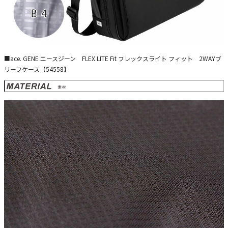
■ace. GENE エースジーン FLEX LITE Fit フレックスライト フィット 2WAYブ
リーフケース【54558】