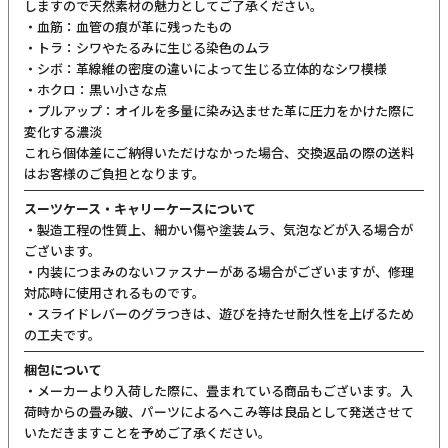
しますので天然素材の魅力としてご了承ください。
・血筋：血管の痕が革に残ったもの
・トラ：シワやたるみに生じる染色のムラ
・シボ：革線維の密度の違いによって生じる立体的なシワ模様
・ホクロ：黒い小さな点
・プルアップ：オイルを多量に染み込ませた革に圧力をかけた際に
変化する濃淡
これら個体差にご納得いただけなかった場合、交換返品の際の送料
はお客様のご負担となります。
スーツケース・キャリーケースについて
・製造工程の性質上、細かい傷や塗装ムラ、気泡などが入る場合が
ございます。
・内装につまみのないファスナーがある場合がございますが、修理
対応時に使用されるものです。
・スライドレバーのグラつきは、遊びを持たせ耐久性を上げるため
の工夫です。
梱包について
・メーカーより入荷した際に、畳まれている商品もございます。入
荷時からの畳み皺、パーツによるへこみ等は良品として発送させて
いただきますことを予めご了承ください。