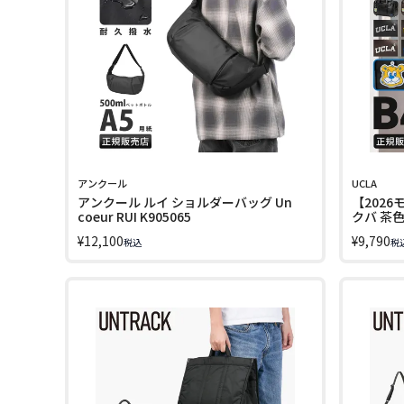
アンクール
UCLA
アンクール ルイ ショルダーバッグ Un
【2026
coeur RUI K905065
クバ 茶色 
¥
12,100
¥
9,790
税込
税