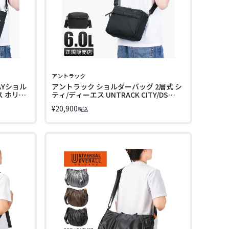
アントラック
AYショル
アントラック ショルダーバッグ 2層式 シ
ス ホリデ
ティ/ディーエス UNTRACK CITY/DS
ay Tote
Horizontal Shoulder Bag 60392
¥
20,900
税込