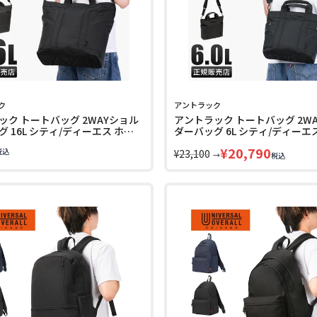
ク
アントラック
ック トートバッグ 2WAYショル
アントラック トートバッグ 2W
 16L シティ/ディーエス ホリ
ダーバッグ 6L シティ/ディーエ
バッグ UNTRACK Holiday
ートートバッグ UNTRACK Holid
¥
20,790
税込
60394
S 60393
¥
23,100
→
税込