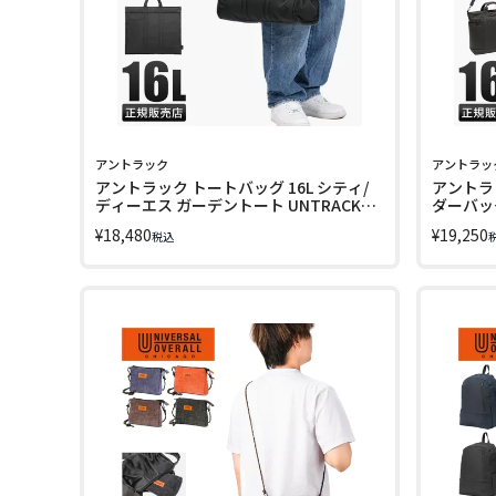
アントラック
アントラッ
アントラック トートバッグ 16L シティ/
アントラ
ディーエス ガーデントート UNTRACK
ダーバッグ
Horizontal Garden Tote 60395
デートート
¥
18,480
¥
19,250
税込
Tote M 