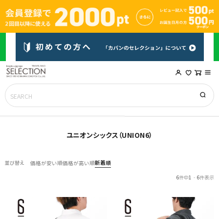
ユニオンシックス（UNION6）
新着順
並び替え
価格が安い順
価格が高い順
6
件中
1
-
6
件表示