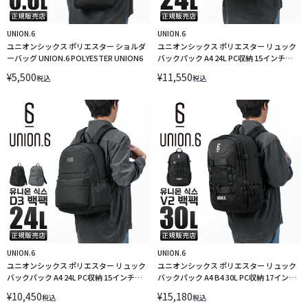
UNION.6
UNION.6
ユニオンシックス ポリエスター ショルダ
ユニオンシックス ポリエスター リュック
ーバッグ UNION.6 POLYESTER UNION6
バックパック A4 24L PC収納 15インチ
UNION.6 WRINKLED NYLON D4 LINECPN
¥
5,500
¥
11,550
税込
税込
UNION.6
UNION.6
ユニオンシックス ポリエスター リュック
ユニオンシックス ポリエスター リュック
バックパック A4 24L PC収納 15インチ
バックパック A4 B4 30L PC収納 17インチ
UNION.6 WRINKLED NYLON D3 LINECPN
UNION.6 POLYESTER V2backpack
¥
10,450
¥
15,180
税込
税込
LINECPN