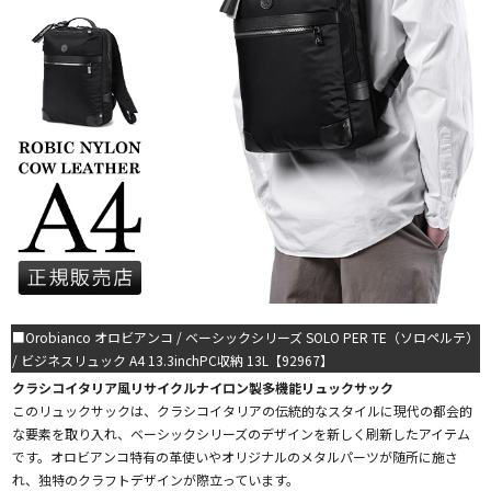
■Orobianco オロビアンコ / ベーシックシリーズ SOLO PER TE（ソロペルテ）
/ ビジネスリュック A4 13.3inchPC収納 13L【92967】
クラシコイタリア風リサイクルナイロン製多機能リュックサック
このリュックサックは、クラシコイタリアの伝統的なスタイルに現代の都会的
な要素を取り入れ、ベーシックシリーズのデザインを新しく刷新したアイテム
です。オロビアンコ特有の革使いやオリジナルのメタルパーツが随所に施さ
れ、独特のクラフトデザインが際立っています。