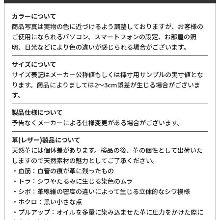
カラーについて
商品写真は実物の色に近づけるよう調整しておりますが、お客様の
ご使用になられるパソコン、スマートフォンの設定、お部屋の照
明、日光などにより色の違いが感じられる場合がございます。
サイズについて
サイズ表記はメーカー公称値もしくは採寸用サンプルの実寸値とな
ります。商品によりましては2〜3cm誤差が生じる場合がございま
す。
製品仕様について
予告なくメーカーによる仕様変更がある場合がございます。
革(レザー)製品について
天然革には個体差があります。検品の後、革の個性として出荷いた
しますので天然素材の魅力としてご了承ください。
・血筋：血管の痕が革に残ったもの
・トラ：シワやたるみに生じる染色のムラ
・シボ：革線維の密度の違いによって生じる立体的なシワ模様
・ホクロ：黒い小さな点
・プルアップ：オイルを多量に染み込ませた革に圧力をかけた際に