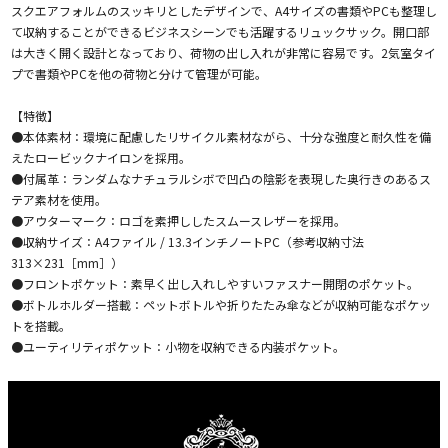
スクエアフォルムのスッキリとしたデザインで、A4サイズの書類やPCも整理し
て収納することができるビジネスシーンでも活躍するリュックサック。開口部
は大きく開く設計となっており、荷物の出し入れが非常に容易です。2気室タイ
プで書類やPCを他の荷物と分けて管理が可能。
【特徴】
●本体素材：環境に配慮したリサイクル素材ながら、十分な強度と耐久性を備
えたロービックナイロンを採用。
●付属革：ランダムなナチュラルシボで凹凸の陰影を表現した奥行きのあるス
テア素材を使用。
●アウターマーク：ロゴを素押ししたスムースレザーを採用。
●収納サイズ：A4ファイル / 13.3インチノートPC（参考収納寸法
313×231［mm］）
●フロントポケット：素早く出し入れしやすいファスナー開閉のポケット。
●ボトルホルダー搭載：ペットボトルや折りたたみ傘などが収納可能なポケッ
トを搭載。
●ユーティリティポケット：小物を収納できる内装ポケット。