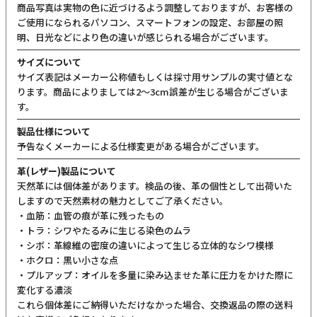
商品写真は実物の色に近づけるよう調整しておりますが、お客様の
ご使用になられるパソコン、スマートフォンの設定、お部屋の照
明、日光などにより色の違いが感じられる場合がございます。
サイズについて
サイズ表記はメーカー公称値もしくは採寸用サンプルの実寸値とな
ります。商品によりましては2〜3cm誤差が生じる場合がございま
す。
製品仕様について
予告なくメーカーによる仕様変更がある場合がございます。
革(レザー)製品について
天然革には個体差があります。検品の後、革の個性として出荷いた
しますので天然素材の魅力としてご了承ください。
・血筋：血管の痕が革に残ったもの
・トラ：シワやたるみに生じる染色のムラ
・シボ：革線維の密度の違いによって生じる立体的なシワ模様
・ホクロ：黒い小さな点
・プルアップ：オイルを多量に染み込ませた革に圧力をかけた際に
変化する濃淡
これら個体差にご納得いただけなかった場合、交換返品の際の送料