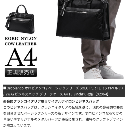
■Orobianco オロビアンコ / ベーシックシリーズ SOLO PER TE（ソロペルテ）
/ 2WAYビジネスバッグ ブリーフケース A4 13.3inchPC収納【92964】
都会的クラシコイタリア風リサイクルナイロンビジネスバッグ
このビジネスバッグは、クラシコイタリアの伝統を基に、現代の都会的な要素
を融合させたベーシックシリーズの新デザインです。オロビアンコならではの
革使いやオリジナルのメタルパーツが随所に施され、独特のクラフトデザイン
が際立っています。