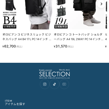
オロビアンコ ビジネスリュック ビジ
オロビアンコ トートバッグ ショルダ
ヒ
ネスバッグ A4 B4 17L PC 14インチ Or
ーバッグ A4 19L 2WAY PC 14インチ
4 
obianco 92968
タッティカ Orobianco 92943
o 
62,700
31,570
1
¥
¥
¥
(税込)
(税込)
ITEM
アイテムを探す