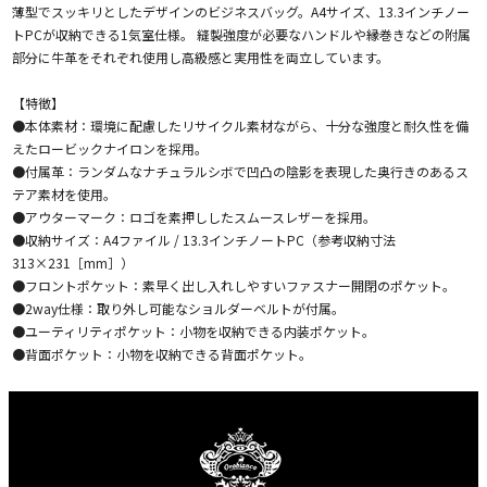
薄型でスッキリとしたデザインのビジネスバッグ。A4サイズ、13.3インチノー
トPCが収納できる1気室仕様。 縫製強度が必要なハンドルや縁巻きなどの附属
部分に牛革をそれぞれ使用し高級感と実用性を両立しています。
【特徴】
●本体素材：環境に配慮したリサイクル素材ながら、十分な強度と耐久性を備
えたロービックナイロンを採用。
●付属革：ランダムなナチュラルシボで凹凸の陰影を表現した奥行きのあるス
テア素材を使用。
●アウターマーク：ロゴを素押ししたスムースレザーを採用。
●収納サイズ：A4ファイル / 13.3インチノートPC（参考収納寸法
313×231［mm］）
●フロントポケット：素早く出し入れしやすいファスナー開閉のポケット。
●2way仕様：取り外し可能なショルダーベルトが付属。
●ユーティリティポケット：小物を収納できる内装ポケット。
●背面ポケット：小物を収納できる背面ポケット。