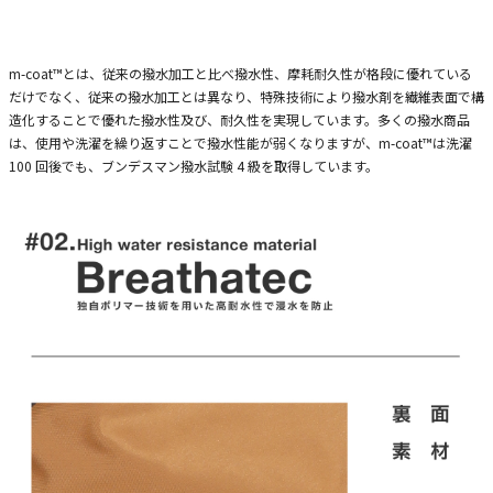
m-coat™とは、従来の撥水加工と比べ撥水性、摩耗耐久性が格段に優れている
だけでなく、従来の撥水加工とは異なり、特殊技術により撥水剤を繊維表面で構
造化することで優れた撥水性及び、耐久性を実現しています。多くの撥水商品
は、使用や洗濯を繰り返すことで撥水性能が弱くなりますが、m-coat™は洗濯
100 回後でも、ブンデスマン撥水試験 4 級を取得しています。