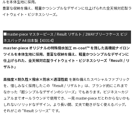
ルを本体生地に採用。
豊富な収納を備え、軽量かつシンプルなデザインに仕上げられた全天候対応型ラ
イトウェイト・ビジネスシリーズ。
■master-piece マスターピース / Result リザルト / 2WAYブリーフケース ビジ
ネスバッグ A4 日本製【43314】
master-piece オリジナルの特殊撥水加工 m-coat™ を施した高機能ナイロン
ツイルを本体生地に採用。豊富な収納を備え、軽量かつシンプルなデザインに
仕上げられた、全天候対応型ライトウェイト・ビジネスシリーズ「Result / リ
ザルト」
高強度×耐久性×撥水×防水×透湿性能
を兼ね備えたスペシャルファブリック
を、惜しみなく採用したこの「Result / リザルト」は、ブランド的にこれまで
なかった「超シンプルなデザインのシリーズ」でもあります。ビジネス～カジ
ュアルまでオールラウンドで使用でき、一見 master-piece だとわからないかも
しれないソリッドなデザイン。より長い間、丈夫で飽きがなく使えるバッグ。
それがこの “Result シリーズ” です。