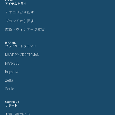
IS/IT イズイット シャドー 長財布 ラウ
IS/IT イズイット ポリマー 長財布 ラウ
I
ンドファスナー ISIT 952616 LINECPN
ンドファスナー 本革 ISIT 989607 LIN
IS
ECPN
18,150
20,900
1
¥
¥
¥
(税込)
(税込)
ITEM
アイテムを探す