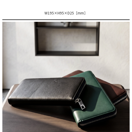
W195×H95×D25［mm］