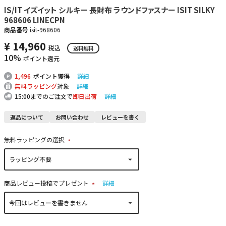
IS/IT イズイット シルキー 長財布 ラウンドファスナー ISIT SILKY
968606 LINECPN
商品番号
isit-968606
¥
14,960
税込
送料無料
10%
ポイント還元
1,496
ポイント獲得
詳細
無料ラッピング
対象
詳細
15:00までのご注文で
即日出荷
詳細
返品について
お問い合わせ
レビューを書く
無料ラッピングの選択
(
必
須
)
商品レビュー投稿でプレゼント
詳細
(
必
須
)