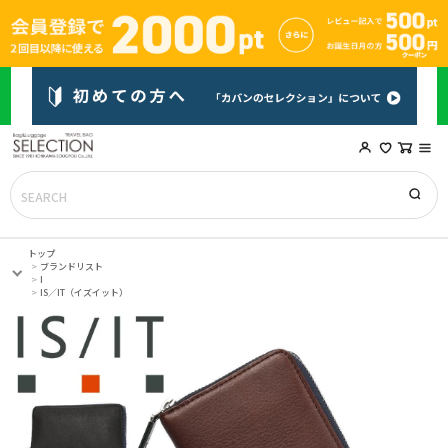
トップ
ブランドリスト
I
IS／IT（イズイット）