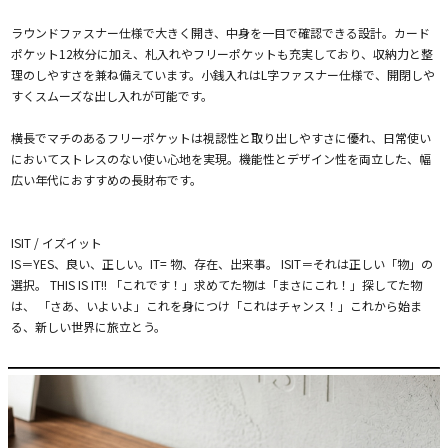
ラウンドファスナー仕様で大きく開き、中身を一目で確認できる設計。カード
ポケット12枚分に加え、札入れやフリーポケットも充実しており、収納力と整
理のしやすさを兼ね備えています。小銭入れはL字ファスナー仕様で、開閉しや
すくスムーズな出し入れが可能です。
横長でマチのあるフリーポケットは視認性と取り出しやすさに優れ、日常使い
においてストレスのない使い心地を実現。機能性とデザイン性を両立した、幅
広い年代におすすめの長財布です。
ISIT / イズイット
IS＝YES、良い、正しい。IT= 物、存在、出来事。 ISIT＝それは正しい「物」の
選択。 THIS IS IT!! 「これです！」求めてた物は「まさにこれ！」探してた物
は、 「さあ、いよいよ」これを身につけ「これはチャンス！」これから始ま
る、新しい世界に旅立とう。