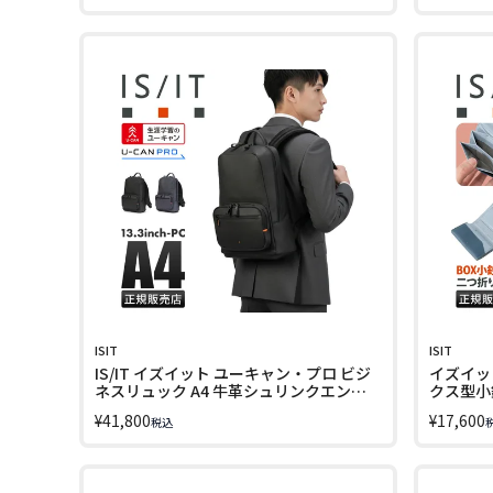
ISIT
ISIT
IS/IT イズイット ユーキャン・プロ ビジ
イズイッ
ネスリュック A4 牛革シュリンクエンボ
クス型小銭入
スレザー ISIT U-CAN PRO 931711
¥
41,800
¥
17,600
税込
LINECPN