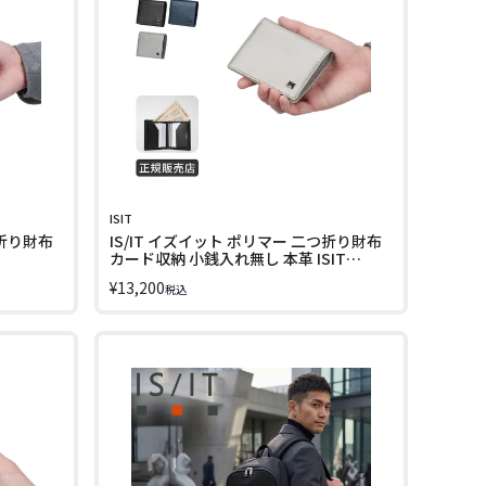
ISIT
つ折り財布
IS/IT イズイット ポリマー 二つ折り財布
カード収納 小銭入れ無し 本革 ISIT
989604 LINECPN
¥
13,200
税込