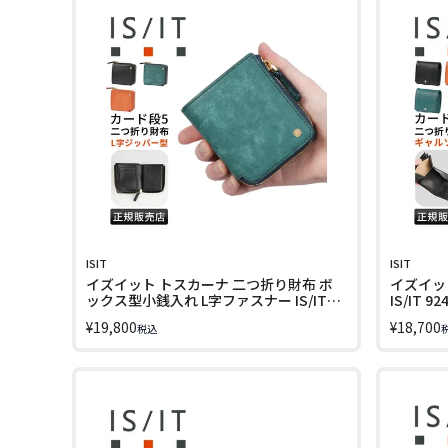
ISIT
ISIT
イズイット トスカーナ 二つ折り財布 ボ
イズイッ
ックス型小銭入れ L字ファスナー IS/IT
IS/IT 92
924605 LINECPN
¥
19,800
¥
18,700
税込