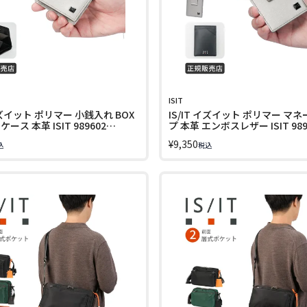
ISIT
 イズイット ポリマー 小銭入れ BOX
IS/IT イズイット ポリマー マ
ース 本革 ISIT 989602
プ 本革 エンボスレザー ISIT 989
LINECPN
¥
9,350
込
税込