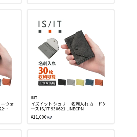
ISIT
ミニウォ
イズイット シュリー 名刺入れ カードケ
22
ース IS/IT 930621 LINECPN
¥
11,000
税込