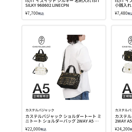
IS/IT イズイット シルキー 名刺入れ ISIT
IS/IT
SILKY 968602 LINECPN
小銭入れ ミ
LINECPN
¥
7,700
¥
7,480
税込
税
カステルバジャック
カステルバ
カステルバジャック ショルダートート ミ
カステル
ニトート ショルダーバッグ 2WAY A5 シ
2WAY A5
テ CASTELBAJAC 089551 LINECPN
LINECPN
¥
22,000
¥
24,200
税込