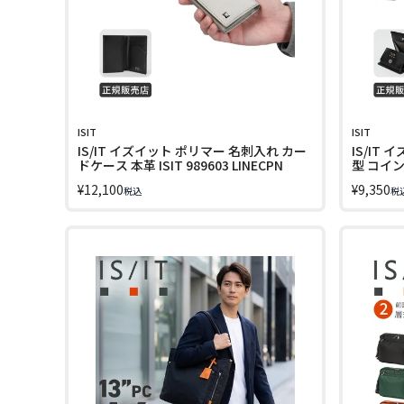
ISIT
ISIT
IS/IT イズイット ポリマー 名刺入れ カー
IS/IT
ドケース 本革 ISIT 989603 LINECPN
型 コインケ
LINECPN
¥
12,100
¥
9,350
税込
税