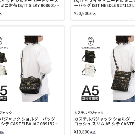
 イズイット シルキー カードケース
IS/IT イズイット ニードル ミ
ニ財布 IS/IT SILKY 968601
ーバッグ ISIT NEEDLE 927112 L
¥
20,900
込
税込
ジャック
カステルバジャック
バジャック ショルダーバッグ
カステルバジャック ショルダー
 シテ CASTELBAJAC 089152
コッシュ スリム A5 シテ CASTE
089151 LINECPN
¥
19,800
税込
税込