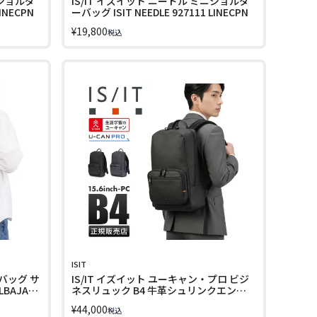
ニショルダ
IS/IT イズイット ニードル ミニショルダ
INECPN
ーバッグ ISIT NEEDLE 927111 LINECPN
¥
19,800
税込
ISIT
バッグ サ
IS/IT イズイット ユーキャン・プロ ビジ
LBAJAC
ネスリュック B4 牛革シュリンクエンボ
スレザー ISIT U-CAN PRO 931712
¥
44,000
税込
LINECPN