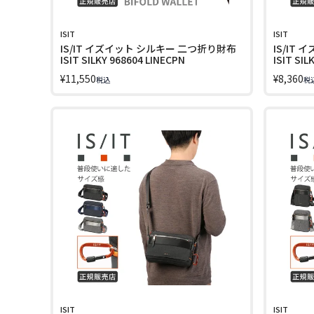
ISIT
ISIT
IS/IT イズイット シルキー 二つ折り財布
IS/IT
ISIT SILKY 968604 LINECPN
ISIT SIL
¥
11,550
¥
8,360
税込
税
ISIT
ISIT