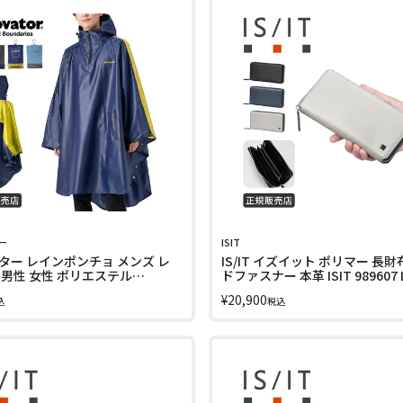
ー
ISIT
ター レインポンチョ メンズ レ
IS/IT イズイット ポリマー 長財
 男性 女性 ポリエステル
ドファスナー 本革 ISIT 989607 
or 17in-po
¥
20,900
込
税込