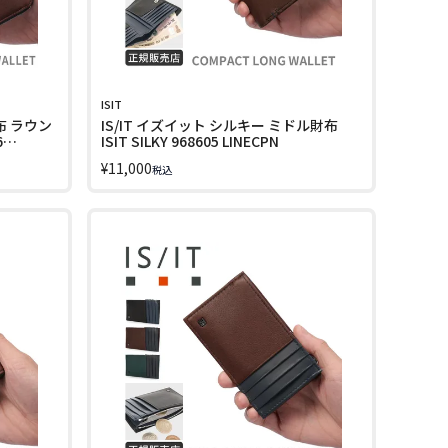
ISIT
布 ラウン
IS/IT イズイット シルキー ミドル財布
6
ISIT SILKY 968605 LINECPN
¥
11,000
税込