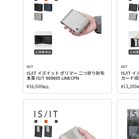
ISIT
ISIT
IS/IT イズイット ポリマー 二つ折り財布
IS/IT
本革 ISIT 989605 LINECPN
カード収納
989604 
¥
16,500
¥
13,200
税込