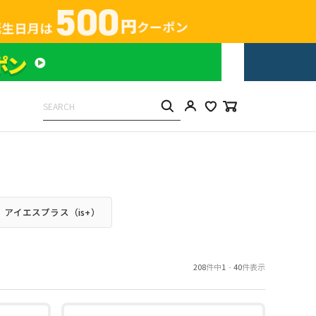
アイエスプラス（is+）
208
件中
1
-
40
件表示