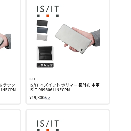
ISIT
布 ラウン
IS/IT イズイット ポリマー 長財布 本革
LINECPN
ISIT 989606 LINECPN
¥
19,800
税込