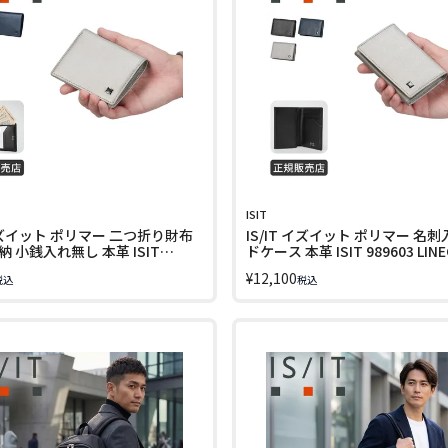
ISIT
 イズイット ポリマー 二つ折り財布
IS/IT イズイット ポリマー 名刺
 小銭入れ無し 本革 ISIT
ドケース 本革 ISIT 989603 LIN
LINECPN
¥
12,100
税込
税込