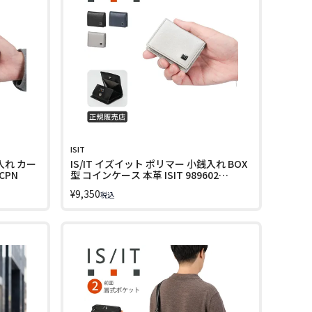
ISIT
入れ カー
IS/IT イズイット ポリマー 小銭入れ BOX
ECPN
型 コインケース 本革 ISIT 989602
LINECPN
¥
9,350
税込