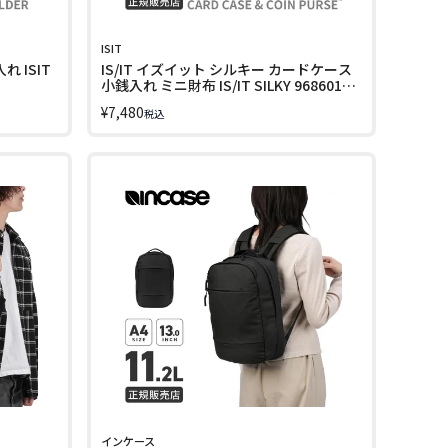
ISIT
れ ISIT
IS/IT イズイット シルキー カードケース
小銭入れ ミニ財布 IS/IT SILKY 968601
LINECPN
¥
7,480
税込
インケース