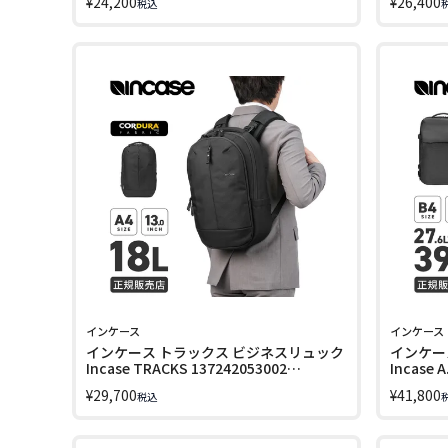
¥
24,200
¥
26,400
税込
インケース
インケース
インケース トラックス ビジネスリュック
インケー
Incase TRACKS 137242053002
Incase A
LINECPN
¥
29,700
¥
41,800
税込