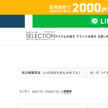
アイテムを探す
ブランドを探す
お買い
池之端銀革店（いけのはたぎんかわてん）
IS／IT（
並び替え
新着順
価格が安い順
価格が高い順