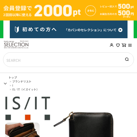
トップ
ブランドリスト
I
IS／IT（イズイット）