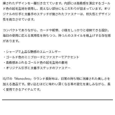
練されたデザインを一層引き立てています。内部には高級感を演出するゴール
ド色の起毛生地を使用し、見えない部分にもこだわりが詰まっています。オリ
ジナルの引手と太番手のステッチが施されたファスナーは、耐久性とデザイン
性を両立させています。
コンパクトでありながら、カードや紙幣、小銭をしっかりと収納できる設計。
毎日の使用に応える実用性を持ちつつ、持つ人のスタイルを格上げする存在感
があります。
・シャープで上品な艶感のスムースレザー
・ゴールド色のミニブローチとファスナーでアクセント
・高級感あふれるゴールド色の起毛生地の裏地
・オリジナル引手と太番手ステッチのファスナー
IS/ITの「Monochro」ラウンド長財布は、日常の持ち物に洗練された美しさを
加える逸品です。使い込むほどに味わい深くなる革の変化を楽しみながら、長
く愛用できるアイテムです。