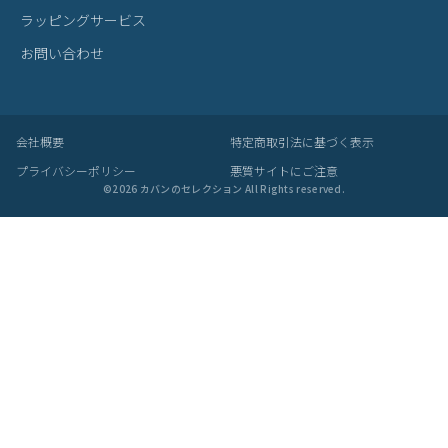
製品仕様について
予告なくメーカーによる仕様変更がある場合がございます。
革(レザー)製品について
天然革には個体差があります。検品の後、革の個性として出荷いた
しますので天然素材の魅力としてご了承ください。
・血筋：血管の痕が革に残ったもの
・トラ：シワやたるみに生じる染色のムラ
・シボ：革線維の密度の違いによって生じる立体的なシワ模様
・ホクロ：黒い小さな点
・プルアップ：オイルを多量に染み込ませた革に圧力をかけた際に
変化する濃淡
これら個体差にご納得いただけなかった場合、交換返品の際の送料
はお客様のご負担となります。
スーツケース・キャリーケースについて
・製造工程の性質上、細かい傷や塗装ムラ、気泡などが入る場合が
ございます。
・内装につまみのないファスナーがある場合がございますが、修理
対応時に使用されるものです。
・スライドレバーのグラつきは、遊びを持たせ耐久性を上げるため
の工夫です。