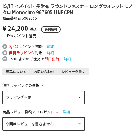
IS/IT イズイット 長財布 ラウンドファスナー ロングウォレット モノ
クロ Monochro 967605 LINECPN
商品番号
isit-967605
¥
24,200
税込
送料無料
10%
ポイント還元
2,420
ポイント獲得
詳細
無料ラッピング
対象
詳細
15:00までのご注文で
即日出荷
詳細
返品について
お問い合わせ
レビューを書く
無料ラッピングの選択
(
必
須
)
商品レビュー投稿でプレゼント
詳細
(
必
須
)