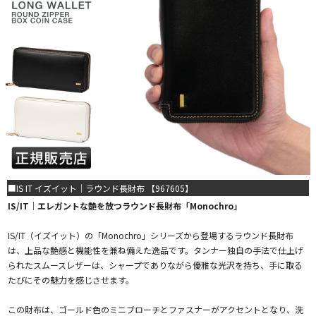
■IS IT イズイット｜ラウンド長財布 【967605】
IS/IT｜エレガントな艶を放つラウンド長財布「Monochro」
IS/IT（イズイット）の「Monochro」シリーズから登場するラウンド長財布
は、上品な艶感と機能性を兼ね備えた逸品です。タンナー独自の手法で仕上げ
られたスムースレザーは、シャープでありながら優雅な光沢を持ち、手に取る
たびにその魅力を感じさせます。
この財布は、ゴールド色のミニブローチとファスナーがアクセントとなり、洗