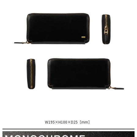
W195×H100×D25［mm］