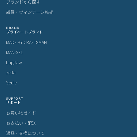
ご購入前にご確認ください
カラーについて
商品写真は実物の色に近づけるよう調整しておりますが、お客様の
ご使用になられるパソコン、スマートフォンの設定、お部屋の照
明、日光などにより色の違いが感じられる場合がございます。
サイズについて
サイズ表記はメーカー公称値もしくは採寸用サンプルの実寸値とな
ります。商品によりましては2〜3cm誤差が生じる場合がございま
す。