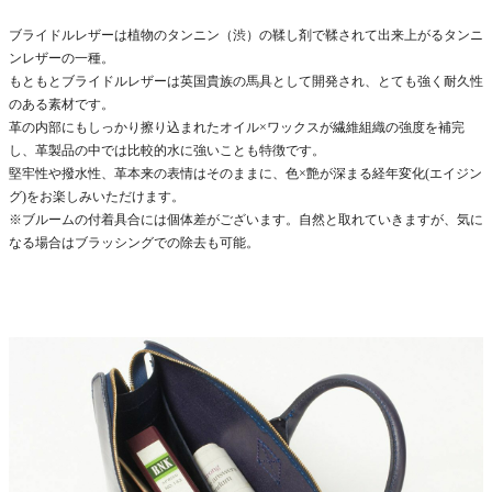
ブライドルレザーは植物のタンニン（渋）の鞣し剤で鞣されて出来上がるタンニ
ンレザーの一種。
もともとブライドルレザーは英国貴族の馬具として開発され、とても強く耐久性
のある素材です。
革の内部にもしっかり擦り込まれたオイル×ワックスが繊維組織の強度を補完
し、革製品の中では比較的水に強いことも特徴です。
堅牢性や撥水性、革本来の表情はそのままに、色×艶が深まる経年変化(エイジン
グ)をお楽しみいただけます。
※ブルームの付着具合には個体差がございます。自然と取れていきますが、気に
なる場合はブラッシングでの除去も可能。