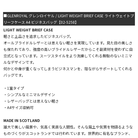
■GLENROYAL グレンロイヤル / LIGHT WEIGHT BRIEF CASE ライトウェイトブ
リーフケース A4 ビジネスバッグ【02-5258】
LIGHT WEIGHT BRIEF CASE
軽さと上品さを追求したビジネスバッグ。
オールブライドルレザーとは思えない軽さを実現しています。見た目の美しさ
も保たれており、強度の高いブライドルレザーだからこそ副資材を使わずに自
立式となっています。スーツスタイルをより洗練してくれる無駄のないミニマ
ルなデザインです。
何かと中身が重くなってしまうビジネスマンを、陰ながらサポートしてくれる
バッグです。
・1室タイプ
・シンプルなミニマルデザイン
・レザーバッグとは思えない軽さ
・A4サイズ収納可
MADE IN SCOTLAND
雄大で美しい風景や、気高く実直な人間性。そんな風土や気質を物語るような
ものづくりがスコットランドでは行われています。世界的に有名なブランド、