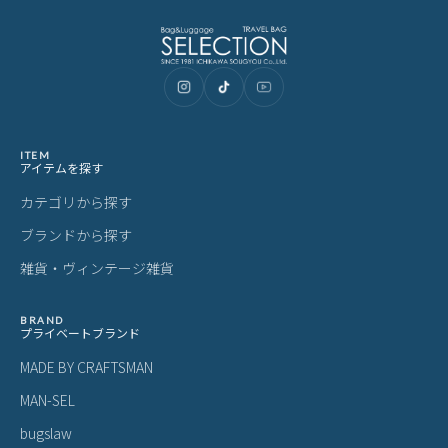
あなたにおすすめの商品
ムスタッシュ リュック ボックス型 バ
バウンダリーサプライ アリス リュッ
F
ックパック デイパック 24L A4 MOUS
ク バックパック 35L Boundary Suppl
ク
TACHE VYP 4962 LINECPN
y ARRIS TS-ARP-02 LINECPN
ボッ
14,850
54,980
9
¥
¥
¥
(税込)
(税込)
P