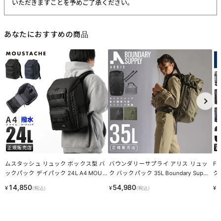
・血筋：血管の痕が革に残ったもの
・トラ：シワやたるみに生じる染色のムラ
・シボ：革線維の密度の違いによって生じる立体的なシワ模様
・ホクロ：黒い小さな点
・プルアップ：オイルを多量に染み込ませた革に圧力をかけた際に
変化する濃淡
これら個体差にご納得いただけなかった場合、交換返品の際の送料
はお客様のご負担となります。
スーツケース・キャリーケースについて
・製造工程の性質上、細かい傷や塗装ムラ、気泡などが入る場合が
ございます。
・内装につまみのないファスナーがある場合がございますが、修理
対応時に使用されるものです。
・スライドレバーのグラつきは、遊びを持たせ耐久性を上げるため
の工夫です。
梱包について
・メーカーより入荷した際に、畳まれている商品もございます。入
荷時からの畳み皺、パーツによるへこみ等は良品として発送させて
いただきますことを予めご了承ください。