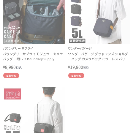
バウンダリー サプライ
ワンダーバゲージ
バウンダリーサプライ モジュラー カメラ
ワンダーバゲージ グッドマンズ ショルダ
バッグ 一眼レフ Boundary Supply
ーバッグ カメラバッグ ミラーレス バリス
modular PS-CB1-01
ターナイロン A5 5L WONDER BAGGAGE
¥
8,980
¥
19,800
税込
税込
WB-G-036 wbpc
在庫切れ
在庫切れ