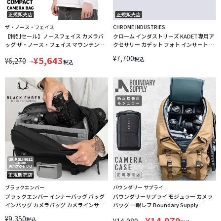
ザ・ノース・フェイス
CHROME INDUSTRIES
【特別セール】ノースフェイス カメラバ
クローム インダストリーズ KADET専用ア
ッグ ザ・ノース・フェイス マウンテン
クセサリー カデット フォト インサート カ
THE NORTH FACE MOUNTAIN NM72615
メラバッグ カメラケース インナーケース
¥
7,700
¥
5,643
税込
¥
6,270
インナーバッグ 一眼レフ カメラ レンズ 保
→
税込
護 CHROME INDUSTRIES AC258
ブラックエンバー
バウンダリー サプライ
ブラックエンバー インナーバッグ バッグ
バウンダリーサプライ モジュラー カメラ
インバッグ カメラバッグ カメラインサー
バッグ 一眼レフ Boundary Supply
ト BLACK EMBER 7225012
modular PS-MK1-01 LINECPN
¥
9,350
¥
14,979
税込
¥
14,980