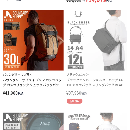
→
税込
バウンダリー サプライ
ブラックエンバー
バウンダリーサプライ プリマ カメラバッ
ブラックエンバー ショルダーバッグ A4
グ カメラリュック リュック バックパック
12L カメラバッグ スリングバッグ BLACK
30L Boundary Supply PRIMA TE-PRS-01
EMBER GRIP SLING 12 EmberTex
¥
41,980
¥
37,950
税込
税込
LINECPN
7225011
在庫切れ