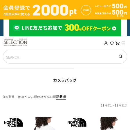
カメラバッグ
新着順
並び替え
価格が安い順
価格が高い順
11
件中
1
-
11
件表示