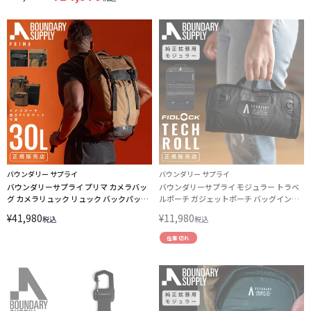
バウンダリー サプライ
バウンダリー サプライ
バウンダリーサプライ プリマ カメラバッ
バウンダリーサプライ モジュラー トラベ
グ カメラリュック リュック バックパック
ルポーチ ガジェットポーチ バッグインバ
30L Boundary Supply PRIMA TE-PRS-01
ッグ ウォールバッグ 壁掛け Boundary
¥
41,980
¥
11,980
税込
税込
LINECPN
Supply ts-tkrll-blk
在庫切れ