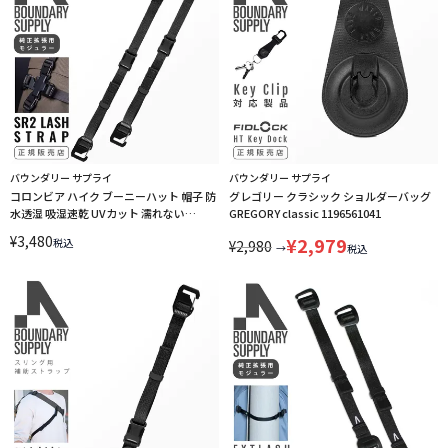
バウンダリー サプライ
バウンダリー サプライ
コロンビア ハイク ブーニーハット 帽子 防
グレゴリー クラシック ショルダーバッグ
水透湿 吸湿速乾 UVカット 濡れない
GREGORY classic 1196561041
Columbia HIKE PU5670
¥
3,480
¥
2,979
税込
¥
2,980
→
税込