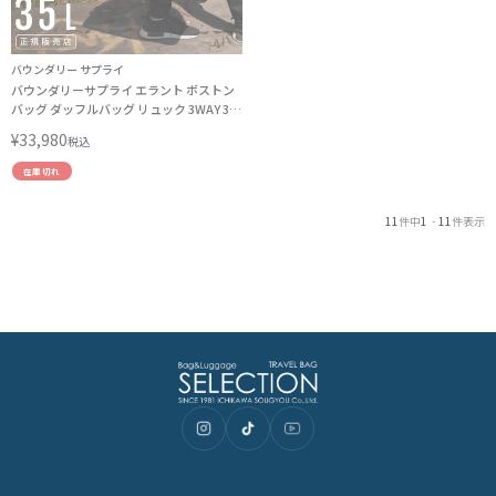
バウンダリー サプライ
バウンダリーサプライ エラント ボストン
バッグ ダッフルバッグ リュック 3WAY 35L
Boundary Supply ERRANT TE-ERD-01
¥
33,980
税込
在庫切れ
11
件中
1
-
11
件表示