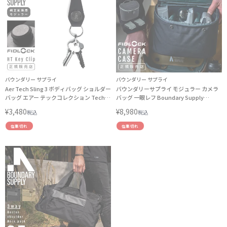
バウンダリー サプライ
バウンダリー サプライ
Aer Tech Sling 3 ボディバッグ ショルダー
バウンダリーサプライ モジュラー カメラ
バッグ エアー テックコレクション Tech
バッグ 一眼レフ Boundary Supply
Collection A4 9L AER-31017
modular PS-CB1-01
¥
3,480
¥
8,980
税込
税込
在庫切れ
在庫切れ