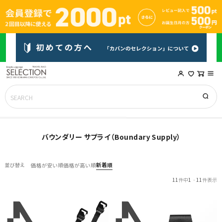
バウンダリー サプライ（Boundary Supply）
新着順
並び替え
価格が安い順
価格が高い順
11
件中
1
-
11
件表示