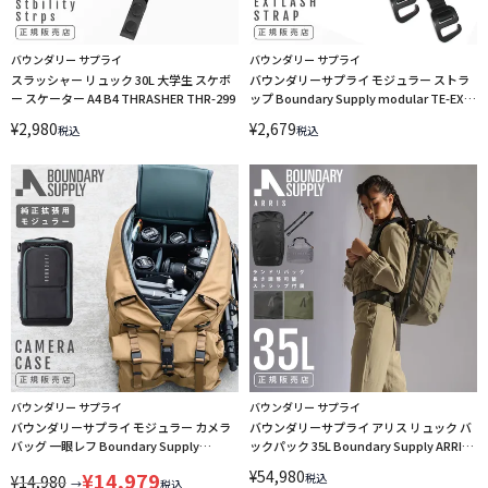
バウンダリー サプライ
バウンダリー サプライ
スラッシャー リュック 30L 大学生 スケボ
バウンダリーサプライ モジュラー ストラ
ー スケーター A4 B4 THRASHER THR-299
ップ Boundary Supply modular TE-EXT-
14
¥
2,980
¥
2,679
税込
税込
バウンダリー サプライ
バウンダリー サプライ
バウンダリーサプライ モジュラー カメラ
バウンダリーサプライ アリス リュック バ
バッグ 一眼レフ Boundary Supply
ックパック 35L Boundary Supply ARRIS
modular PS-MK1-01 LINECPN
TS-ARP-02 LINECPN
¥
54,980
¥
14,979
税込
¥
14,980
→
税込