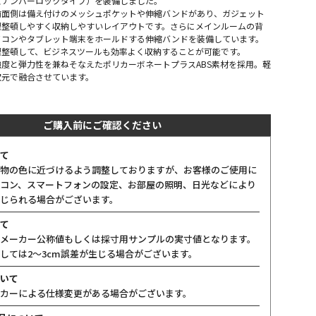
スナンバーロックタイプ）を装備しました。
前面側は備え付けのメッシュポケットや伸縮バンドがあり、ガジェット
理整頓しやすく収納しやすいレイアウトです。さらにメインルームの背
ソコンやタブレット端末をホールドする伸縮バンドを装備しています。
理整頓して、ビジネスツールも効率よく収納することが可能です。
度と弾力性を兼ねそなえたポリカーボネートプラスABS素材を採用。軽
次元で融合させています。
ご購入前にご確認ください
て
物の色に近づけるよう調整しておりますが、お客様のご使用に
コン、スマートフォンの設定、お部屋の照明、日光などにより
じられる場合がございます。
て
メーカー公称値もしくは採寸用サンプルの実寸値となります。
しては2〜3cm誤差が生じる場合がございます。
いて
カーによる仕様変更がある場合がございます。