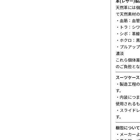
革(レザー)
天然革には個
で天然素材の
・血筋：血管
・トラ：シワ
・シボ：革線
・ホクロ：黒
・プルアップ
濃淡
これら個体差
のご負担とな
スーツケース
・製造工程の
す。
・内装につま
使用されるも
・スライドレ
す。
梱包について
・メーカーよ