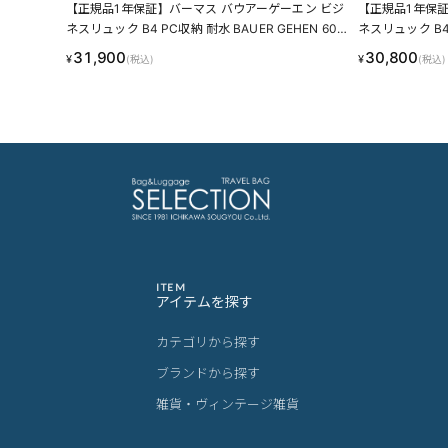
【正規品1年保証】バーマス バウアーゲーエン ビジ
【正規品1年保証
ネスリュック B4 PC収納 耐水 BAUER GEHEN 6039
ネスリュック B4
5 LINECPN
60389 LINECP
31,900
30,800
¥
¥
(税込)
(税込)
ITEM
アイテムを探す
カテゴリから探す
ブランドから探す
雑貨・ヴィンテージ雑貨