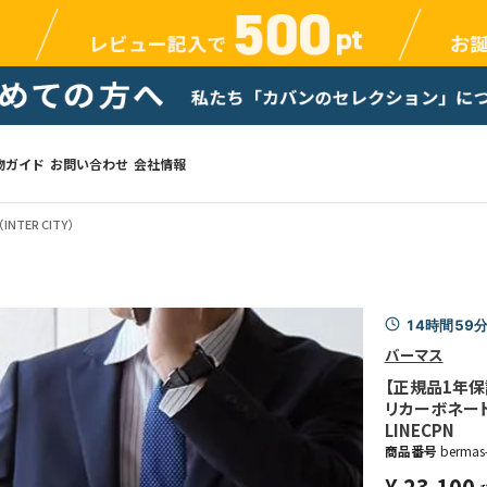
物ガイド
お問い合わせ
会社情報
TER CITY）
14時間59
バーマス
【正規品1年保
リカーボネート+
LINECPN
商品番号
bermas
¥
23,100