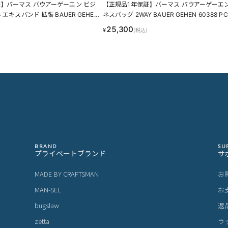
】バーマス バウアーゲーエン ビジ
【正規品1年保証】バーマス バウアーゲーエン
 エキスパンド 拡張 BAUER GEHEN
ネスバッグ 2WAY BAUER GEHEN 60388 P
N
4ファイル LINECPN
25,300
¥
(税込)
BRAND
SU
プライベートブランド
サ
MADE BY CRAFTSMAN
お
MAN-SEL
お
bugslaw
返
zetta
ラ