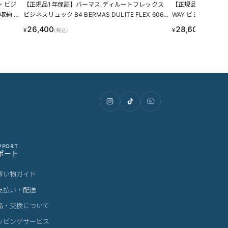
 ビジ
【正規品1年保証】バーマス ディルートフレックス
【正規品1年保証】
C収納 B
ビジネスリュック B4 BERMAS DULITE FLEX 6064
WAY ビジネスバッグ B4
6 LINECPN
8 LINECPN
26,400
28,600
¥
¥
(税込)
(税込)
PPORT
ポート
買い物ガイド
支払い・配送
品・交換について
ッピングサービス