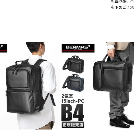
の畳み皺、パ
を予めご了承