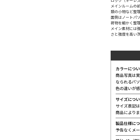
ロック（キーレ
メインルームの
類の小物など整
面側はノートパ
荷物を細かく整
メイン素材には強
さと強度を高い
カラーについ
商品写真は実
なられるパソ
色の違いが感
サイズについ
サイズ表記は
商品によりま
製品仕様につ
予告なくメー