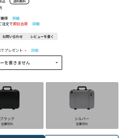
税込
送料無料
元
ト獲得
詳細
のご注文で
即日出荷
詳細
お問い合わせ
レビューを書く
稿でプレゼント
詳細
(
必
須
)
ブラック
シルバー
在庫切れ
在庫切れ