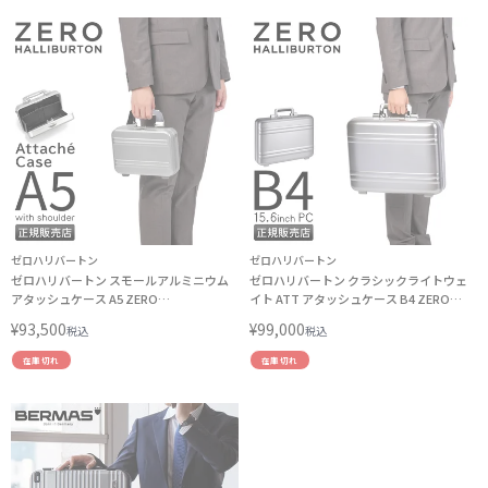
ゼロハリバートン
ゼロハリバートン
ゼロハリバートン スモールアルミニウム
ゼロハリバートン クラシックライトウェ
アタッシュケース A5 ZERO
イト ATT アタッシュケース B4 ZERO
HALLIBURTON Small Aluminum ATT
HALLIBURTON Classic Lightweight ATT
¥
93,500
¥
99,000
税込
税込
94441
81662
在庫切れ
在庫切れ