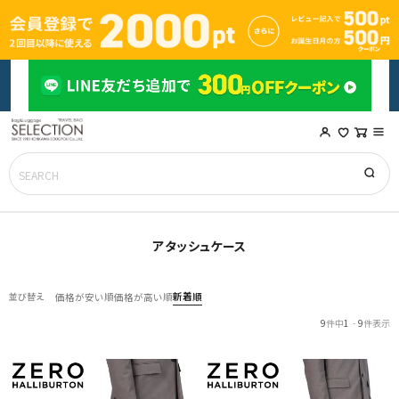
アタッシュケース
新着順
並び替え
価格が安い順
価格が高い順
9
件中
1
-
9
件表示