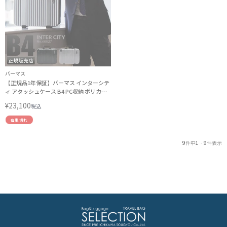
バーマス
【正規品1年保証】バーマス インターシテ
ィ アタッシュケース B4 PC収納 ポリカー
ボネート+ABS ダイヤルロック BERMAS
¥
23,100
税込
60027 傘ポーチ企画 LINECPN
在庫切れ
9
件中
1
-
9
件表示