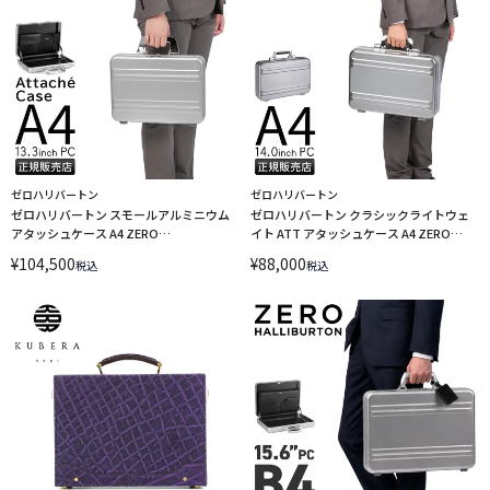
ゼロハリバートン
ゼロハリバートン
ゼロハリバートン スモールアルミニウム
ゼロハリバートン クラシックライトウェ
アタッシュケース A4 ZERO
イト ATT アタッシュケース A4 ZERO
HALLIBURTON Small Aluminum ATT
HALLIBURTON Classic Lightweight ATT
¥
104,500
¥
88,000
税込
税込
94442
81661