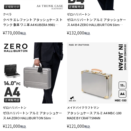
クベラ
ゼロハリバートン
クベラ エレファント アタッシュケース ト
ゼロハリバートン アルミ アタッシュケー
ランク 象革 ワニ革 A4 KUBERA 9981
ス A4 B4 ZERO HALLIBURTON Slim
ELEPHANT 51551 LINECPN
Alumium ATT 94432-05
¥
770,000
¥
132,000
税込
税込
ゼロハリバートン
メイドバイクラフトマン
ゼロハリバートン アルミ アタッシュケー
アタッシュケース アルミ A4 MBC-100
ス A4 ZERO HALLIBURTON Slim
MADE BY CRAFTSMAN
Alumium ATT 94431-05
¥
121,000
¥
121,000
税込
税込