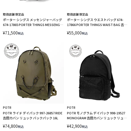
取扱店舗 限定品
取扱店舗 限定品
ポーター シングス メッセンジャーバッグ
ポーター シングス ウエストバッグ 674-
674-17865 PORTER THINGS MESSENGER
17866 PORTER THINGS WAIST BAG 吉田
BAG 吉田カバン ショルダーバッグ
カバン ボディバッグ ショルダーバッグ
¥
71,500
¥
55,000
税込
税込
POTR
POTR
POTR ライド デイパック 997-26857 RIDE
POTR モノグラム デイパック 998-19527
吉田カバン リュック バックパック 16L
MONOGRAM 吉田カバン リュック リュッ
クサック
¥
74,800
¥
42,900
税込
税込