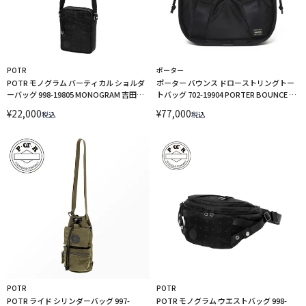
POTR
ポーター
POTR モノグラム バーティカル ショルダ
ポーター バウンス ドローストリングトー
ーバッグ 998-19805 MONOGRAM 吉田カ
トバッグ 702-19904 PORTER BOUNCE 吉
バン ミニショルダー バッグ
田カバン
¥
22,000
¥
77,000
税込
税込
POTR
POTR
POTR ライド シリンダーバッグ 997-
POTR モノグラム ウエストバッグ 998-