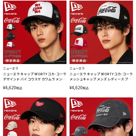
ニューエラ
ニューエラ
ニューエラ キャップ 9FORTY コカ･コーラ
ニューエラ キャップ 9FORTY コカ･コーラ
デザインド バイ コウスケ カワムラ メンズ
メッシュキャップ メンズ レディース ブラ
レディース ブランド アジャスタブル 帽子
ンド カーブドバイザー アジャスタブル 帽
¥
4,620
¥
4,620
税込
税込
NEW ERA Coca-Cola designed by
子 定番 NEW ERA Coca-Cola A-Frame
Kosuke Kawamura A-Frame 15156434
15154813 15154812
15156433 15156432