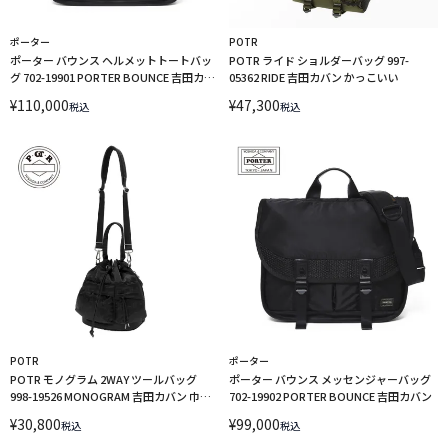
ポーター
POTR
ポーター バウンス ヘルメットトートバッ
POTR ライド ショルダーバッグ 997-
グ 702-19901 PORTER BOUNCE 吉田カバ
05362 RIDE 吉田カバン かっこいい
ン
¥
110,000
¥
47,300
税込
税込
POTR
ポーター
POTR モノグラム 2WAY ツールバッグ
ポーター バウンス メッセンジャーバッグ
998-19526 MONOGRAM 吉田カバン 巾着
702-19902 PORTER BOUNCE 吉田カバン
バッグ 巾着 ポーチ ショルダーバッグ ショ
¥
30,800
¥
99,000
税込
税込
ルダー