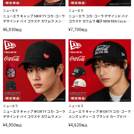
ニューエラ
ニューエラ
ニューエラ キャップ 59FIFTY コカ･コーラ
ニューエラ コカ･コーラ デザインド バイ
デザインド バイ コウスケ カワムラ メンズ
コウスケ カワムラ 帽子 NEW ERA Coca-
レディース ブランド 帽子 定番 NEW ERA
Cola designed by Kosuke Kawamura
¥
6,930
¥
7,700
税込
税込
Coca-Cola designed by Kosuke
15156555
Kawamura Coke is it 15156554
ニューエラ
ニューエラ
ニューエラ キャップ 9FORTY コカ･コーラ
ニューエラ キャップ 9FORTY コカ･コーラ
デザインド バイ コウスケ カワムラ メンズ
メンズ レディース ブランド カーブドバイ
レディース ブランド アジャスタブル 帽子
ザー アジャスタブル 帽子 定番 NEW ERA
¥
4,950
¥
4,620
税込
税込
NEW ERA Coca-Cola designed by
Coca-Cola 15154815 15154814
Kosuke Kawamura 15156410