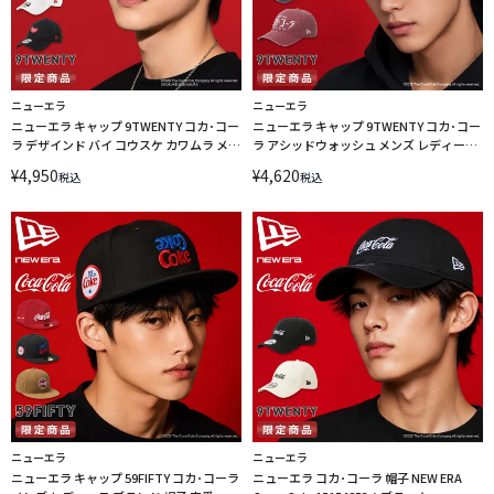
ニューエラ
ニューエラ
ニューエラ キャップ 9TWENTY コカ･コー
ニューエラ キャップ 9TWENTY コカ･コー
ラ デザインド バイ コウスケ カワムラ メン
ラ アシッドウォッシュ メンズ レディース
ズ レディース ブランド アジャスタブル 帽
ブランド カーブドバイザー アジャスタブ
¥
4,950
¥
4,620
税込
税込
子 NEW ERA Coca-Cola designed by
ル 帽子 定番 NEW ERA Coca-Cola
Kosuke Kawamura 15156508 15156507
15154855 15154854
15156506
ニューエラ
ニューエラ
ニューエラ キャップ 59FIFTY コカ･コーラ
ニューエラ コカ･コーラ 帽子 NEW ERA