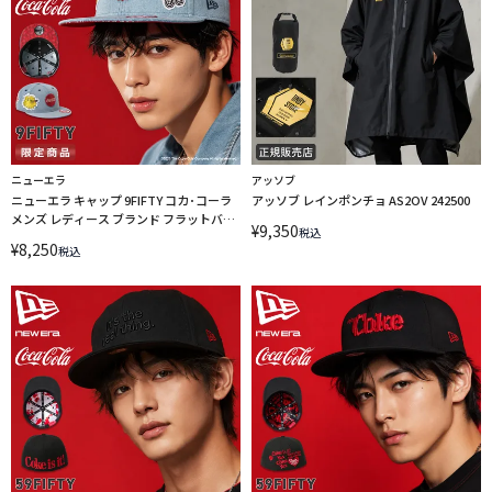
ニューエラ
アッソブ
ニューエラ キャップ 9FIFTY コカ･コーラ
アッソブ レインポンチョ AS2OV 242500
メンズ レディース ブランド フラットバイ
¥
9,350
税込
ザー アジャスタブル 帽子 NEW ERA Coca-
¥
8,250
税込
Cola 15154801