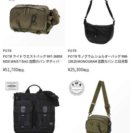
POTR
POTR
POTR ライド ウエストバッグ 997-26858
POTR モノグラム ショルダーバッグ 998-
RIDE WAIST BAG 吉田カバン ボディバッ
19525 MONOGRAM 吉田カバン 三日月型
グ
¥
51,700
¥
25,300
税込
税込