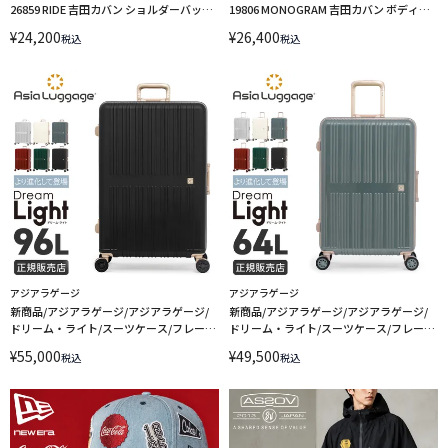
26859 RIDE 吉田カバン ショルダーバッグ
19806 MONOGRAM 吉田カバン ボディバ
ショルダーポーチ ペットボトル 入る 水筒
ッグ
¥
24,200
¥
26,400
税込
税込
アジアラゲージ
アジアラゲージ
新商品/アジアラゲージ/アジアラゲージ/
新商品/アジアラゲージ/アジアラゲージ/
ドリーム・ライト/スーツケース/フレー
ドリーム・ライト/スーツケース/フレー
ム/96L【ali-dl-5090-28】
ム/64L【ali-dl-5090-24】
¥
55,000
¥
49,500
税込
税込