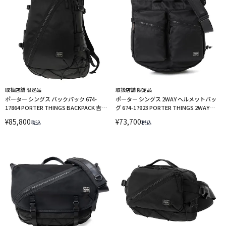
取扱店舗 限定品
取扱店舗 限定品
ポーター シングス バックパック 674-
ポーター シングス 2WAY ヘルメットバッ
17864 PORTER THINGS BACKPACK 吉田
グ 674-17923 PORTER THINGS 2WAY
カバン リュックサック
HELMET BAG 吉田カバン ショルダーバッ
¥
85,800
¥
73,700
税込
税込
グ トートバッグ