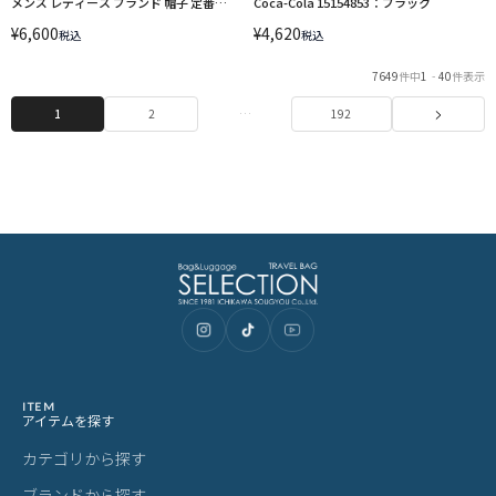
メンズ レディース ブランド 帽子 定番
Coca-Cola 15154853：ブラック
NEW ERA Coca-Cola 15154862 15154864
¥
6,600
¥
4,620
税込
税込
15154863
7649
件中
1
-
40
件表示
1
2
…
192
ITEM
アイテムを探す
カテゴリから探す
ブランドから探す