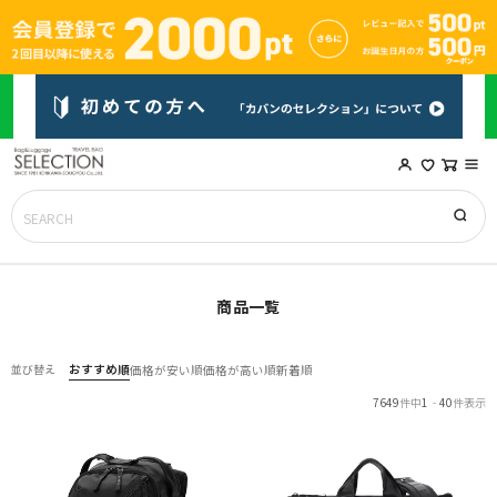
商品一覧
おすすめ順
並び替え
価格が安い順
価格が高い順
新着順
7649
件中
1
-
40
件表示