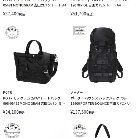
05481 MONOGRAM 吉田カバン トート A4
17078 RIDE 吉田カバン トート A4
¥
37,400
¥
51,700
税込
税込
POTR
ポーター
POTR モノグラム 2WAY トートバッグ
ポーター バウンス バックパック 702-
998-05482 MONOGRAM 吉田カバン ミニ
19900 PORTER BOUNCE 吉田カバン リュ
トートバッグ トート
ック
¥
34,100
¥
137,500
税込
税込