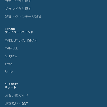
製品仕様について
予告なくメーカーによる仕様変更がある場合がございます。
革(レザー)製品について
天然革には個体差があります。検品の後、革の個性として出荷いた
しますので天然素材の魅力としてご了承ください。
・血筋：血管の痕が革に残ったもの
・トラ：シワやたるみに生じる染色のムラ
・シボ：革線維の密度の違いによって生じる立体的なシワ模様
・ホクロ：黒い小さな点
・プルアップ：オイルを多量に染み込ませた革に圧力をかけた際に
変化する濃淡
これら個体差にご納得いただけなかった場合、交換返品の際の送料
はお客様のご負担となります。
スーツケース・キャリーケースについて
・製造工程の性質上、細かい傷や塗装ムラ、気泡などが入る場合が
ございます。
・内装につまみのないファスナーがある場合がございますが、修理
対応時に使用されるものです。
・スライドレバーのグラつきは、遊びを持たせ耐久性を上げるため