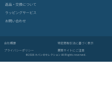
の工夫です。
梱包について
・メーカーより入荷した際に、畳まれている商品もございます。入
荷時からの畳み皺、パーツによるへこみ等は良品として発送させて
いただきますことを予めご了承ください。
あなたにおすすめの商品
POTR モノグラム トートバッグ 998-0
POTR モノグラム バーティカル ショ
P