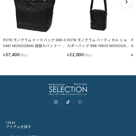
当商品は委託倉庫より発送いたします
・自社倉庫発送の商品と同梱することができません
・注文確定前に必ずお間違いがないかご確認ください
・注文受付メール配信後(配達手配完了後)の商品の変更や配送日時
の変更、キャンセルは一切お受けできません
・外部倉庫出荷の為、個別のご対応は一切出来かねます
ご購入前にご確認ください
カラーについて
商品写真は実物の色に近づけるよう調整しておりますが、お客様の
ご使用になられるパソコン、スマートフォンの設定、お部屋の照
明、日光などにより色の違いが感じられる場合がございます。
サイズについて
サイズ表記はメーカー公称値もしくは採寸用サンプルの実寸値とな
ります。商品によりましては2〜3cm誤差が生じる場合がございま
す。