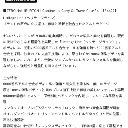
■ZERO HALLIBURTON｜Continental Carry-On Travel Case 34L 【94422】
Heritage Line（ヘリテージライン）
ブランドの原点に立ち返り、伝統と革新を融合させたアルミラゲージ
ゼロハリバートンが1938年の創業当時にこだわった製法と素材を再現し、現代
の技術でさらなる軽量化を実現した「Heritage Line（ヘリテージライン）」。
ボディには、従来の5000番系アルミ合金をこえる強度を持つ6000番系アルミ
合金を採用。独自のプレス加工技術により、厚さわずか1mmの薄型ボディを実
現しました。これにより、伝統のシンプルかつエレガントなフォルムを復刻し
ながらも、強靭性と軽量性を両立させています。
主な特徴
6000番系アルミ合金ボディ：高い強度と耐久性を誇る唯一無二のラゲージ
厚さ1mmの薄型ボディ：独自のプレス加工技術で伝統の美しいフォルムを再現
Φ60mm静音キャスター：回転補助ベアリングを内蔵し、スムーズな移動を実
現
ワンタッチオープン式TSダイヤルラッチロック：簡単かつ安全な開閉が可能
オイルダンパー式オートリターンハンドル：ハンドルがゆっくりと元の位置に
戻る快適設計
調節可能な中仕切り「フレックスディバイダー」：荷物の量に応じて調整でき