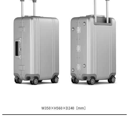
W350×H560×D240［mm］