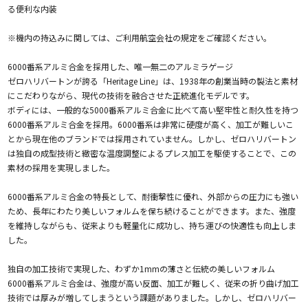
る便利な内装
※機内の持込みに関しては、ご利用航空会社の規定をご確認ください。
6000番系アルミ合金を採用した、唯一無二のアルミラゲージ
ゼロハリバートンが誇る「Heritage Line」は、1938年の創業当時の製法と素材
にこだわりながら、現代の技術を融合させた正統進化モデルです。
ボディには、一般的な5000番系アルミ合金に比べて高い堅牢性と耐久性を持つ
6000番系アルミ合金を採用。6000番系は非常に硬度が高く、加工が難しいこ
とから現在他のブランドでは採用されていません。しかし、ゼロハリバートン
は独自の成型技術と緻密な温度調整によるプレス加工を駆使することで、この
素材の採用を実現しました。
6000番系アルミ合金の特長として、耐衝撃性に優れ、外部からの圧力にも強い
ため、長年にわたり美しいフォルムを保ち続けることができます。また、強度
を維持しながらも、従来よりも軽量化に成功し、持ち運びの快適性も向上しま
した。
独自の加工技術で実現した、わずか1mmの薄さと伝統の美しいフォルム
6000番系アルミ合金は、強度が高い反面、加工が難しく、従来の折り曲げ加工
技術では厚みが増してしまうという課題がありました。しかし、ゼロハリバー