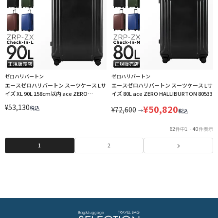
ゼロハリバートン
ゼロハリバートン
エースゼロハリバートン スーツケース Lサ
エースゼロハリバートン スーツケース Lサ
イズ XL 90L 158cm以内 ace ZERO
イズ 80L ace ZERO HALLIBURTON 80533
HALLIBURTON 80534
¥
53,130
¥
50,820
税込
¥
72,600
→
税込
62
件中
1
-
40
件表示
1
2