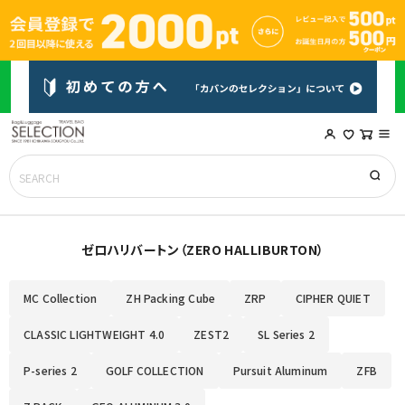
ゼロハリバートン（ZERO HALLIBURTON）
MC Collection
ZH Packing Cube
ZRP
CIPHER QUIET
CLASSIC LIGHTWEIGHT 4.0
ZEST2
SL Series 2
P-series 2
GOLF COLLECTION
Pursuit Aluminum
ZFB