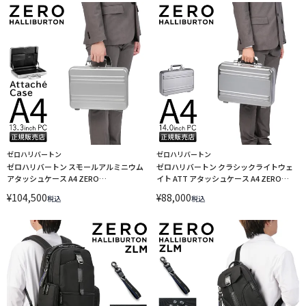
ゼロハリバートン
ゼロハリバートン
ゼロハリバートン スモールアルミニウム
ゼロハリバートン クラシックライトウェ
アタッシュケース A4 ZERO
イト ATT アタッシュケース A4 ZERO
HALLIBURTON Small Aluminum ATT
HALLIBURTON Classic Lightweight ATT
¥
104,500
¥
88,000
税込
税込
94442
81661