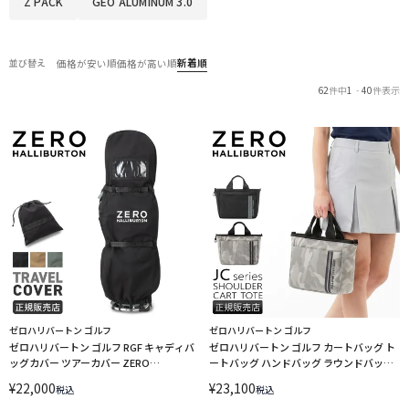
Z PACK
GEO ALUMINUM 3.0
新着順
並び替え
価格が安い順
価格が高い順
62
件中
1
-
40
件表示
ゼロハリバートン ゴルフ
ゼロハリバートン ゴルフ
ゼロハリバートン ゴルフ RGF キャディバ
ゼロハリバートン ゴルフ カートバッグ ト
ッグカバー ツアーカバー ZERO
ートバッグ ハンドバッグ ラウンドバッグ
HALLIBURTON GOLF 85277
ZERO HALLIBURTON GOLF
¥
22,000
¥
23,100
税込
税込
COLLECTION JC Series 85255