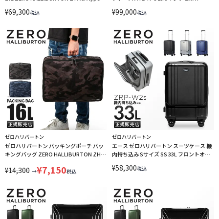
C2 81432
ZERO HALLIBURTON MC collection
¥
69,300
¥
99,000
税込
税込
81442
ゼロハリバートン
ゼロハリバートン
ゼロハリバートン パッキングポーチ パッ
エース ゼロハリバートン スーツケース 機
キングバッグ ZERO HALLIBURTON ZH-
内持ち込み Sサイズ SS 33L フロントオー
Packing Cube 81454
プン ZERO HALLIBURTON 80520
¥
58,300
¥
7,150
税込
¥
14,300
→
税込