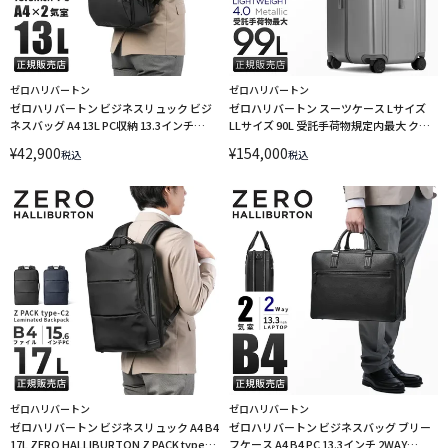
ゼロハリバートン
ゼロハリバートン
ゼロハリバートン ビジネスリュック ビジ
ゼロハリバートン スーツケース Lサイズ
ネスバッグ A4 13L PC収納 13.3インチ
LLサイズ 90L 受託手荷物規定内最大 クラ
ZERO HALLIBURTON ZFB2 81544
シック ライトウェイト4.0 メタリック
¥
42,900
¥
154,000
税込
税込
ZERO HALLIBURTON 81377 キャリーケ
ース
ゼロハリバートン
ゼロハリバートン
ゼロハリバートン ビジネスリュック A4 B4
ゼロハリバートン ビジネスバッグ ブリー
17L ZERO HALLIBURTON Z PACK type-
フケース A4 B4 PC 13.3インチ 2WAY