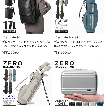
ゼロハリバートン
ゼロハリバートン ゴルフ
ゼロハリバートン ゼットパック タイプエ
ゼロハリバートン ゴルフ キャデイバッグ
ルツー ビジネスリュック ビジネスバッグ
8.5型 4分割 ゴルフバッグ ディクロスソロ
A4 B4 17L PC収納 15.6インチ ZERO
ZERO HALLIBURTON GOLF DICROS
¥
88,000
¥
93,500
税込
税込
HALLIBURTON Z PACK type-L2 81502
SOLO Caddie Bag ZHG-CB DS 85011