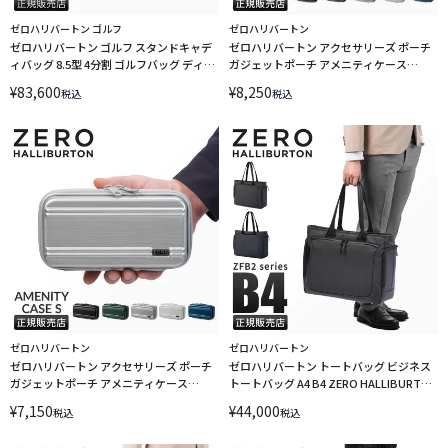
ゼロハリバートン ゴルフ
ゼロハリバートン
ゼロハリバートン ゴルフ スタンドキャデ
ゼロハリバートン アクセサリーズ ポーチ
ィバッグ 8.5型 4分割 ゴルフバッグ ディク
ガジェットポーチ アメニティケース
ロスソロ ZERO HALLIBURTON GOLF
ZERO HALLIBURTON Accessories 81492
¥
83,600
¥
8,250
税込
税込
DICROS SOLO Stand Bag ZHG-CB DS
85012
ゼロハリバートン
ゼロハリバートン
ゼロハリバートン アクセサリーズ ポーチ
ゼロハリバートン トートバッグ ビジネス
ガジェットポーチ アメニティケース
トートバッグ A4 B4 ZERO HALLIBURTON
ZERO HALLIBURTON Accessories 81491
ZFB2 81543
¥
7,150
¥
44,000
税込
税込